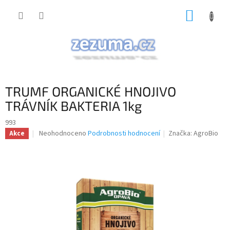
Přejít
NÁKUP
na
obsah
KOŠÍK
TRUMF ORGANICKÉ HNOJIVO
TRÁVNÍK BAKTERIA 1kg
993
Průměrné
Neohodnoceno
Podrobnosti hodnocení
Značka:
AgroBio
Akce
hodnocení
produktu
je
0,0
z
5
hvězdiček.