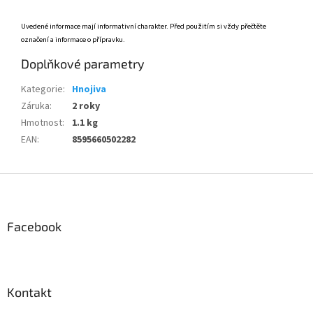
Uvedené informace mají informativní charakter. Před použitím si vždy přečtěte
označení a informace o přípravku.
Doplňkové parametry
Kategorie
:
Hnojiva
Záruka
:
2 roky
Hmotnost
:
1.1 kg
EAN
:
8595660502282
Z
á
p
a
Facebook
t
í
Kontakt