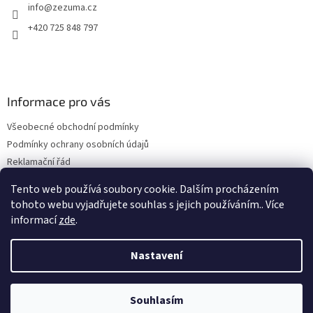
info
@
zezuma.cz
+420 725 848 797
Informace pro vás
Všeobecné obchodní podmínky
Podmínky ochrany osobních údajů
Reklamační řád
Formulář pro odstoupení od kupní smlouvy
Tento web používá soubory cookie. Dalším procházením
Napište nám
tohoto webu vyjadřujete souhlas s jejich používáním.. Více
informací
zde
.
Nastavení
Vytvořil Shoptet
Souhlasím
Copyright 2026
www.zezuma.cz
. Všechna práva vyhrazena.