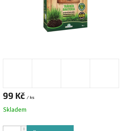
99 Kč
/ ks
Měrná
Skladem
cena: