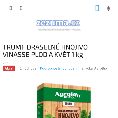
Přejít
NÁKUP
na
obsah
KOŠÍK
TRUMF DRASELNÉ HNOJIVO
VINASSE PLOD A KVĚT 1 kg
282
Průměrné
1 hodnocení
Podrobnosti hodnocení
Značka:
AgroBio
Akce
hodnocení
produktu
je
5,0
z
5
hvězdiček.