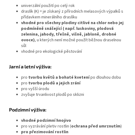
univerzální použití po celý rok
draslík (K) = je získaný z přírodních melasových výpalků s
přídavkem minerálního draslíku
vhodné pro všechny plodiny citlivé na chlor nebo jej
podmíněně snášející ( např. luskoviny, plodová
zelenina, jahody, třešně, višně, jabloně, drobné
ovoce)
, u kterých není možné použít běžnou draselnou
sůl
vhodné pro ekologické pěstování
Jarní a letní výživa:
pro
tvorbu květů a bohaté kvetení
po dlouhou dobu
pro
tvorbu plodů a jejich zrání
pro vyšší úrodu
zvyšuje trvanlivost plodů po sklizni
Podzimní výživa:
vhodné podzimní hnojivo
pro vyzrávání pletiv rostlin (
ochrana před umrznutím
)
pro přezimování rostlin