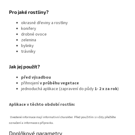
Pro jaké rostliny?
okrasné dřeviny a rostliny
konifery
drobné ovoce
zelenina
bylinky
trávníky
Jak jej použít?
před výsadbou
přihnojení
v průběhu vegetace
jednoduchá aplikace (zapravení do půdy
1- 2 x za rok
)
Aplikace v těchto období rostlin:
Uvedené informace mají informativní charakter. Před použitím si vždy přečtěte
označení a informace o přípravku.
Doplňkové parametry