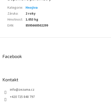
Kategorie
:
Hnojiva
Záruka
:
2 roky
Hmotnost
:
1.053 kg
EAN
:
8595660502299
Z
á
p
a
Facebook
t
í
Kontakt
info
@
zezuma.cz
+420 725 848 797