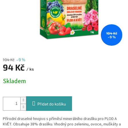
104 Kč
–9 %
104 Kč
–9 %
94 Kč
/ ks
Měrná
Skladem
cena:
Přidat do košíku
Přírodní draselné hnojivo s příměsí minerálního draslíku pro PLOD A
KVĚT. Obsahuje 38% draslíku. Vhodný pro zeleninu, ovoce, muškáty a