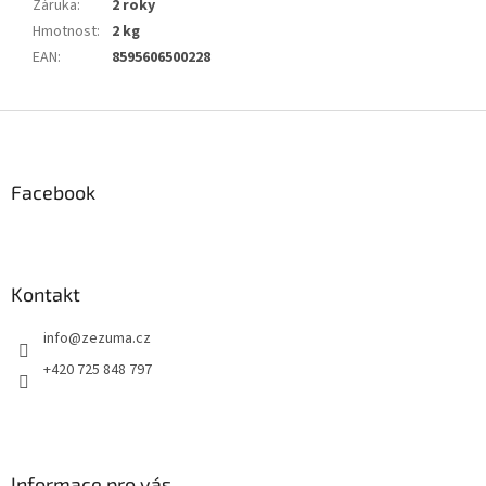
Záruka
:
2 roky
Hmotnost
:
2 kg
EAN
:
8595606500228
Z
á
p
a
Facebook
t
í
Kontakt
info
@
zezuma.cz
+420 725 848 797
Informace pro vás