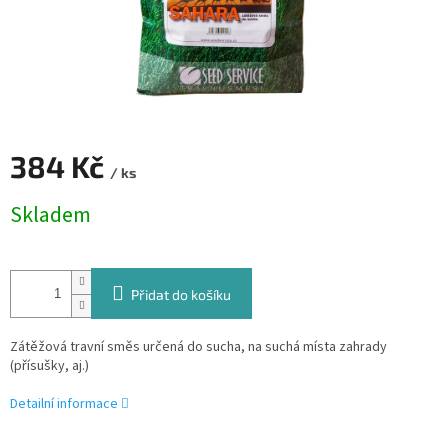
384 Kč
/ ks
Měrná
Skladem
cena:
Přidat do košíku
Zátěžová travní směs určená do sucha, na suchá místa zahrady
(přísušky, aj.)
Detailní informace