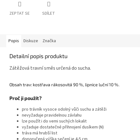
ZEPTAT SE
SDÍLET
Popis
Diskuze
Značka
Detailní popis produktu
Zátěžová travní směs určená do sucha.
Obsah trav: kostřava rákosovitá 90 %, lipnice luční 10 %.
Proč ji použít?
pro trávník vysoce odolný vůči suchu a zátěži
nevyžaduje pravidelnou závlahu
lze použít i do vemi suchých lokalit
vyžaduje dostatečné přihnojení dusíkem (N)
tráva má hrubší list
doporučená výška sečení je 4-5 cm