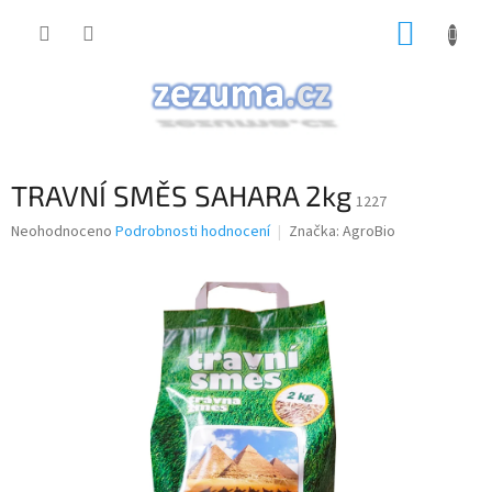
Přejít
NÁKUP
na
obsah
KOŠÍK
TRAVNÍ SMĚS SAHARA 2kg
1227
Průměrné
Neohodnoceno
Podrobnosti hodnocení
Značka:
AgroBio
hodnocení
produktu
je
0,0
z
5
hvězdiček.