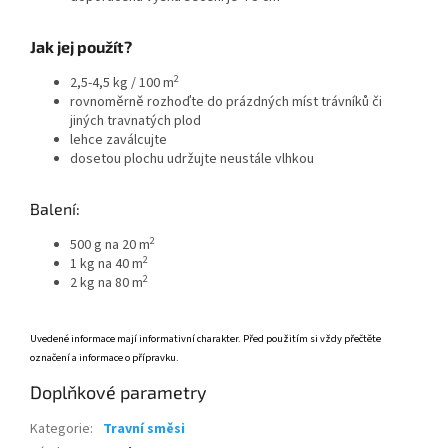
Jak jej použít?
2
2,5-4,5 kg / 100 m
rovnoměrně rozhoďte do prázdných míst trávníků či
jiných travnatých plod
lehce zaválcujte
dosetou plochu udržujte neustále vlhkou
Balení:
2
500 g na 20 m
2
1 kg na 40 m
2
2 kg na 80 m
Uvedené informace mají informativní charakter. Před použitím si vždy přečtěte
označení a informace o přípravku.
Doplňkové parametry
Kategorie
:
Travní směsi