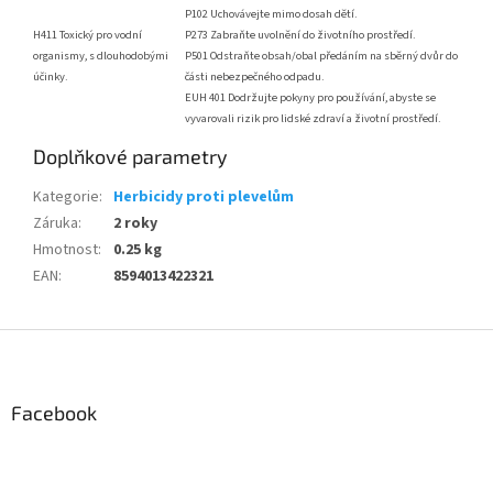
P102 Uchovávejte mimo dosah dětí.
H411 Toxický pro vodní
P273 Zabraňte uvolnění do životního prostředí.
organismy, s dlouhodobými
P501 Odstraňte obsah/obal předáním na sběrný dvůr do
účinky.
části nebezpečného odpadu.
EUH 401 Dodržujte pokyny pro používání, abyste se
vyvarovali rizik pro lidské zdraví a životní prostředí.
Doplňkové parametry
Kategorie
:
Herbicidy proti plevelům
Záruka
:
2 roky
Hmotnost
:
0.25 kg
EAN
:
8594013422321
Z
á
p
a
Facebook
t
í