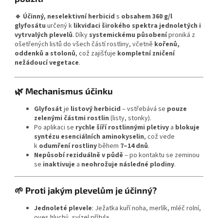
🔹 Účinný, neselektivní herbicid
s
obsahem 360 g/l
glyfosátu
určený k
likvidaci širokého spektra jednoletých i
vytrvalých plevelů
. Díky
systemickému působení
proniká z
ošetřených listů do všech částí rostliny, včetně
kořenů,
oddenků a stolonů
, což zajišťuje
kompletní zničení
nežádoucí vegetace
.
🌿 Mechanismus účinku
Glyfosát
je
listový herbicid
– vstřebává se
pouze
zelenými částmi rostlin
(listy, stonky).
Po aplikaci se
rychle šíří rostlinnými pletivy
a
blokuje
syntézu esenciálních aminokyselin
, což vede
k
odumření rostliny
během
7–14 dnů
.
Nepůsobí reziduálně v půdě
– po kontaktu se zeminou
se
inaktivuje
a
neohrožuje následné plodiny
.
🌱 Proti jakým plevelům je účinný?
Jednoleté plevele
: Ježatka kuří noha, merlík, mléč rolní,
oves hluchý, svízel přítula.