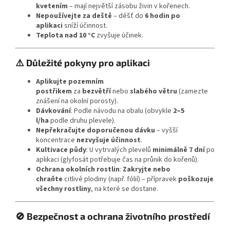
kvetením
– mají největší zásobu živin v kořenech.
Nepoužívejte za deště
– déšť do
6 hodin po
aplikaci
sníží účinnost.
Teplota nad 10 °C
zvyšuje účinek.
⚠️ Důležité pokyny pro aplikaci
Aplikujte pozemním
postřikem
za
bezvětří
nebo
slabého větru
(zamezte
znášení na okolní porosty).
Dávkování
: Podle návodu na obalu (obvykle
2–5
l/ha
podle druhu plevele).
Nepřekračujte doporučenou dávku
– vyšší
koncentrace
nezvyšuje účinnost
.
Kultivace půdy
: U vytrvalých plevelů
minimálně 7 dní
po
aplikaci (glyfosát potřebuje čas na průnik do kořenů).
Ochrana okolních rostlin
:
Zakryjte nebo
chraňte
citlivé plodiny (např. fólií) – přípravek
poškozuje
všechny rostliny
, na které se dostane.
🚫 Bezpečnost a ochrana životního prostředí