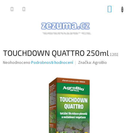
Přejít
NÁKUP
na
obsah
KOŠÍK
TOUCHDOWN QUATTRO 250ml
1202
Průměrné
Neohodnoceno
Podrobnosti hodnocení
Značka:
AgroBio
hodnocení
produktu
je
0,0
z
5
hvězdiček.