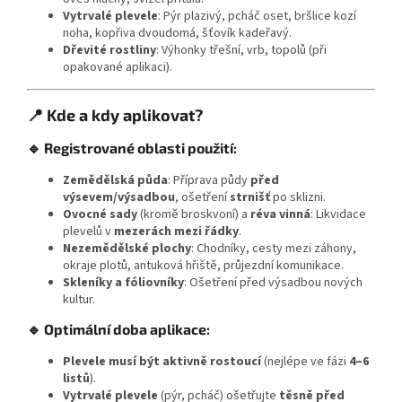
Vytrvalé plevele
: Pýr plazivý, pcháč oset, bršlice kozí
noha, kopřiva dvoudomá, šťovík kadeřavý.
Dřevité rostliny
: Výhonky třešní, vrb, topolů (při
opakované aplikaci).
📍 Kde a kdy aplikovat?
🔹 Registrované oblasti použití:
Zemědělská půda
: Příprava půdy
před
výsevem/výsadbou
, ošetření
strnišť
po sklizni.
Ovocné sady
(kromě broskvoní) a
réva vinná
: Likvidace
plevelů v
mezerách mezi řádky
.
Nezemědělské plochy
: Chodníky, cesty mezi záhony,
okraje plotů, antuková hřiště, průjezdní komunikace.
Skleníky a fóliovníky
: Ošetření před výsadbou nových
kultur.
🔹 Optimální doba aplikace:
Plevele musí být aktivně rostoucí
(nejlépe ve fázi
4–6
listů
).
Vytrvalé plevele
(pýr, pcháč) ošetřujte
těsně před