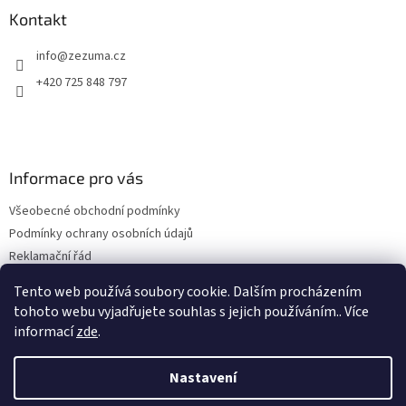
Kontakt
info
@
zezuma.cz
+420 725 848 797
Informace pro vás
Všeobecné obchodní podmínky
Podmínky ochrany osobních údajů
Reklamační řád
Formulář pro odstoupení od kupní smlouvy
Tento web používá soubory cookie. Dalším procházením
Napište nám
tohoto webu vyjadřujete souhlas s jejich používáním.. Více
informací
zde
.
Nastavení
Vytvořil Shoptet