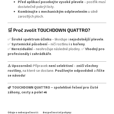
Před aplikací posekejte vysoké plevele
– postřik musí
dostatečně pokrýt listy.
Kombinujte s mechanickým odplevelením
u silně
zarostlých ploch.
🛒 Proč zvolit TOUCHDOWN QUATTRO?
✅
Široké spektrum účinku
– likviduje i
nejodolnější plevele
.
✅
Systemické působení
– ničí rostlinu
i s kořeny
.
✅
Nereziduální
– neohrožuje následné plodiny. ✅
Vhodný pro
profesionály i zahrádkáře
.
⚠️ Upozornění:
Přípravek
není selektivní
–
zničí všechny
rostliny
, na které se dostane.
Používejte odpovědně
a
řište
se návodu
!
🌿 TOUCHDOWN QUATTRO – spolehlivé řešení pro čisté
záhony, cesty a pole!
🚜
Údaje o nebezpečnosti:
Bezpečnostní pokyny: