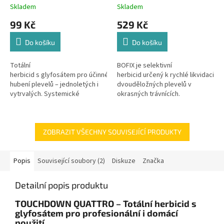
Skladem
Skladem
99 Kč
529 Kč
Do košíku
Do košíku
Totální
BOFIX je selektivní
herbicid s glyfosátem pro účinné
herbicid určený k rychlé likvidaci
hubení plevelů – jednoletých i
dvouděložných plevelů v
vytrvalých. Systemické
okrasných trávnících.
působení ničí rostliny i s...
Díky systémovému
působení proniká do...
ZOBRAZIT VŠECHNY SOUVISEJÍCÍ PRODUKTY
Popis
Související soubory (2)
Diskuze
Značka
Detailní popis produktu
TOUCHDOWN QUATTRO – Totální herbicid s
glyfosátem pro profesionální i domácí
použití