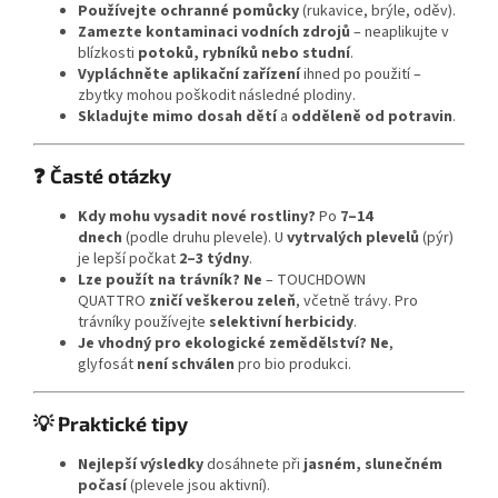
Používejte ochranné pomůcky
(rukavice, brýle, oděv).
Zamezte kontaminaci vodních zdrojů
– neaplikujte v
blízkosti
potoků, rybníků nebo studní
.
Vypláchněte aplikační zařízení
ihned po použití –
zbytky mohou poškodit následné plodiny.
Skladujte mimo dosah dětí
a
odděleně od potravin
.
❓ Časté otázky
Kdy mohu vysadit nové rostliny?
Po
7–14
dnech
(podle druhu plevele). U
vytrvalých plevelů
(pýr)
je lepší počkat
2–3 týdny
.
Lze použít na trávník?
Ne
– TOUCHDOWN
QUATTRO
zničí veškerou zeleň
, včetně trávy. Pro
trávníky používejte
selektivní herbicidy
.
Je vhodný pro ekologické zemědělství?
Ne
,
glyfosát
není schválen
pro bio produkci.
💡 Praktické tipy
Nejlepší výsledky
dosáhnete při
jasném, slunečném
počasí
(plevele jsou aktivní).