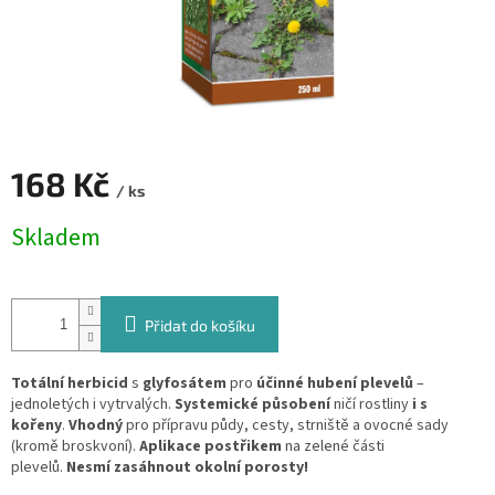
168 Kč
/ ks
Měrná
Skladem
cena:
Přidat do košíku
Totální herbicid
s
glyfosátem
pro
účinné hubení plevelů
–
jednoletých i vytrvalých.
Systemické působení
ničí rostliny
i s
kořeny
.
Vhodný
pro přípravu půdy, cesty, strniště a ovocné sady
(kromě broskvoní).
Aplikace postřikem
na zelené části
plevelů.
Nesmí zasáhnout okolní porosty!