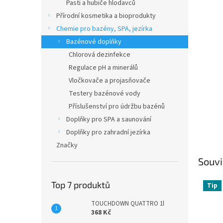
n
Pasti a hubiče hlodavců
e
Přírodní kosmetika a bioprodukty
l
Chemie pro bazény, SPA, jezírka
Bazénové doplňky
Chlorová dezinfekce
Regulace pH a minerálů
Vločkovače a projasňovače
Testery bazénové vody
Příslušenství pro údržbu bazénů
Doplňky pro SPA a saunování
Doplňky pro zahradní jezírka
Značky
Souvi
Top 7 produktů
Tip
TOUCHDOWN QUATTRO 1l
368 Kč