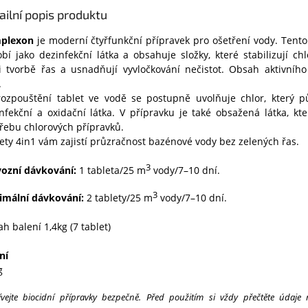
ailní popis produktu
plexon
je moderní čtyřfunkční přípravek pro ošetření vody. Tento
bí jako dezinfekční látka a obsahuje složky, které stabilizují chl
i tvorbě řas a usnadňují vyvločkování nečistot. Obsah aktivního
.
rozpouštění tablet ve vodě se postupně uvolňuje chlor, který p
nfekční a oxidační látka. V přípravku je také obsažená látka, kte
řebu chlorových přípravků.
ety 4in1 vám zajistí průzračnost bazénové vody bez zelených řas.
3
ozní dávkování:
1 tableta/25 m
vody/7–10 dní.
3
imální dávkování:
2 tablety/25 m
vody/7–10 dní.
h balení 1,4kg (7 tablet)
ní
g
ívejte biocidní přípravky bezpečně. Před použitím si vždy přečtěte údaje