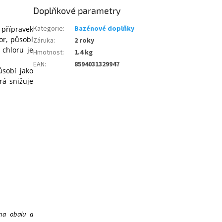
Doplňkové parametry
Kategorie
:
Bazénové doplňky
 přípravek
or, působí
Záruka
:
2 roky
 chloru je
Hmotnost
:
1.4 kg
EAN
:
8594031329947
ůsobí jako
rá snižuje
 na obalu a