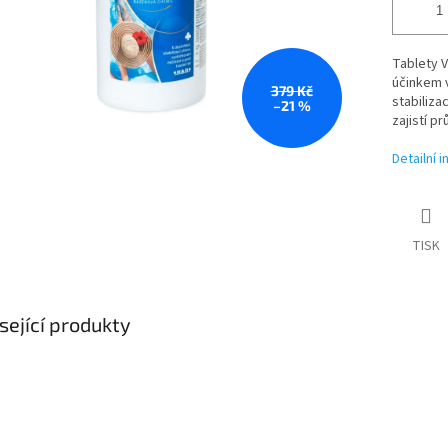
Tablety 
účinkem v
379 Kč
stabiliza
–21 %
zajistí p
Detailní 
TISK
sející produkty