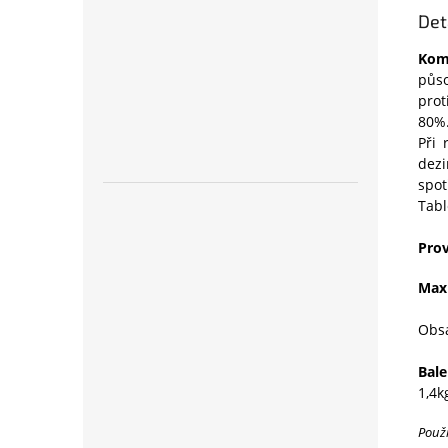
Det
Kom
půso
prot
80%
Při 
dezi
spot
Tabl
Prov
Max
Obsa
Bale
1,4k
Použ