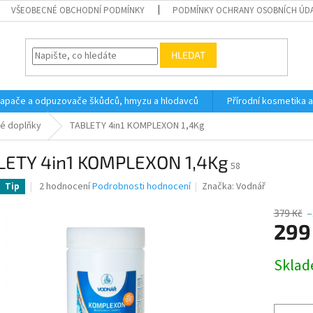
VŠEOBECNÉ OBCHODNÍ PODMÍNKY
PODMÍNKY OCHRANY OSOBNÍCH ÚD
HLEDAT
 lapače a odpuzovače škůdců, hmyzu a hlodavců
Přírodní kosmetika 
é doplňky
TABLETY 4in1 KOMPLEXON 1,4Kg
LETY 4in1 KOMPLEXON 1,4Kg
58
Průměrné
2 hodnocení
Podrobnosti hodnocení
Značka:
Vodnář
Tip
hodnocení
produktu
379 Kč
–
je
299
4,0
z
Měrná
Skla
5
cena:
hvězdiček.