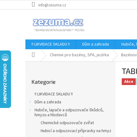
Přejít
info@zezuma.cz
na
obsah
!! LIKVIDACE SKLADU !!
Dům a zahrada
Hubiče,
Domů
Chemie pro bazény, SPA, jezírka
Bazénov
P
TAB
o
Přeskočit
s
Kategorie
kategorie
Akce
t
r
!! LIKVIDACE SKLADU !!
a
Dům a zahrada
n
Hubiče, lapače a odpuzovače škůdců,
n
hmyzu a hlodavců
í
Chemické odpuzovače zvířat
p
Hubicí a odpuzovací přípravky na hmyz
a