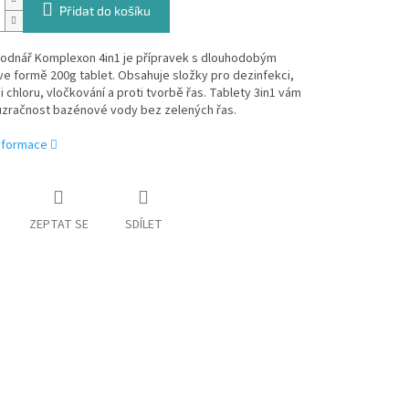
Přidat do košíku
Vodnář Komplexon 4in1 je přípravek s dlouhodobým
e formě 200g tablet. Obsahuje složky pro dezinfekci,
ci chloru, vločkování a proti tvorbě řas. Tablety 3in1 vám
růzračnost bazénové vody bez zelených řas.
informace
ZEPTAT SE
SDÍLET