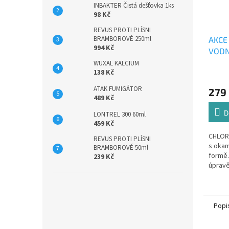
INBAKTER Čistá dešťovka 1ks
98 Kč
REVUS PROTI PLÍSNI
BRAMBOROVÉ 250ml
AKCE
994 Kč
VODN
WUXAL KALCIUM
138 Kč
Průmě
hodno
ATAK FUMIGÁTOR
279
produ
489 Kč
je
4,6
D
LONTREL 300 60ml
z
459 Kč
5
CHLORŠ
REVUS PROTI PLÍSNI
hvězdi
s okam
BRAMBOROVÉ 50ml
formě.
239 Kč
úpravě
přípra
uvolňo
působní
Popi