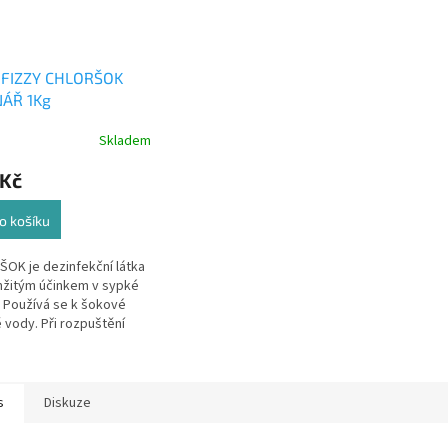
 FIZZY CHLORŠOK
ÁŘ 1Kg
Skladem
rné
cení
 Kč
ktu
o košíku
OK je dezinfekční látka
ček.
žitým účinkem v sypké
 Používá se k šokové
 vody. Při rozpuštění
vku ve vodě dochází k
vání chloru, který
...
s
Diskuze