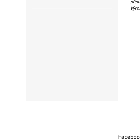
připo
Výro
Z
á
p
a
t
Faceboo
í