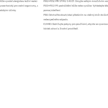
ůže vyvolat alergickou kožní reakci
P302+P352 PŘI STYKU S KŮŽÍ: Omyjte velkým množstvím vod
ysoce toxický pro vodní organismy, s
P333+P313 Při podráždění kůže nebo vyrážce: Vyhledejte lé
dobými účinky.
pomoc/ošetření.
P501 Odstraňte obsah/obal předáním na sběrný dvůr do část
nebezpečného odpadu.
EUH401 Dodržujte pokyny pro používání, abyste se vyvarovali
lidské zdraví a životní prostředí.