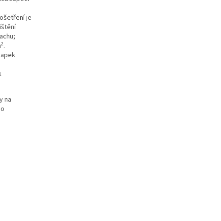
ošetření je
ištění
rachu;
2
m
.
 kapek
k
y na
 o