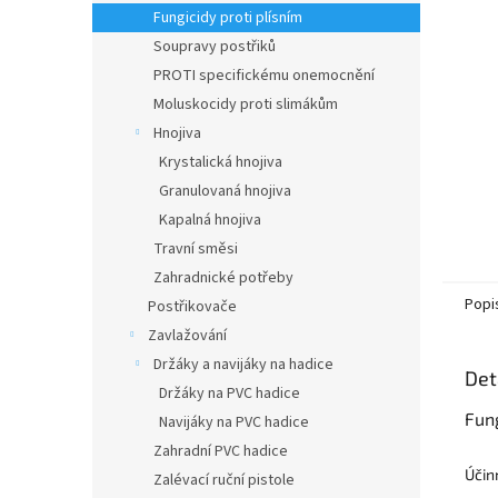
n
Fungicidy proti plísním
e
Soupravy postřiků
l
PROTI specifickému onemocnění
Moluskocidy proti slimákům
Hnojiva
Krystalická hnojiva
Granulovaná hnojiva
Kapalná hnojiva
Travní směsi
Zahradnické potřeby
Popi
Postřikovače
Zavlažování
Držáky a navijáky na hadice
Det
Držáky na PVC hadice
Fung
Navijáky na PVC hadice
Zahradní PVC hadice
Účin
Zalévací ruční pistole