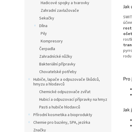
Hadicové spojky a tvarovky
Jak 
Zahradní zavlažovače
SWIT
Sekačky
účinn
Dílna
rost
Pily
ošet
rostl
Kompresory
tran
Čerpadla
pyrr
rodu
Zahradnícké nůžky
Bakteriální přípravky
Chovatelské potřeby
Pro 
Hubiče, lapače a odpuzovače škůdců,
hmyzu a hlodavců
Chemické odpuzovače zvířat
Hubicí a odpuzovací přípravky na hmyz
Pasti a hubiče hlodavců
Jak 
Přírodní kosmetika a bioprodukty
Chemie pro bazény, SPA, jezírka
Značky