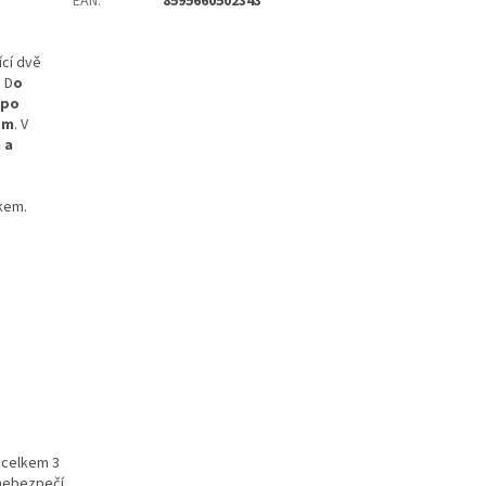
EAN
:
8595660502343
cí dvě
. D
o
 po
ěm
. V
 a
nkem.
 celkem 3
 nebezpečí