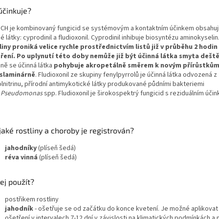
účinkuje?
CH je kombinovaný fungicid se systémovým a kontaktním účinkem obsahují
é látky: cyprodinil a fludioxonil. Cyprodinil inhibuje biosyntézu aminokyselin
liny proniká velice rychle prostřednictvím listů již v průběhu 2 hodin
ření. Po uplynutí této doby nemůže již být účinná látka smyta dešt
ině se účinná látka
pohybuje akropetálně směrem k novým přírůstkům
slaminárně
. Fludioxonil ze skupiny fenylpyrrolů je účinná látka odvozená z
olnitrinu, přírodní antimykotické látky produkované půdními bakteriemi
Pseudomonas
spp. Fludioxonil je širokospektrý fungicid s reziduálním úči
jaké rostliny a choroby je registrován?
jahodníky
(plíseň šedá)
réva vinná
(plíseň šedá)
jej použít?
postřikem rostliny
jahodník
- ošetřuje se od začátku do konce kvetení. Je možné aplikovat
ošetření v intervalech 7-12 dní v závislosti na klimatických podmínkách a