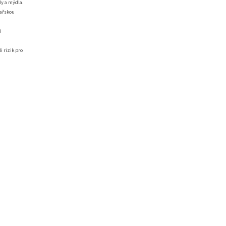
y a mýdla.
kařskou
i
 rizik pro