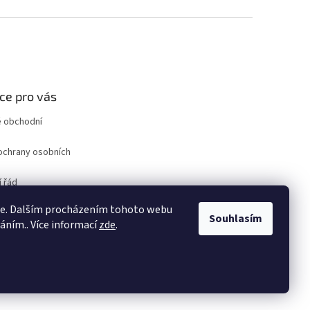
ce pro vás
 obchodní
ochrany osobních
 řád
ro odstoupení od
ie. Dalším procházením tohoto webu
uvy
Souhlasím
váním.. Více informací
zde
.
ám
Vytvořil Shoptet