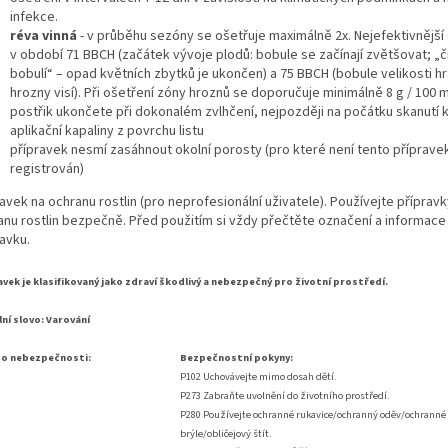
infekce.
réva vinná
- v průběhu sezóny se ošetřuje maximálně 2x. Nejefektivnější 
v období 71 BBCH (začátek vývoje plodů: bobule se začínají zvětšovat; „č
bobulí“ – opad květních zbytků je ukončen) a 75 BBCH (bobule velikosti h
hrozny visí). Při ošetření zóny hroznů se doporučuje minimálně 8 g / 100 
postřik ukončete při dokonalém zvlhčení, nejpozději na počátku skanutí
aplikační kapaliny z povrchu listu
přípravek nesmí zasáhnout okolní porosty (pro které není tento příprave
registrován)
avek na ochranu rostlin (pro neprofesionální uživatele). Používejte přípravk
anu rostlin bezpečně. Před použitím si vždy přečtěte označení a informace
avku.
avek je klasifikovaný jako zdraví škodlivý a nebezpečný pro životní prostředí.
ní slovo: Varování
 o nebezpečnosti:
Bezpečnostní pokyny:
P102 Uchovávejte mimo dosah dětí.
P273 Zabraňte uvolnění do životního prostředí.
P280 Používejte ochranné rukavice/ochranný oděv/ochranné
brýle/obličejový štít.