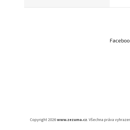
Z
á
p
a
t
Faceboo
í
Copyright 2026
www.zezuma.cz
. Všechna práva vyhraze