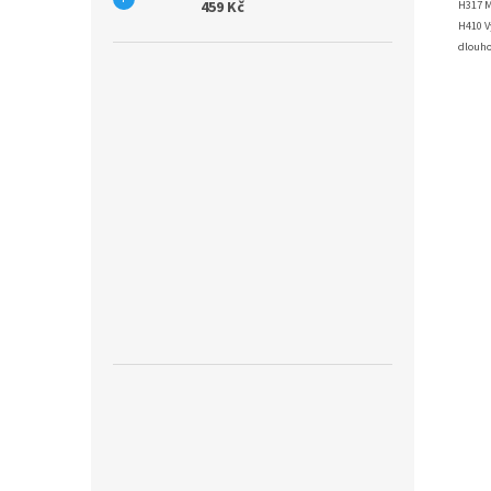
H317 M
459 Kč
H410 V
dlouho