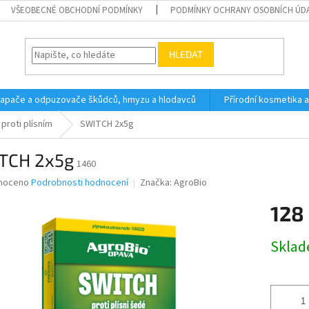
VŠEOBECNÉ OBCHODNÍ PODMÍNKY
PODMÍNKY OCHRANY OSOBNÍCH ÚD
HLEDAT
 lapače a odpuzovače škůdců, hmyzu a hlodavců
Přírodní kosmetika 
 proti plísním
SWITCH 2x5g
TCH 2x5g
1460
né
noceno
Podrobnosti hodnocení
Značka:
AgroBio
ní
128
u
Měrná
Skla
cena:
ek.