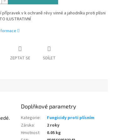
í přípravek v k ochraně révy vinné a jahodníku proti plísni
TO ILUSTRATIVNÍ
informace
ZEPTAT SE
SDÍLET
Doplňkové parametry
šedé.
Kategorie
:
Fungicidy proti plísním
Záruka
:
2 roky
Hmotnost
:
0.05 kg