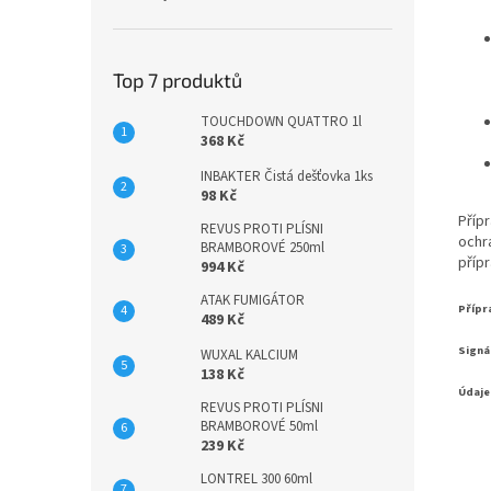
Top 7 produktů
TOUCHDOWN QUATTRO 1l
368 Kč
INBAKTER Čistá dešťovka 1ks
98 Kč
Přípr
REVUS PROTI PLÍSNI
ochr
BRAMBOROVÉ 250ml
přípr
994 Kč
ATAK FUMIGÁTOR
Přípr
489 Kč
Signál
WUXAL KALCIUM
138 Kč
Údaje
REVUS PROTI PLÍSNI
BRAMBOROVÉ 50ml
239 Kč
LONTREL 300 60ml