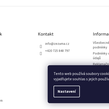
k
Kontakt
Informa
Všeobecné
info
@
zezuma.cz
podmínky
+420 725 848 797
Podmínky 
údajů
Reklamační
Formulář p
Tento web používá soubory cook
kupní smlo
vyjadřujete souhlas s jejich použí
Napište n
Nastavení
na.