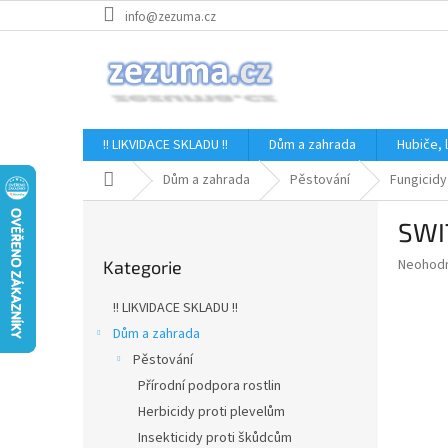
Přejít
info@zezuma.cz
na
obsah
!! LIKVIDACE SKLADU !!
Dům a zahrada
Hubiče,
Domů
Dům a zahrada
Pěstování
Fungicidy
P
SWI
o
Přeskočit
s
Průměr
Neohod
Kategorie
kategorie
t
hodnoce
r
produkt
!! LIKVIDACE SKLADU !!
a
je
Dům a zahrada
0,0
n
z
Pěstování
n
5
í
Přírodní podpora rostlin
hvězdič
p
Herbicidy proti plevelům
a
Insekticidy proti škůdcům