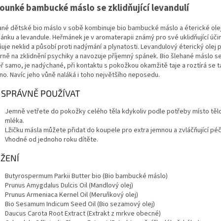
ounké bambucké máslo se zklidňující levandulí
ané dětské bio máslo v sobě kombinuje bio bambucké máslo a éterické ole
ánku a levandule. Heřmánek je v aromaterapii známý pro své uklidňující úči
uje neklid a působí proti nadýmání a plynatosti. Levandulový éterický olej 
rně na zklidnění psychiky a navozuje příjemný spánek. Bio šlehané máslo s
ř samo, je nadýchané, při kontaktu s pokožkou okamžitě taje a roztírá se 
no. Navíc jeho vůně naláká i toho největšího neposedu.
 SPRÁVNĚ POUŽÍVAT
Jemně vetřete do pokožky celého těla kdykoliv podle potřeby místo tě
mléka.
Lžičku másla můžete přidat do koupele pro extra jemnou a zvláčňující péč
Vhodné od jednoho roku dítěte.
ŽENÍ
Butyrospermum Parkii Butter bio (Bio bambucké máslo)
Prunus Amygdalus Dulcis Oil (Mandlový olej)
Prunus Armeniaca Kernel Oil (Meruňkový olej)
Bio Sesamum Indicum Seed Oil (Bio sezamový olej)
Daucus Carota Root Extract (Extrakt z mrkve obecné)