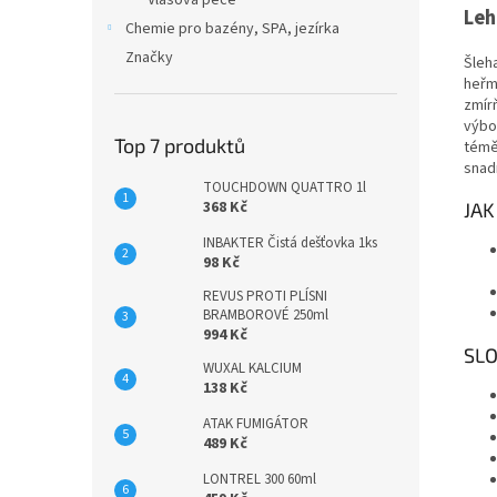
Vlasová péče
Leh
Chemie pro bazény, SPA, jezírka
Značky
Šleh
heřm
zmírň
výbo
Top 7 produktů
témě
snad
TOUCHDOWN QUATTRO 1l
368 Kč
JAK
INBAKTER Čistá dešťovka 1ks
98 Kč
REVUS PROTI PLÍSNI
BRAMBOROVÉ 250ml
994 Kč
SLO
WUXAL KALCIUM
138 Kč
ATAK FUMIGÁTOR
489 Kč
LONTREL 300 60ml