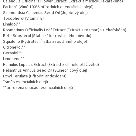
Calendula Officinalis Flower Extract (Extrakt z měsíčku lékařského)
Parfum* (Vůně 100% přírodních esenciálních olejů)
Simmondsia Chinensis Seed Oil (Jojobový olej)
Tocopherol (Vitamin E)
Linalool**
Rosmarinus Officinalis Leaf Extract (Extrakt z rozmarýnu lékařského)
Beta-Sitosterol (Stabilizátor rostlinného původu)
Squalene (Hydratační látka z rostlinného oleje)
Citronellol**
Geraniol**
Limonene**
Humulus Lupulus Extract (Extrakt z chmele otáčivého)
Helianthus Annuus Seed Oil (Slunečnicový olej)
Ethyl Ferulate (Přírodní antioxidant)
*směs esenciálních olejů
**přirozená součást esenciálních olejů