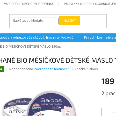
VŠEOBECNÉ OBCHODNÍ PODMÍNKY
PODMÍNKY OCHRANY OSOBNÍCH ÚD
HLEDAT
 lapače a odpuzovače škůdců, hmyzu a hlodavců
Přírodní kosmetika 
É BIO MĚSÍČKOVÉ DĚTSKÉ MÁSLO 150ml
HANÉ BIO MĚSÍČKOVÉ DĚTSKÉ MÁSLO 
Průměrné
Neohodnoceno
Podrobnosti hodnocení
Značka:
Saloos
ka
hodnocení
produktu
189
je
0,0
Měrná
2 pra
z
cena:
5
hvězdiček.