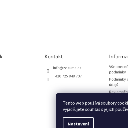
k
Kontakt
Informa
Všeobecné
info
@
zezuma.cz
podmínky
+420 725 848 797
Podmínky 
údajů
Reklamační
Formulář p
Tento web používá soubory cook
kupní smlo
vyjadřujete souhlas s jejich použí
Napište n
Nastavení