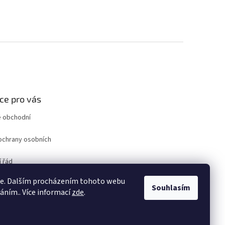
ce pro vás
 obchodní
ochrany osobních
 řád
ro odstoupení od
ie. Dalším procházením tohoto webu
uvy
Souhlasím
váním.. Více informací
zde
.
ám