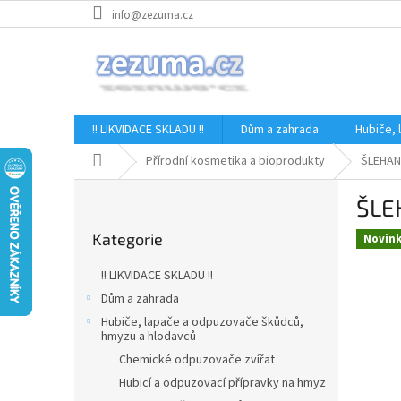
Přejít
info@zezuma.cz
na
obsah
!! LIKVIDACE SKLADU !!
Dům a zahrada
Hubiče,
Domů
Přírodní kosmetika a bioprodukty
ŠLEHAN
P
ŠLE
o
Přeskočit
s
Kategorie
kategorie
Novin
t
r
!! LIKVIDACE SKLADU !!
a
Dům a zahrada
n
Hubiče, lapače a odpuzovače škůdců,
n
hmyzu a hlodavců
í
Chemické odpuzovače zvířat
p
Hubicí a odpuzovací přípravky na hmyz
a