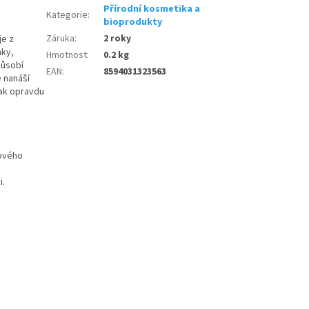
Přírodní kosmetika a
Kategorie
:
bioprodukty
Záruka
:
2 roky
je z
nky,
Hmotnost
:
0.2 kg
působí
EAN
:
8594031323563
e nanáší
tak opravdu
lového
i.