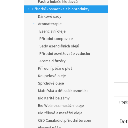
n
Pasti a hubiče hlodavců
e
Přírodní kosmetika a bioprodukty
l
Dárkové sady
Aromaterapie
Esenciální oleje
Přírodní kompozice
Sady esenciálních olejů
Přírodní osvěžovače vzduchu
Aroma difuzéry
Přírodní péče o pleť
Koupelové oleje
Sprchové oleje
Mateřská a dětská kosmetika
Bio Karité balzámy
Popi
Bio Wellness masážní oleje
Bio tělové a masážní oleje
CBD Canabidiol přírodní terapie
Det