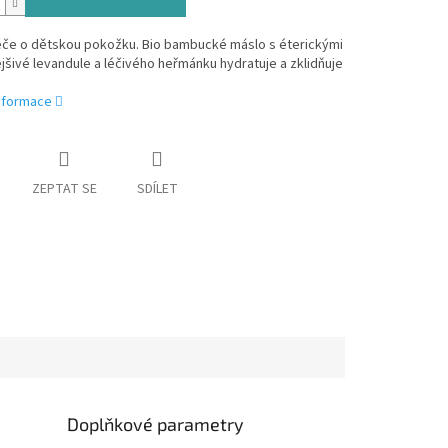
péče o dětskou pokožku. Bio bambucké máslo s éterickými
ejšivé levandule a léčivého heřmánku hydratuje a zklidňuje
informace
ZEPTAT SE
SDÍLET
Doplňkové parametry