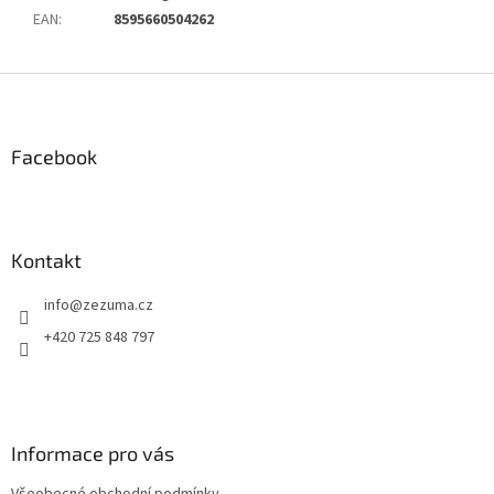
EAN
:
8595660504262
Z
á
p
a
Facebook
t
í
Kontakt
info
@
zezuma.cz
+420 725 848 797
Informace pro vás