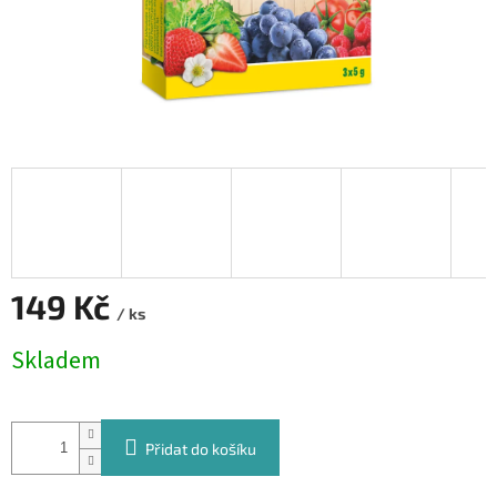
149 Kč
/ ks
Měrná
Skladem
cena:
Přidat do košíku