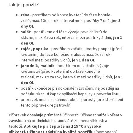
Jak jej použít?
réva
- postřikem od konce kvetení do fáze bobule
zralé, max. 10x za rok, interval mezi postřiky 7 dnů,
jen 3
dny OL
salát
- postřikem od fáze vývoje prvních listů do
sklizně, max. 6x za rok, interval mezi postřiky 5 dnů,
jen 1
den OL
rajče, paprika
- postřikem začátku tvorby poupat (před
kvetením) do fáze konečné zralosti, max. 5x za rok,
interval mezi postřiky 5 dnů,
jen 1 den OL
jahodník, maliník
- postřikem od začátku vývoje
květenství (před kvetením) do fáze konečné
zralosti, max. 6x za rok, interval mezi postřiky 5 dnů,
jen 1
den OL
postřik ukončete při dokonalém zvlhčení, nejpozději na
počátku skanutí kapek aplikační kapaliny z povrchu listu
přípravek nesmí zasáhnout okolní porosty (pro které není
tento přípravek registrován)
Přípravek dosahuje průměrné účinnosti. Účinnost může kolísat v
závislosti na podmínkách stanoviště zejména vlhkosti a
teplotě.
Aplikujte při teplotě nad 15 °C a vysoké
vlhkosti.
Účinnost závisí na kvalitě postřiku
(homogenní