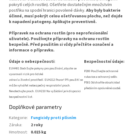
pokrytí celých rostlin). Ošetřete dostatečným množstvím
postřiku na spodní hranici povolené dávky.
Aby byly bakterie
účinné, musí pokrýt celou ošetřovanou plochu, než dojde
k napadení patogeny. Aplikujte preventivně.
Přípravek na ochranu rostlin (pro neprofesionální
uživatele). Používejte přípravky na ochranu rostlin
bezpečně. Před použitím si vždy přečtěte označení a
informace o přípravku.
Údaje o nebezpečnosti
:
Bezpečnostní údaje:
EUH401 Dodržujte pokyny pro používání, abyste se
P280 Používejte ochranné
vyvarovali rizik pro lidské
rukavice a ochranný oděv.
zdraví a životní prostředí.
EUH212 Pozor! Při použití se
P501 Odstraňte obsah/obal
může vytvářet nebezpečný respirabilní prach.
předáním oprávněné osobě.
Nevdechujte prach.
EUH210 Na vyžádání je k dispozici
bezpečnostní list.
Doplňkové parametry
Kategorie
:
Fungicidy proti plísním
Záruka
:
2 roky
Hmotnost
:
0.015 kg