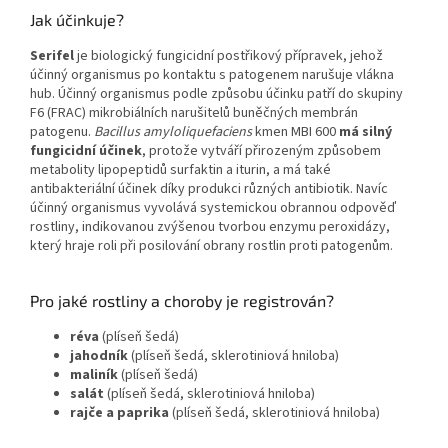
Jak účinkuje?
Serifel
je biologický fungicidní postřikový přípravek, jehož
účinný organismus po kontaktu s patogenem narušuje vlákna
hub. Účinný organismus podle způsobu účinku patří do skupiny
F6 (FRAC) mikrobiálních narušitelů buněčných membrán
patogenu.
Bacillus amyloliquefaciens
kmen MBI 600
má silný
fungicidní účinek
, protože vytváří přirozeným způsobem
metabolity lipopeptidů surfaktin a iturin, a má také
antibakteriální účinek díky produkci různých antibiotik. Navíc
účinný organismus vyvolává systemickou obrannou odpověď
rostliny, indikovanou zvýšenou tvorbou enzymu peroxidázy,
který hraje roli při posilování obrany rostlin proti patogenům.
Pro jaké rostliny a choroby je registrován?
réva
(plíseň šedá)
jahodník
(plíseň šedá, sklerotiniová hniloba)
maliník
(plíseň šedá)
salát
(plíseň šedá, sklerotiniová hniloba)
rajče a paprika
(plíseň šedá, sklerotiniová hniloba)