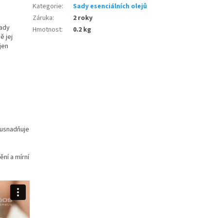
Kategorie
:
Sady esenciálních olejů
Záruka
:
2 roky
sady
Hmotnost
:
0.2 kg
ě jej
jen
a usnadňuje
ní a mírní