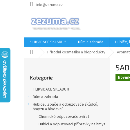
Přejít
info@zezuma.cz
na
obsah
!! LIKVIDACE SKLADU !!
Dům a zahrada
Hubiče,
Domů
Přírodní kosmetika a bioprodukty
Aromat
P
SAD
o
Přeskočit
s
Kategorie
kategorie
Novin
t
r
!! LIKVIDACE SKLADU !!
a
Dům a zahrada
n
Hubiče, lapače a odpuzovače škůdců,
n
hmyzu a hlodavců
í
Chemické odpuzovače zvířat
p
Hubicí a odpuzovací přípravky na hmyz
a