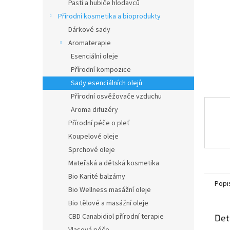
n
Pasti a hubiče hlodavců
e
Přírodní kosmetika a bioprodukty
l
Dárkové sady
Aromaterapie
Esenciální oleje
Přírodní kompozice
Sady esenciálních olejů
Přírodní osvěžovače vzduchu
Aroma difuzéry
Přírodní péče o pleť
Koupelové oleje
Sprchové oleje
Mateřská a dětská kosmetika
Bio Karité balzámy
Popi
Bio Wellness masážní oleje
Bio tělové a masážní oleje
CBD Canabidiol přírodní terapie
Det