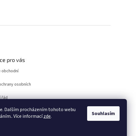
ce pro vás
 obchodní
ochrany osobních
 řád
ro odstoupení od
ie. Dalším procházením tohoto webu
uvy
Souhlasím
váním.. Více informací
zde
.
ám