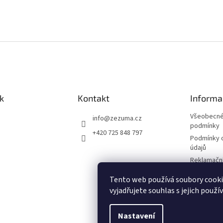
k
Kontakt
Informa
Všeobecné
info
@
zezuma.cz
podmínky
+420 725 848 797
Podmínky 
údajů
Reklamační
Formulář p
Tento web používá soubory cook
kupní smlo
vyjadřujete souhlas s jejich použí
Napište n
Nastavení