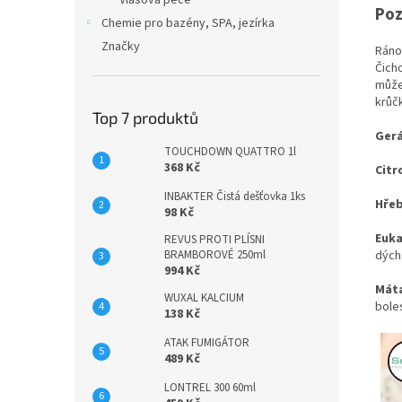
Vlasová péče
Poz
Chemie pro bazény, SPA, jezírka
Značky
Ráno
Čich
můžet
krůč
Top 7 produktů
Gerá
TOUCHDOWN QUATTRO 1l
368 Kč
Citr
INBAKTER Čistá dešťovka 1ks
Hřeb
98 Kč
Euka
REVUS PROTI PLÍSNI
dých
BRAMBOROVÉ 250ml
994 Kč
Máta
WUXAL KALCIUM
boles
138 Kč
ATAK FUMIGÁTOR
489 Kč
LONTREL 300 60ml