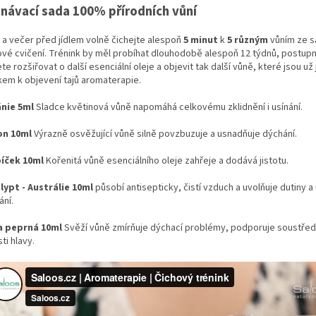
návací sada 100% přírodních vůní
 a večer před jídlem volně čichejte alespoň
5 minut
k
5 různým
vůním ze 
ové cvičení. Trénink by měl probíhat dlouhodobě alespoň 12 týdnů, postupn
e rozšiřovat o další esenciální oleje a objevit tak další vůně, které jsou už 
kem k objevení tajů aromaterapie.
nie 5ml
Sladce květinová vůně napomáhá celkovému zklidnění i usínání.
on 10ml
Výrazně osvěžující vůně silně povzbuzuje a usnadňuje dýchání.
íček 10ml
Kořenitá vůně esenciálního oleje zahřeje a dodává jistotu.
lypt - Austrálie 10ml
působí antisepticky, čistí vzduch a uvolňuje dutiny 
ání.
 peprná 10ml
Svěží vůně zmírňuje dýchací problémy, podporuje soustředě
ti hlavy.