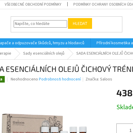
VŠEOBECNÉ OBCHODNÍ PODMÍNKY
PODMÍNKY OCHRANY OSOBNÍCH ÚD
HLEDAT
 lapače a odpuzovače škůdců, hmyzu a hlodavců
Přírodní kosmetika 
erapie
Sady esenciálních olejů
SADA ESENCIÁLNÍCH OLEJŮ ČICH
A ESENCIÁLNÍCH OLEJŮ ČICHOVÝ TRÉN
Průměrné
Neohodnoceno
Podrobnosti hodnocení
Značka:
Saloos
ka
hodnocení
produktu
438
je
0,0
Měrná
Skla
z
cena:
5
hvězdiček.