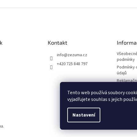
k
Kontakt
Informa
Všeobecné
info
@
zezuma.cz
podmínky
+420 725 848 797
Podmínky 
údajů
Reklamační
Formulář p
Tento web používá soubory cook
kupní smlo
vyjadřujete souhlas s jejich použí
Napište n
Nastavení
na.