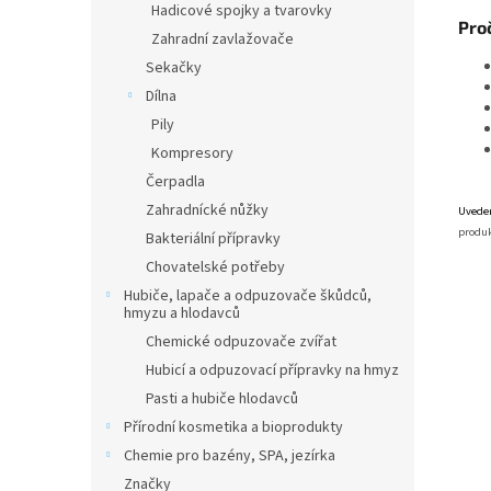
Hadicové spojky a tvarovky
Proč
Zahradní zavlažovače
Sekačky
Dílna
Pily
Kompresory
Čerpadla
Zahradnícké nůžky
Uveden
produk
Bakteriální přípravky
Chovatelské potřeby
Hubiče, lapače a odpuzovače škůdců,
hmyzu a hlodavců
Chemické odpuzovače zvířat
Hubicí a odpuzovací přípravky na hmyz
Pasti a hubiče hlodavců
Přírodní kosmetika a bioprodukty
Chemie pro bazény, SPA, jezírka
Značky