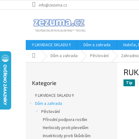
Přejít
info@zezuma.cz
na
obsah
!! LIKVIDACE SKLADU !!
Dům a zahrada
Hubiče,
Domů
Dům a zahrada
Pěstování
Zahradni
P
RUKA
o
Přeskočit
s
Kategorie
kategorie
Tip
t
r
!! LIKVIDACE SKLADU !!
a
Dům a zahrada
n
Pěstování
n
í
Přírodní podpora rostlin
p
Herbicidy proti plevelům
a
Insekticidy proti škůdcům