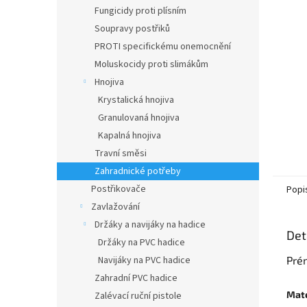
n
Fungicidy proti plísním
e
Soupravy postřiků
l
PROTI specifickému onemocnění
Moluskocidy proti slimákům
Hnojiva
Krystalická hnojiva
Granulovaná hnojiva
Kapalná hnojiva
Travní směsi
Zahradnické potřeby
Postřikovače
Popi
Zavlažování
Držáky a navijáky na hadice
Det
Držáky na PVC hadice
Navijáky na PVC hadice
Prém
Zahradní PVC hadice
Mate
Zalévací ruční pistole