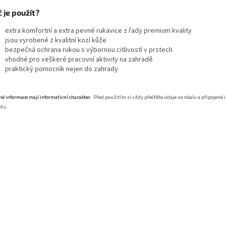
 je použít?
extra komfortní a extra pevné rukavice z řady premium kvality
jsou vyrobené z kvalitní kozí kůže
bezpečná ochrana rukou s výbornou citlivostí v prstech
vhodné pro veškeré pracovní aktivity na zahradě
praktický pomocník nejen do zahrady
é informace mají informativní charakter.
Před použitím si vždy přečtěte údaje na obalu a připojené 
tu.