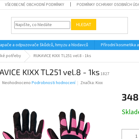
VŠEOBECNÉ OBCHODNÍ PODMÍNKY
PODMÍNKY OCHRANY OSOBNÍCH ÚD
HLEDAT
 lapače a odpuzovače škůdců, hmyzu a hlodavců
Přírodní kosmetika 
cké potřeby
RUKAVICE KIXX TL251 vel.8 - 1ks
VICE KIXX TL251 vel.8 - 1ks
1827
Průměrné
Neohodnoceno
Podrobnosti hodnocení
Značka:
Kixx
hodnocení
produktu
348
je
0,0
Měrná
Skla
z
cena:
5
hvězdiček.