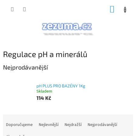
Přejít
NÁKUP
na
obsah
KOŠÍK
Regulace pH a minerálů
Nejprodávanější
pH PLUS PRO BAZÉNY 1Kg
Skladem
114 Kč
Ř
a
Doporučujeme
Nejlevnější
Nejdražší
Nejprodávanější
z