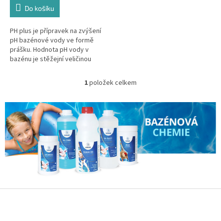
Do košíku
PH plus je přípravek na zvýšení
pH bazénové vody ve formě
prášku. Hodnota pH vody v
bazénu je stěžejní veličinou
proto, abychom docílili čisté
vody, bez řas a bez zelené
1
položek celkem
O
vody v...
v
l
á
d
a
c
í
p
r
v
k
Z
y
á
v
p
ý