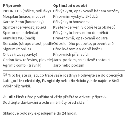
Přípravek
Optimální období
INPORO PS (mšice, svilušky)
Při výskytu, opakovaně během sezóny
Mospilan (mšice, molice)
Při prvním výskytu škůdců
Karate Zeon (housenky)
Při výskytu housenek
Spintor (červivost jablek)
Květen–červen, v době letu obalečů
Spintor (mandelinka)
Při výskytu larev nebo dospělců
Kumulus WG (padlí)
Preventivně, opakovaně od jara
Sercadis (strupovitost, padlí)
Od zeleného poupěte, preventivně
Signum (monilie)
Před květem a v době květu
Ortiva (rzi, sypavky)
Při prvních příznacích
Garlon New (dřeviny, plevele)
Jaro–podzim, na aktivně rostoucí
Agrofit Kombi (trávník)
Jaro nebo podzim
💡
Tip:
Nejste si jisti, co trápí vaše rostliny? Podívejte se do obecných
kategorií
Insekticidy
,
Fungicidy
nebo
Herbicidy
, kde najdete širší
výběr přípravků.
⚠️
Důležité:
Před použitím si vždy přečtěte etiketu přípravku.
Dodržujte dávkování a ochranné lhůty před sklizní.
Skladové položky expedujeme do 24 hodin.
Z