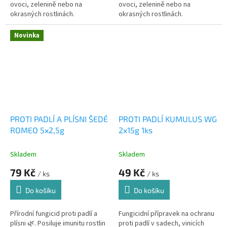
ovoci, zelenině nebo na
ovoci, zelenině nebo na
okrasných rostlinách.
okrasných rostlinách.
Novinka
PROTI PADLÍ A PLÍSNI ŠEDÉ
PROTI PADLÍ KUMULUS WG
ROMEO 5x2,5g
2x15g 1ks
Skladem
Skladem
79 Kč
49 Kč
/ ks
/ ks
Do košíku
Do košíku
Přírodní fungicid proti padlí a
Fungicidní přípravek na ochranu
plísni 🌿. Posiluje imunitu rostlin
proti padlí v sadech, vinicích