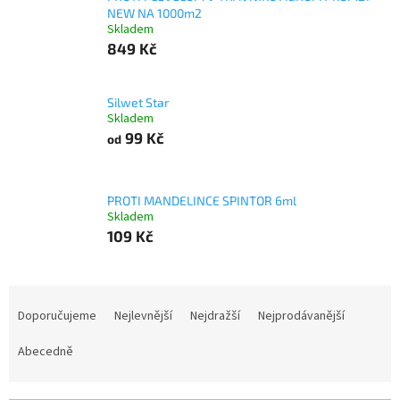
NEW NA 1000m2
Skladem
849 Kč
Silwet Star
Skladem
99 Kč
od
PROTI MANDELINCE SPINTOR 6ml
Skladem
109 Kč
Ř
a
Doporučujeme
Nejlevnější
Nejdražší
Nejprodávanější
z
e
Abecedně
n
í