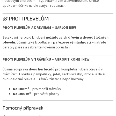
houbovým chorobám – sypavkám, rzím a skvrnitostem. Široké
spektrum účinku na okrasných rostlinách.
🌿 PROTI PLEVELŮM
PROTI PLEVELŮM A DŘEVINÁM – GARLON NEW
Selektivní herbicid k hubení
nežádoucích dřevin a dvouděložných
plevelů
. Účinný také k potlačení
pařezové výmladnosti
– natřete
čerstvý pařez a zabraňte novému obrůstání.
PROTI PLEVELŮM V TRÁVNÍKU – AGROFIT KOMBI NEW
Účinná souprava
dvou herbicidů
pro kompletní hubení plevelů v
trávnících. Likviduje pampelišky, jetel, sedmikrásky, jitrocel a další
dvouděložné plevele. Trávník zůstane nepoškozený.
Na 100 m²
– pro menší trávníky
Na 1000 m²
– pro větší plochy
Pomocný přípravek