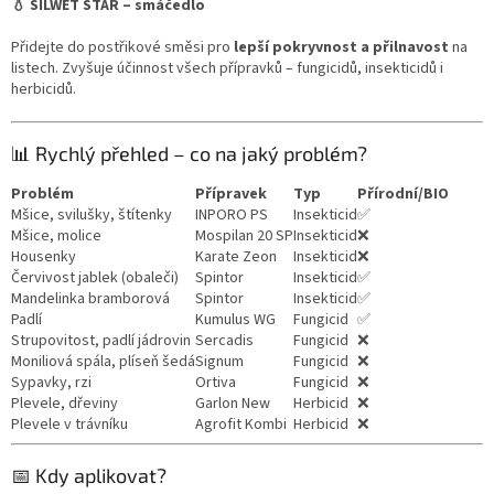
💧 SILWET STAR – smáčedlo
Přidejte do postřikové směsi pro
lepší pokryvnost a přilnavost
na
listech. Zvyšuje účinnost všech přípravků – fungicidů, insekticidů i
herbicidů.
📊 Rychlý přehled – co na jaký problém?
Problém
Přípravek
Typ
Přírodní/BIO
Mšice, svilušky, štítenky
INPORO PS
Insekticid
✅
Mšice, molice
Mospilan 20 SP
Insekticid
❌
Housenky
Karate Zeon
Insekticid
❌
Červivost jablek (obaleči)
Spintor
Insekticid
✅
Mandelinka bramborová
Spintor
Insekticid
✅
Padlí
Kumulus WG
Fungicid
✅
Strupovitost, padlí jádrovin
Sercadis
Fungicid
❌
Moniliová spála, plíseň šedá
Signum
Fungicid
❌
Sypavky, rzi
Ortiva
Fungicid
❌
Plevele, dřeviny
Garlon New
Herbicid
❌
Plevele v trávníku
Agrofit Kombi
Herbicid
❌
📅 Kdy aplikovat?