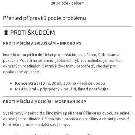
20
položek celkem
O
v
l
Přehled přípravků podle problému
á
d
🐛 PROTI ŠKŮDCŮM
a
c
PROTI MŠICÍM A SVILUŠKÁM – INPORO PS
í
p
Insekticid
na přírodní bázi
proti mšicím, sviluškám, štítenkám a
r
puklicím. Použití na zelenině, jabloních, rybízu, maliníku, jahodníku i
v
okrasných rostlinách. Šetrný k životnímu prostředí, vhodný pro
k
opakované aplikace.
y
v
Koncentrát
(10 ml, 30 ml, 100 ml) – ředí se vodou
ý
RTU 500 ml
– připravený k použití, ihned postřikujte
p
i
PROTI MŠICÍM A MOLICÍM – MOSPILAN 20 SP
s
u
Systémový insekticid s
širokým spektrem účinku
na ovoci, zelenině i
okrasných rostlinách. Účinná látka proniká do rostliny a chrání ji zevnitř.
Hubí mšice, molice a další savý hmyz.