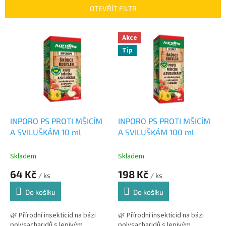
p
OTEVŘÍT FILTR
r
o
V
Akce
d
ý
u
Tip
p
k
i
t
s
ů
p
r
o
d
INPORO PS PROTI MŠICÍM
INPORO PS PROTI MŠICÍM
u
A SVILUŠKÁM 10 ml
A SVILUŠKÁM 100 ml
k
t
Skladem
Skladem
ů
64 Kč
198 Kč
/ ks
/ ks
Do košíku
Do košíku
🌿 Přírodní insekticid na bázi
🌿 Přírodní insekticid na bázi
polysacharidů s lepivým
polysacharidů s lepivým