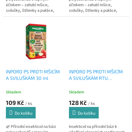
účinkem – zahubí mšice,
účinkem – zahubí mšice,
svilušky, štítenky a puklice,
svilušky, štítenky a puklice,
ale neškodí rostlinám. ✅ Pro...
ale neškodí rostlinám. ✅ Pro...
INPORO PS PROTI MŠICÍM
INPORO PS PROTI MŠICÍM
A SVILUŠKÁM 30 ml
A SVILUŠKÁM RTU
500ml/R
Skladem
Skladem
109 Kč
128 Kč
/ ks
/ ks
Do košíku
Do košíku
🌿 Přírodní insekticid na bázi
Insekticid na přírodní bázi k