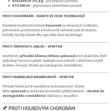
Koncentrát 2×1,8 g
– pro přípravu postřiku
RTU 500 ml
– připravený k okamžitému použití
PROTI HOUSENKÁM – KARATE SE ZEON TECHNOLOGIÍ
Kontaktní insekticid k hubení
housenek
na okrasných rostlinách,
jádrovinách, peckovinách a brukvovité zelenině (zelí, brokolice,
květák). Rychlý účinek díky speciální Zeon technologii.
PROTI ČERVIVOSTI JABLEK – SPINTOR
Insekticid s
přírodní účinnou látkou spinosad
proti obalečům, kteří
způsobují červivost jablek. Aplikujte preventivně v době letu motýlů
(květen–červen). Vhodný pro ekologické zemědělství.
PROTI MANDELINCE BRAMBOROVÉ – SPINTOR
Přírodní řešení proti mandelince na bramborách. Účinná
látka
spinosad
je získávána fermentací půdní bakterie –
vhodné do
ekologického zemědělství
. Hubí larvy i dospělce.
🍂 PROTI HOUBOVÝM CHOROBÁM