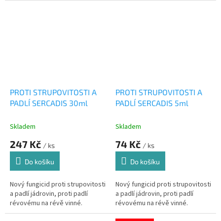
PROTI STRUPOVITOSTI A
PROTI STRUPOVITOSTI A
PADLÍ SERCADIS 30ml
PADLÍ SERCADIS 5ml
Skladem
Skladem
247 Kč
74 Kč
/ ks
/ ks
Do košíku
Do košíku
Nový fungicid proti strupovitosti
Nový fungicid proti strupovitosti
a padlí jádrovin, proti padlí
a padlí jádrovin, proti padlí
révovému na révě vinné.
révovému na révě vinné.