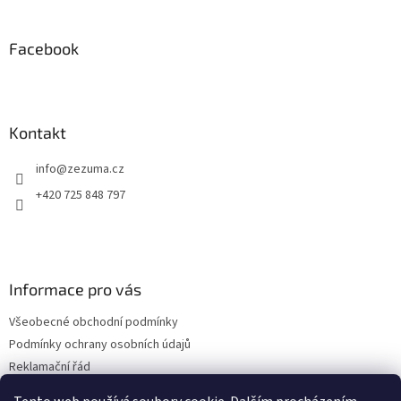
á
p
a
Facebook
t
í
Kontakt
info
@
zezuma.cz
+420 725 848 797
Informace pro vás
Všeobecné obchodní podmínky
Podmínky ochrany osobních údajů
Reklamační řád
Formulář pro odstoupení od kupní smlouvy