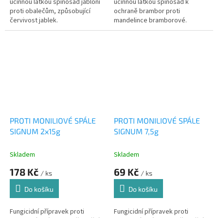
účinnou látkou spinosad jabloní
účinnou látkou spinosad k
proti obalečům, způsobující
ochraně brambor proti
červivost jablek.
mandelince bramborové.
Vhodný do ekologického
zemědělství.
PROTI MONILIOVÉ SPÁLE
PROTI MONILIOVÉ SPÁLE
SIGNUM 2x15g
SIGNUM 7,5g
Skladem
Skladem
178 Kč
69 Kč
/ ks
/ ks
Do košíku
Do košíku
Fungicidní přípravek proti
Fungicidní přípravek proti