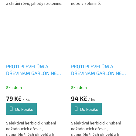
a chrání révu, jahody i zeleninu.
nebo v zelenině.
PROTI PLEVELŮM A
PROTI PLEVELŮM A
DŘEVINÁM GARLON NEW
DŘEVINÁM GARLON NEW
25ml
50ml
Skladem
Skladem
79 Kč
94 Kč
/ ks
/ ks
Do košíku
Do košíku
Selektivní herbicid k hubení
Selektivní herbicid k hubení
nežádoucích dřevin,
nežádoucích dřevin,
dvouděložných plevelů a k
dvouděložných plevelů a k