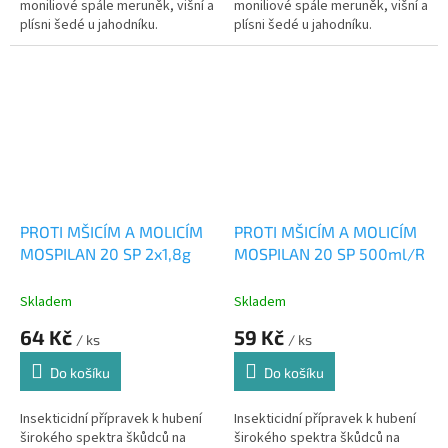
moniliové spále meruněk, višní a
moniliové spále meruněk, višní a
plísni šedé u jahodníku.
plísni šedé u jahodníku.
PROTI MŠICÍM A MOLICÍM
PROTI MŠICÍM A MOLICÍM
MOSPILAN 20 SP 2x1,8g
MOSPILAN 20 SP 500ml/R
Skladem
Skladem
64 Kč
59 Kč
/ ks
/ ks
Do košíku
Do košíku
Insekticidní přípravek k hubení
Insekticidní přípravek k hubení
širokého spektra škůdců na
širokého spektra škůdců na