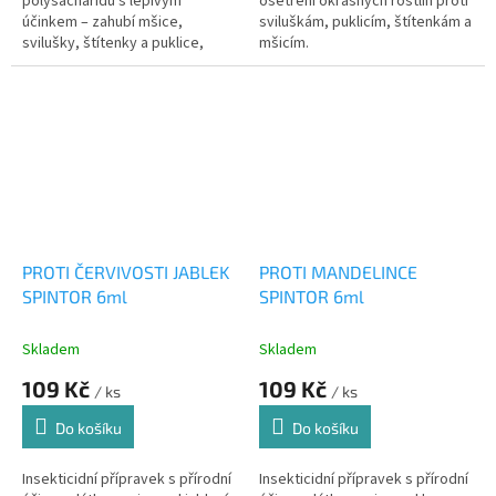
polysacharidů s lepivým
ošetření okrasných rostlin proti
účinkem – zahubí mšice,
sviluškám, puklicím, štítenkám a
svilušky, štítenky a puklice,
mšicím.
ale neškodí rostlinám. ✅ Pro...
PROTI ČERVIVOSTI JABLEK
PROTI MANDELINCE
SPINTOR 6ml
SPINTOR 6ml
Skladem
Skladem
109 Kč
109 Kč
/ ks
/ ks
Do košíku
Do košíku
Insekticidní přípravek s přírodní
Insekticidní přípravek s přírodní