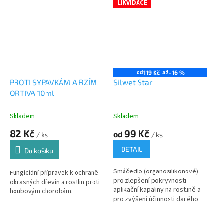
LIKVIDACE
od
až
119 Kč
–16 %
PROTI SYPAVKÁM A RZÍM
Silwet Star
ORTIVA 10ml
Skladem
Skladem
82 Kč
99 Kč
od
/ ks
/ ks
DETAIL
Do košíku
Smáčedlo (organosilikonové)
Fungicidní přípravek k ochraně
pro zlepšení pokryvnosti
okrasných dřevin a rostlin proti
aplikační kapaliny na rostlině a
houbovým chorobám.
pro zvýšení účinnosti daného
přípravu pro ochranu rostlin.