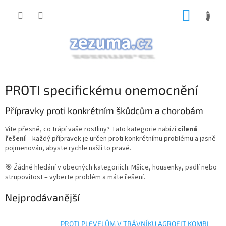
Přejít
NÁKUP
na
obsah
KOŠÍK
PROTI specifickému onemocnění
Přípravky proti konkrétním škůdcům a chorobám
Víte přesně, co trápí vaše rostliny? Tato kategorie nabízí
cílená
řešení
– každý přípravek je určen proti konkrétnímu problému a jasně
pojmenován, abyste rychle našli to pravé.
🎯 Žádné hledání v obecných kategoriích. Mšice, housenky, padlí nebo
strupovitost – vyberte problém a máte řešení.
Nejprodávanější
PROTI PLEVELŮM V TRÁVNÍKU AGROFIT KOMBI