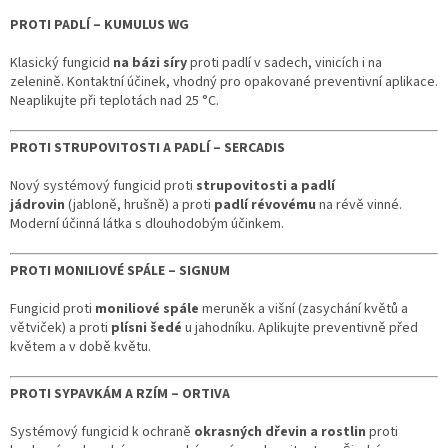
PROTI PADLÍ – KUMULUS WG
Klasický fungicid
na bázi síry
proti padlí v sadech, vinicích i na
zelenině. Kontaktní účinek, vhodný pro opakované preventivní aplikace.
Neaplikujte při teplotách nad 25 °C.
PROTI STRUPOVITOSTI A PADLÍ – SERCADIS
Nový systémový fungicid proti
strupovitosti a padlí
jádrovin
(jabloně, hrušně) a proti
padlí révovému
na révě vinné.
Moderní účinná látka s dlouhodobým účinkem.
PROTI MONILIOVÉ SPÁLE – SIGNUM
Fungicid proti
moniliové spále
meruněk a višní (zasychání květů a
větviček) a proti
plísni šedé
u jahodníku. Aplikujte preventivně před
květem a v době květu.
PROTI SYPAVKÁM A RZÍM – ORTIVA
Systémový fungicid k ochraně
okrasných dřevin a rostlin
proti