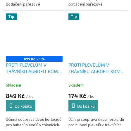
potlačení pařezové
potlačení pařezové
výmladnosti.
výmladnosti.
Tip
Tip
899 Kč
–5 %
PROTI PLEVELŮM V
PROTI PLEVELŮM V
TRÁVNÍKU AGROFIT KOMBI
TRÁVNÍKU AGROFIT KOMBI
NEW NA 1000m2
NEW NA 100m2
Skladem
Skladem
849 Kč
174 Kč
/ ks
/ ks
Do košíku
Do košíku
Účinná souprava dvou herbicidů
Účinná souprava dvou herbicidů
pro hubení plevelů v trávnících.
pro hubení plevelů v trávnících.