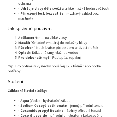
ochrana
•
Udržuje vlasy déle svěží a lehké
– až 48 hodin svěžesti
•
Přirozený lesk bez zatížení
– zdravý vzhled bez
mastnoty
Jak správně používat
Aplikace:
Nanes na vlhké vlasy
Masáž:
Důkladně vmasíruj do pokožky hlavy
Působení:
Nech krátce působit pro aktivaci složek
Oplach:
Důkladně smyj vlažnou vodou
Pro dokonalé mytí:
Postup 1x zopakuj
Tip:
Pro optimální výsledky používej 2-3x týdně nebo podle
potřeby.
Složení
Základní čisticí složky:
•
Aqua
(Voda) – hydratační základ
•
Sodium Cocoyl Isethionate
– jemný přírodní tenzid
•
Cocamidopropyl Betaine
– šetrný přírodní tenzid
•
Coco Glucoside
– přírodní emulgátor z kokosového