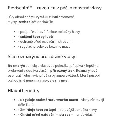
Reviscalp™ – revoluce v péči o mastné vlasy
Díky obsaženému výtažku z listů stromové
myrty
Reviscalp™
dochází k:
• podpoře zdravé funkce pokožky hlavy
•
snížení tvorby lupů
• ochraně před oxidačním stresem
• regulaci produkce kožního mazu
Síla rozmarýnu pro zdravé vlasy
Rozmarýn
stimuluje vlasovou pokožku, přispívá k lepšímu
prokrvení a dodává vlasům
přirozený lesk
. Rozmarýnový
esenciální olej navíc přidává bylinnou svěžest, která působí
blahodárně nejen na vlasy, ale i na mysl.
Hlavní benefity
•
Reguluje nadměrnou tvorbu mazu
– vlasy zůstávají
déle čisté
•
Zmírňuje tvorbu lupů
– zdravější pokožka hlavy
•
Chrání před oxidačním stresem
– antioxidační