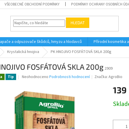
VŠEOBECNÉ OBCHODNÍ PODMÍNKY
PODMÍNKY OCHRANY OSOBNÍCH ÚD
HLEDAT
 lapače a odpuzovače škůdců, hmyzu a hlodavců
Přírodní kosmetika 
Krystalická hnojiva
PK HNOJIVO FOSFÁTOVÁ SKLA 200g
HNOJIVO FOSFÁTOVÁ SKLA 200g
2909
Průměrné
Neohodnoceno
Podrobnosti hodnocení
Značka:
AgroBio
ka
Tip
hodnocení
produktu
139
je
0,0
Měrná
Skla
z
cena:
5
hvězdiček.