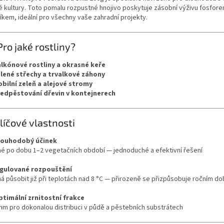
lé kultury. Toto pomalu rozpustné hnojivo poskytuje zásobní výživu fosfore
líkem, ideální pro všechny vaše zahradní projekty.
Pro jaké rostliny?
lkónové rostliny a okrasné keře
lené střechy a trvalkové záhony
bilní zeleň a alejové stromy
edpěstování dřevin v kontejnerech
líčové vlastnosti
louhodobý účinek
né po dobu 1–2 vegetačních období — jednoduché a efektivní řešení
gulované rozpouštění
ná působit již při teplotách nad 8 °C — přirozeně se přizpůsobuje ročním d
ptimální zrnitostní frakce
mm pro dokonalou distribuci v půdě a pěstebních substrátech