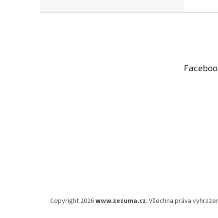
Z
á
p
a
t
Faceboo
í
Copyright 2026
www.zezuma.cz
. Všechna práva vyhraze