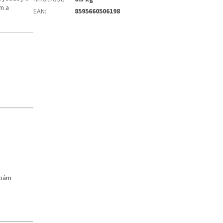
m a
EAN
:
8595660506198
obám