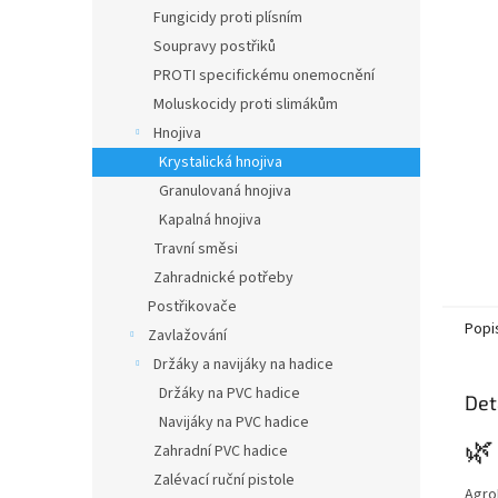
n
Fungicidy proti plísním
e
Soupravy postřiků
l
PROTI specifickému onemocnění
Moluskocidy proti slimákům
Hnojiva
Krystalická hnojiva
Granulovaná hnojiva
Kapalná hnojiva
Travní směsi
Zahradnické potřeby
Postřikovače
Popi
Zavlažování
Držáky a navijáky na hadice
Držáky na PVC hadice
Det
Navijáky na PVC hadice
🌿
Zahradní PVC hadice
Zalévací ruční pistole
Agro