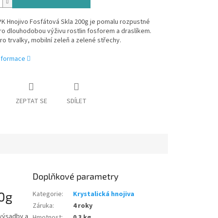
K Hnojivo Fosfátová Skla 200g je pomalu rozpustné
ro dlouhodobou výživu rostlin fosforem a draslíkem.
o trvalky, mobilní zeleň a zelené střechy.
informace
ZEPTAT SE
SDÍLET
Doplňkové parametry
00g
Kategorie
:
Krystalická hnojiva
Záruka
:
4 roky
 výsadby a
Hmotnost
:
0.3 kg