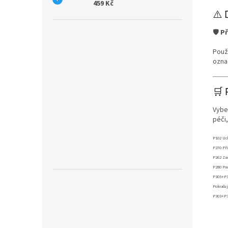
459 Kč
⚠️ 
🛡️
Př
Použ
ozna
🛒 
Vybe
péči,
P102 Uc
P270 Při
P262 Za
P280 Pou
P305+P35
Pokračuj
P303+P3