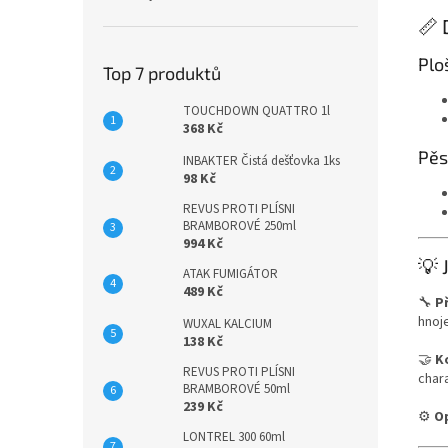
📏
Plo
Top 7 produktů
TOUCHDOWN QUATTRO 1l
368 Kč
Pěs
INBAKTER Čistá dešťovka 1ks
98 Kč
REVUS PROTI PLÍSNI
BRAMBOROVÉ 250ml
994 Kč
💡 
ATAK FUMIGÁTOR
489 Kč
🔧
P
hnoj
WUXAL KALCIUM
138 Kč
🤝
K
REVUS PROTI PLÍSNI
char
BRAMBOROVÉ 50ml
239 Kč
⚙️
O
LONTREL 300 60ml