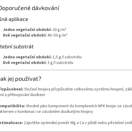
 Doporučené dávkování
šná aplikace
Jedno vegetační období:
20 g/m²
Dvě vegetační období:
40–50 g/m²
tební substrát
Jedno vegetační období:
1,5 g/l substrátu
Dvě vegetační období:
3 g/l substrátu
Jak jej používat?
řizpůsobení:
Složení hnojiva přizpůsobte celkovému systému hnojení, zák
ení a přihnojování dusíkem
ompatibilita:
Vhodné jako komponent do komplexních NPK hnojiv se záso
akterem v kombinaci se zásobními dusíkatými hnojivy
ptimalizace:
Zajistěte optimální poměr Mg a Ca v půdě nebo pěstební smě