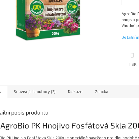
AgroBio P
hnojivo p
Vhodné pr
Detailní 
TISK
s
Související soubory (2)
Diskuze
Značka
ailní popis produktu
 AgroBio PK Hnojivo Fosfátová Skla 2
Bio PK Hnojivo Fosfátová Skla 200g je speciálně navrženo pro dlouhodobé