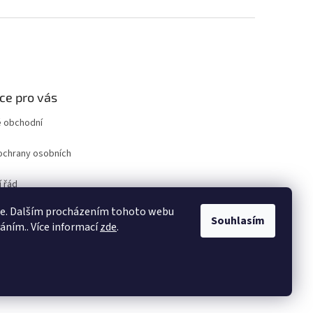
ce pro vás
 obchodní
ochrany osobních
 řád
ro odstoupení od
ie. Dalším procházením tohoto webu
uvy
Souhlasím
váním.. Více informací
zde
.
ám
Vytvořil Shoptet