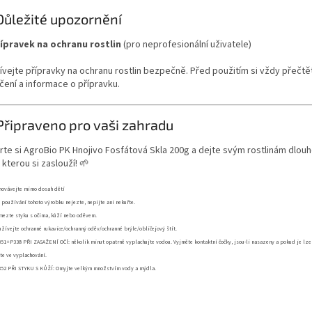
Důležité upozornění
ípravek na ochranu rostlin
(pro neprofesionální uživatele)
ívejte přípravky na ochranu rostlin bezpečně. Před použitím si vždy přečtě
čení a informace o přípravku.
Připraveno pro vaši zahradu
rte si AgroBio PK Hnojivo Fosfátová Skla 200g a dejte svým rostlinám dlo
 kterou si zaslouží! 🌱
hovávejte mimo dosah dětí
 používání tohoto výrobku nejezte, nepijte ani nekuřte.
mezte styku s očima, kůží nebo oděvem.
žívejte ochranné rukavice/ochranný oděv/ochranné brýle/obličejový štít.
1+P338 PŘI ZASAŽENÍ OČÍ: několik minut opatrně vyplachujte vodou. Vyjměte kontaktní čočky, jsou-li nasazeny a pokud je lze
te ve vyplachování.
52 PŘI STYKU S KŮŽÍ: Omyjte velkým množstvím vody a mýdla.