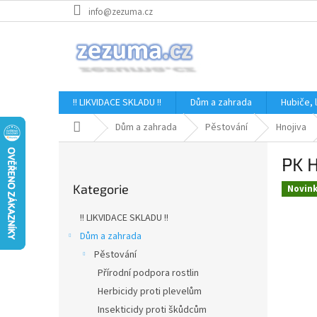
Přejít
info@zezuma.cz
na
obsah
!! LIKVIDACE SKLADU !!
Dům a zahrada
Hubiče,
Domů
Dům a zahrada
Pěstování
Hnojiva
P
PK 
o
Přeskočit
s
Kategorie
kategorie
Novin
t
r
!! LIKVIDACE SKLADU !!
a
Dům a zahrada
n
Pěstování
n
í
Přírodní podpora rostlin
p
Herbicidy proti plevelům
a
Insekticidy proti škůdcům