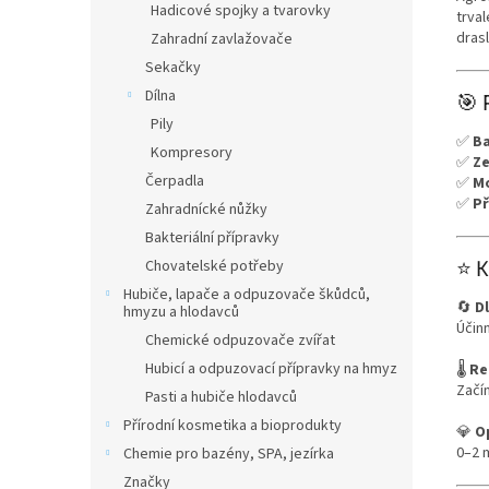
Hadicové spojky a tvarovky
trva
dras
Zahradní zavlažovače
Sekačky
Dílna
🎯 
Pily
✅
Ba
Kompresory
✅
Ze
Čerpadla
✅
Mo
✅
Př
Zahradnícké nůžky
Bakteriální přípravky
⭐ K
Chovatelské potřeby
Hubiče, lapače a odpuzovače škůdců,
🔄
D
hmyzu a hlodavců
Účin
Chemické odpuzovače zvířat
Hubicí a odpuzovací přípravky na hmyz
🌡️
Re
Začí
Pasti a hubiče hlodavců
Přírodní kosmetika a bioprodukty
💎
O
0–2 
Chemie pro bazény, SPA, jezírka
Značky