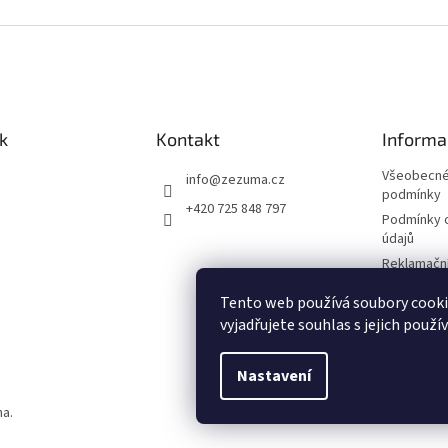
k
Kontakt
Informa
Všeobecné
info
@
zezuma.cz
podmínky
+420 725 848 797
Podmínky 
údajů
Reklamační
Formulář p
Tento web používá soubory cook
kupní smlo
vyjadřujete souhlas s jejich použí
Napište n
Nastavení
na.