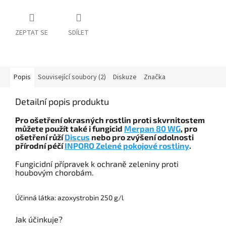
ZEPTAT SE
SDÍLET
Popis
Související soubory (2)
Diskuze
Značka
Detailní popis produktu
Pro ošetření okrasných rostlin proti skvrnitostem
můžete použít také i fungicid
Merpan 80 WG
, pro
ošetření růží
Discus
nebo pro zvýšení odolnosti
přírodní péčí
INPORO Zelené pokojové rostliny
.
Fungicidní přípravek k ochraně zeleniny proti
houbovým chorobám.
Účinná látka: azoxystrobin 250 g/l
Jak účinkuje?