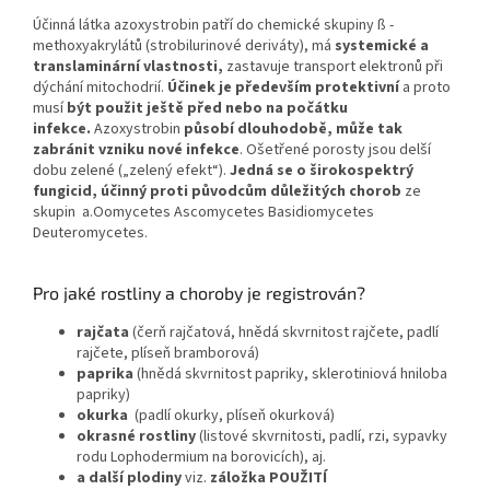
Účinná látka azoxystrobin patří do chemické skupiny ß -
methoxyakrylátů (strobilurinové deriváty), má
systemické a
translaminární vlastnosti,
zastavuje transport elektronů při
dýchání mitochodrií.
Účinek je především protektivní
a proto
musí
být použit ještě před nebo na počátku
infekce.
Azoxystrobin
působí dlouhodobě, může tak
zabránit vzniku nové infekce
. Ošetřené porosty jsou delší
dobu zelené („zelený efekt“).
Jedná se o širokospektrý
fungicid, účinný proti původcům důležitých chorob
ze
skupin a.Oomycetes Ascomycetes Basidiomycetes
Deuteromycetes.
Pro jaké rostliny a choroby je registrován?
rajčata
(čerň rajčatová, hnědá skvrnitost rajčete, padlí
rajčete, plíseň bramborová)
paprika
(hnědá skvrnitost papriky, sklerotiniová hniloba
papriky)
okurka
(padlí okurky, plíseň okurková)
okrasné rostliny
(listové skvrnitosti, padlí, rzi, sypavky
rodu Lophodermium na borovicích), aj.
a další plodiny
viz.
záložka POUŽITÍ