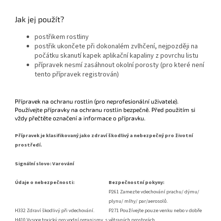
Jak jej použít?
postřikem rostliny
postřik ukončete při dokonalém zvlhčení, nejpozději na
počátku skanutí kapek aplikační kapaliny z povrchu listu
přípravek nesmí zasáhnout okolní porosty (pro které není
tento přípravek registrován)
Přípravek na ochranu rostlin (pro neprofesionální uživatele).
Používejte přípravky na ochranu rostlin bezpečně. Před použitím si
vždy přečtěte označení a informace o přípravku.
Přípravek je klasifikovaný jako zdraví škodlivý a nebezpečný pro životní
prostředí.
Signální slovo: Varování
Údaje o nebezpečnosti:
Bezpečnostní pokyny:
P261 Zamezte vdechování prachu/ dýmu/
plynu/ mlhy/ par/
aerosolů.
H332 Zdraví škodlivý při vdechování.
P271 Používejte pouze venku nebo v dobře
H410 Vysoce toxický pro vodní organismy, s
větraných
prostorách.