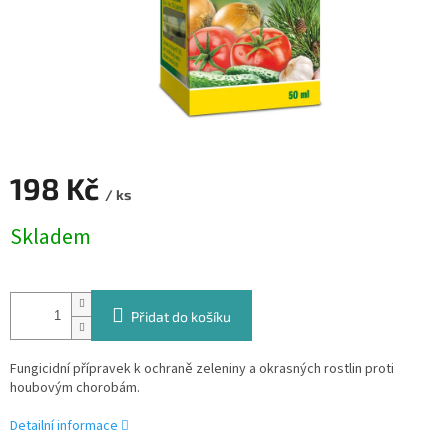
198 Kč
/ ks
Měrná
Skladem
cena:
Přidat do košíku
Fungicidní přípravek k ochraně zeleniny a okrasných rostlin proti
houbovým chorobám.
Detailní informace