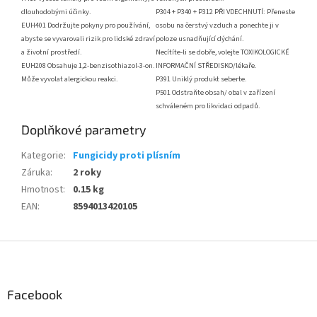
dlouhodobými
účinky.
P304 + P340 + P312 PŘI VDECHNUTÍ: Přeneste
EUH401 Dodržujte pokyny pro používání,
osobu na
čerstvý vzduch a ponechte ji v
abyste se vyvarovali rizik pro lidské zdraví
poloze usnadňující dýchání.
a životní prostředí.
Necítíte-li se dobře, volejte TOXIKOLOGICKÉ
EUH208 Obsahuje 1,2-benzisothiazol-3-on.
INFORMAČNÍ
STŘEDISKO/lékaře.
Může vyvolat alergickou reakci.
P391 Uniklý produkt seberte.
P501 Odstraňte obsah/ obal v zařízení
schváleném pro
likvidaci odpadů.
Doplňkové parametry
Kategorie
:
Fungicidy proti plísním
Záruka
:
2 roky
Hmotnost
:
0.15 kg
EAN
:
8594013420105
Z
á
p
a
Facebook
t