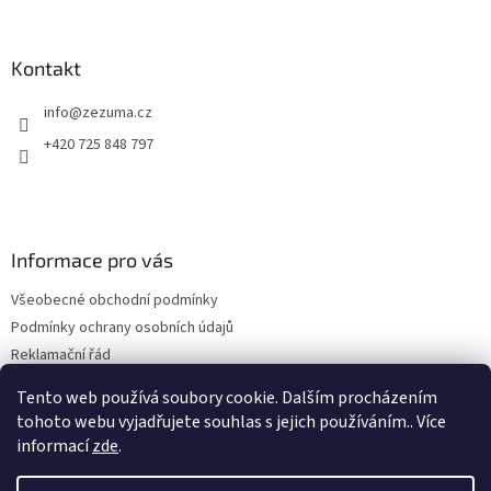
í
Kontakt
info
@
zezuma.cz
+420 725 848 797
Informace pro vás
Všeobecné obchodní podmínky
Podmínky ochrany osobních údajů
Reklamační řád
Formulář pro odstoupení od kupní smlouvy
Tento web používá soubory cookie. Dalším procházením
Napište nám
tohoto webu vyjadřujete souhlas s jejich používáním.. Více
informací
zde
.