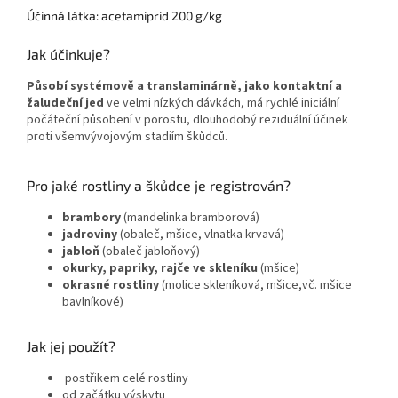
Účinná látka: acetamiprid 200 g/kg
Jak účinkuje?
Působí systémově a translaminárně, jako kontaktní a
žaludeční jed
ve velmi nízkých dávkách, má rychlé iniciální
počáteční působení v porostu, dlouhodobý reziduální účinek
proti všemvývojovým stadiím škůdců.
Pro jaké rostliny a škůdce je registrován?
brambory
(mandelinka bramborová)
jadroviny
(obaleč, mšice, vlnatka krvavá)
jabloň
(obaleč jabloňový)
okurky, papriky, rajče ve skleníku
(mšice)
okrasné rostliny
(molice skleníková, mšice,vč. mšice
bavlníkové)
Jak jej použít?
postřikem celé rostliny
od začátku výskytu