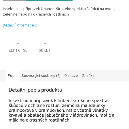
Insekticidní přípravek k hubení širokého spektra škůdců na ovoci,
zelenině nebo na okrasných rostlinách.
Detailní informace
ZEPTAT SE
SDÍLET
Popis
Související soubory (2)
Diskuze
Značka
Detailní popis produktu
Insekticidní přípravek k hubení širokého spektra
škůdců v ochraně rostlin, zejména mandelinky
bramborové v bramborách, mšic včetně vlnatky
krvavé a obaleče jablečného v jádrovinách, molic a
mšic na okrasných rostlinách.