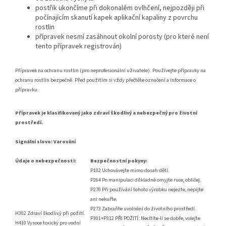
postřik ukončíme při dokonalém ovlhčení, nejpozději při
počínajícím skanutí kapek aplikační kapaliny z povrchu
rostlin
přípravek nesmí zasáhnout okolní porosty (pro které není
tento přípravek registrován)
Přípravek na ochranu rostlin (pro neprofesionální uživatele). Používejte přípravky na
ochranu rostlin bezpečně. Před použitím si vždy přečtěte označení a informace o
přípravku.
Přípravek je klasifikovaný jako zdraví škodlivý a nebezpečný pro životní
prostředí.
Signální slovo: Varování
Údaje o nebezpečnosti:
Bezpečnostní pokyny:
P102 Uchovávejte mimo dosah dětí.
P264 Po manipulaci důkladně omyjte ruce, obličej.
P270 Při používání tohoto výrobku nejezte, nepijte
ani nekuřte.
P273 Zabraňte uvolnění do životního prostředí.
H302 Zdraví škodlivý při požití.
P301+P312 PŘI POŽITÍ: Necítíte-li se dobře, volejte
H410 Vysoce toxický pro vodní