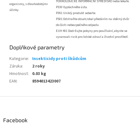
TOXIKOLOGICKÉ INFORMAČNÍ STŘEDISKO nebo lékaře.
organismy, s dlouhodobými
P330 Vypláchněte ústa.
účinky.
P391 Uniklý produkt seberte.
P501 Odstraňte obsah/obal předáním na sběrný dvůr
do části nebezpečného odpadu.
EUH 401 Dodržujte pokyny pro používání, abyste se
vyvarovali rizik pro lidské zdraví a životní prostředí.
Doplňkové parametry
Kategorie
:
Insekticidy proti škůdcům
Záruka
:
2 roky
Hmotnost
:
0.03 kg
EAN
:
8594013423007
Z
á
p
a
Facebook
t
í