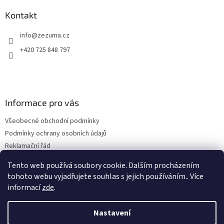
Kontakt
info
@
zezuma.cz
+420 725 848 797
Informace pro vás
Všeobecné obchodní podmínky
Podmínky ochrany osobních údajů
Reklamační řád
Formulář pro odstoupení od kupní smlouvy
Tento web používá soubory cookie. Dalším procházením
Napište nám
tohoto webu vyjadřujete souhlas s jejich používáním.. Více
informací
zde
.
Nastavení
Vytvořil Shoptet