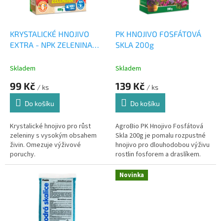
p
r
o
d
KRYSTALICKÉ HNOJIVO
PK HNOJIVO FOSFÁTOVÁ
u
EXTRA - NPK ZELENINA
SKLA 200g
k
400g
t
Skladem
Skladem
ů
99 Kč
139 Kč
/ ks
/ ks
Do košíku
Do košíku
Krystalické hnojivo pro růst
AgroBio PK Hnojivo Fosfátová
zeleniny s vysokým obsahem
Skla 200g je pomalu rozpustné
živin. Omezuje výživové
hnojivo pro dlouhodobou výživu
poruchy.
rostlin fosforem a draslíkem.
Vhodné pro trvalky, mobilní
zeleň a zelené střechy.
Novinka