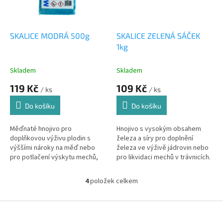
SKALICE MODRÁ 500g
SKALICE ZELENÁ SÁČEK
1kg
Skladem
Skladem
119 Kč
109 Kč
/ ks
/ ks
Do košíku
Do košíku
Měďnaté hnojivo pro
Hnojivo s vysokým obsahem
doplňkovou výživu plodin s
železa a síry pro doplnění
výššími nároky na měď nebo
železa ve výživě jádrovin nebo
pro potlačení výskytu mechů,
pro likvidaci mechů v trávnicích.
lišejníků nebo chorob rostlin.
4
položek celkem
O
v
l
Z
á
á