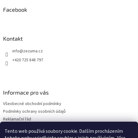
d
p
a
a
Facebook
c
t
í
í
p
r
v
Kontakt
k
y
info
@
zezuma.cz
v
ý
+420 725 848 797
p
i
s
u
Informace pro vás
Všeobecné obchodní podmínky
Podmínky ochrany osobních údajů
Reklamační řád
Formulář pro odstoupení od kupní smlouvy
Tento web používá soubory cookie. Dalším procházením
Napište nám