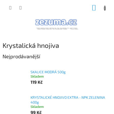
Přejít
NÁKUP
na
obsah
KOŠÍK
Krystalická hnojiva
Nejprodávanější
SKALICE MODRÁ 500g
Skladem
119 Kč
KRYSTALICKÉ HNOJIVO EXTRA - NPK ZELENINA
400g
Skladem
99 Kč