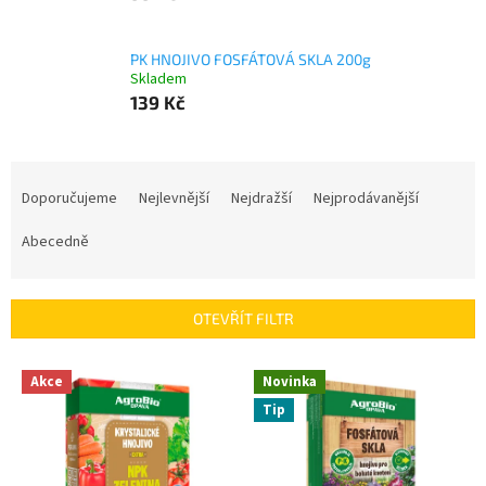
PK HNOJIVO FOSFÁTOVÁ SKLA 200g
Skladem
139 Kč
Ř
a
Doporučujeme
Nejlevnější
Nejdražší
Nejprodávanější
z
e
Abecedně
n
í
p
OTEVŘÍT FILTR
r
o
V
Akce
Novinka
d
ý
u
Tip
p
k
i
t
s
ů