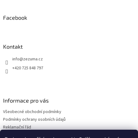
á
p
a
Facebook
t
í
Kontakt
info
@
zezuma.cz
+420 725 848 797
Informace pro vás
Všeobecné obchodní podmínky
Podmínky ochrany osobních údajů
Reklamační řád
Formulář pro odstoupení od kupní smlouvy