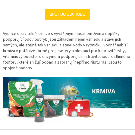
ZPĚT DO OBCHODU
Vysoce stravitelné krmivo s vyváženým obsahem živin a doplňky
podporující odolnost ryb jsou základem nejen vzhledu a stavu jich
samých, ale stejně tak vzhledu a stavu vody v rybníčku. Vodnář nabízí
krmiva v potápivé formě pro jesetery a plovoucí pro kaprovité ryby,
vitaminový booster s enzymem podporujícím stravitelnost rostlinného
fosforu, které snižují odpad a zabraňují nepřímo růstu řas. Jsou to
spojené nádoby.
Z