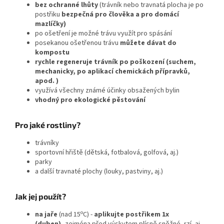
bez ochranné lhůty
(trávník nebo travnatá plocha je po
postřiku
bezpečná pro člověka a pro domácí
mazlíčky)
po ošetření je možné trávu využít pro spásání
posekanou ošetřenou trávu
můžete dávat do
kompostu
rychle regeneruje trávník po poškození (suchem,
mechanicky, po aplikací chemickách přípravků,
apod. )
využívá všechny známé účinky obsažených bylin
vhodný pro ekologické pěstování
Pro jaké rostliny?
trávníky
sportovní hřiště (dětská, fotbalová, golfová, aj.)
parky
a další travnaté plochy (louky, pastviny, aj.)
Jak jej použít?
o
na jaře
(nad 15
C) -
aplikujte postřikem 1x