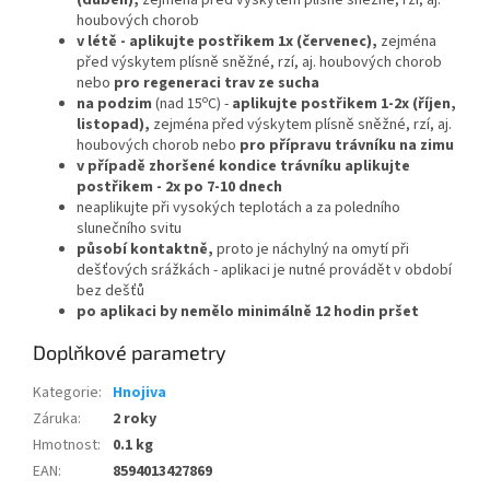
(duben),
zejména před výskytem plísně sněžné, rzí, aj.
houbových chorob
v létě -
aplikujte postřikem 1x (červenec),
zejména
před výskytem plísně sněžné, rzí, aj. houbových chorob
nebo
pro regeneraci trav ze sucha
o
na podzim
(nad 15
C) -
aplikujte postřikem 1-2x (říjen,
listopad),
zejména před výskytem plísně sněžné, rzí, aj.
houbových chorob nebo
pro přípravu trávníku na zimu
v případě zhoršené kondice trávníku aplikujte
postřikem - 2x po 7-10 dnech
neaplikujte při vysokých teplotách a za poledního
slunečního svitu
působí kontaktně,
proto je náchylný na omytí při
dešťových srážkách - aplikaci je nutné provádět v období
bez dešťů
po aplikaci by nemělo minimálně 12 hodin pršet
Doplňkové parametry
Kategorie
:
Hnojiva
Záruka
:
2 roky
Hmotnost
:
0.1 kg
EAN
:
8594013427869