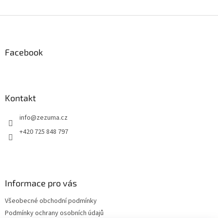
Z
á
p
a
Facebook
t
í
Kontakt
info
@
zezuma.cz
+420 725 848 797
Informace pro vás
Všeobecné obchodní podmínky
Podmínky ochrany osobních údajů