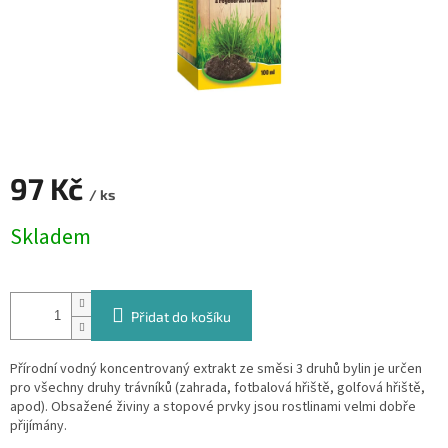
97 Kč
/ ks
Měrná
Skladem
cena:
Přidat do košíku
Přírodní vodný koncentrovaný extrakt ze směsi 3 druhů bylin je určen
pro všechny druhy trávníků (zahrada, fotbalová hřiště, golfová hřiště,
apod). Obsažené živiny a stopové prvky jsou rostlinami velmi dobře
přijímány.