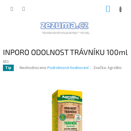
Přejít
NÁKUP
na
obsah
KOŠÍK
INPORO ODOLNOST TRÁVNÍKU 100ml
651
Průměrné
Neohodnoceno
Podrobnosti hodnocení
Značka:
AgroBio
Tip
hodnocení
produktu
je
0,0
z
5
hvězdiček.