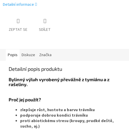
Detailní informace
ZEPTAT SE
SDÍLET
Popis
Diskuze
Značka
Detailní popis produktu
Bylinný výluh vyrobený převážně
z tymiánu a z
rašeliny.
Proč jej použít?
zlepšuje růst, hustotu a barvu trávníku
podporuje dobrou kondici trávníku
proti abiotickému stresu (kroupy, prudké deště,
sucho, aj.)