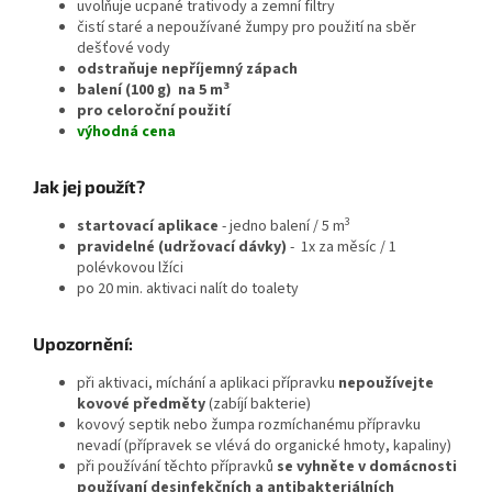
uvolňuje ucpané trativody a zemní filtry
čistí staré a nepoužívané žumpy pro použití na sběr
dešťové vody
odstraňuje nepříjemný zápach
3
balení (100 g) na 5 m
pro celoroční použití
výhodná cena
Jak jej použít?
3
startovací aplikace
- jedno balení / 5 m
pravidelné (udržovací dávky)
- 1x za měsíc / 1
polévkovou lžíci
po 20 min. aktivaci nalít do toalety
Upozornění:
při aktivaci, míchání a aplikaci přípravku
nepoužívejte
kovové předměty
(zabíjí bakterie)
kovový septik nebo žumpa rozmíchanému přípravku
nevadí (přípravek se vlévá do organické hmoty, kapaliny)
při používání těchto přípravků
se vyhněte v domácnosti
používaní desinfekčních a antibakteriálních