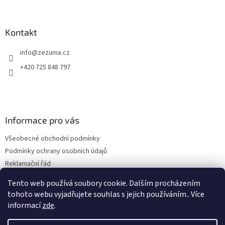
í
Kontakt
info
@
zezuma.cz
+420 725 848 797
Informace pro vás
Všeobecné obchodní podmínky
Podmínky ochrany osobních údajů
Reklamační řád
Formulář pro odstoupení od kupní smlouvy
Tento web používá soubory cookie. Dalším procházením
Napište nám
tohoto webu vyjadřujete souhlas s jejich používáním.. Více
informací
zde
.