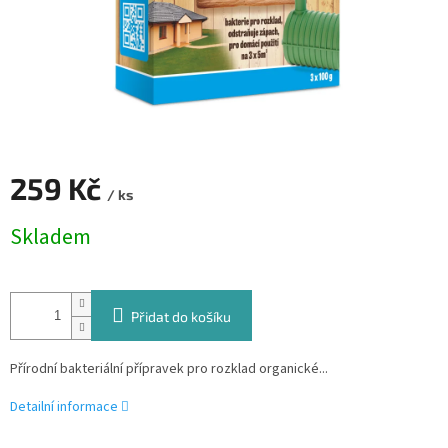
259 Kč
/ ks
Měrná
Skladem
cena:
Přidat do košíku
Přírodní bakteriální přípravek pro rozklad organické...
Detailní informace