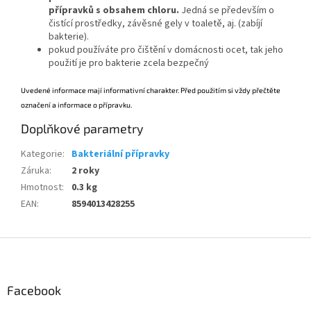
přípravků s obsahem chloru.
Jedná se především o
čistící prostředky, závěsné gely v toaletě, aj. (zabíjí
bakterie).
pokud používáte pro čištění v domácnosti ocet, tak jeho
použití je pro bakterie zcela bezpečný
Uvedené informace mají informativní charakter. Před použitím si vždy přečtěte
označení a informace o přípravku.
Doplňkové parametry
Kategorie
:
Bakteriální přípravky
Záruka
:
2 roky
Hmotnost
:
0.3 kg
EAN
:
8594013428255
Z
á
p
a
Facebook
t