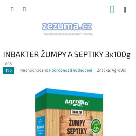
Přejít
NÁKUP
na
obsah
KOŠÍK
INBAKTER ŽUMPY A SEPTIKY 3x100g
1896
Průměrné
Neohodnoceno
Podrobnosti hodnocení
Značka:
AgroBio
Tip
hodnocení
produktu
je
0,0
z
5
hvězdiček.