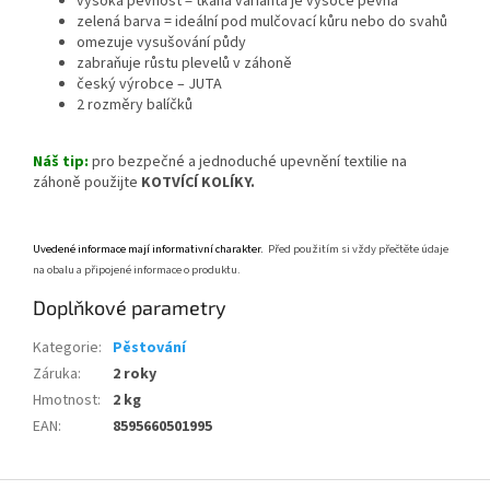
vysoká pevnost = tkaná varianta je vysoce pevná
zelená barva = ideální pod mulčovací kůru nebo do svahů
omezuje vysušování půdy
zabraňuje růstu plevelů v záhoně
český výrobce – JUTA
2 rozměry balíčků
Náš tip:
pro bezpečné a jednoduché upevnění textilie na
záhoně použijte
KOTVÍCÍ KOLÍKY.
Uvedené informace mají informativní charakter.
Před použitím si vždy přečtěte údaje
na obalu a připojené informace o produktu.
Doplňkové parametry
Kategorie
:
Pěstování
Záruka
:
2 roky
Hmotnost
:
2 kg
EAN
:
8595660501995