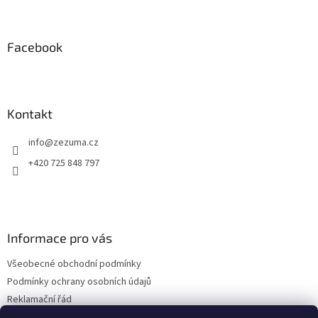
Z
á
p
a
Facebook
t
í
Kontakt
info
@
zezuma.cz
+420 725 848 797
Informace pro vás
Všeobecné obchodní podmínky
Podmínky ochrany osobních údajů
Reklamační řád
Formulář pro odstoupení od kupní smlouvy