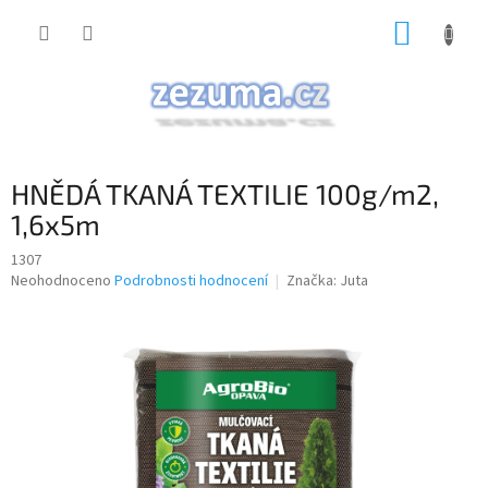
Přejít
NÁKUP
na
obsah
KOŠÍK
HNĚDÁ TKANÁ TEXTILIE 100g/m2,
1,6x5m
1307
Průměrné
Neohodnoceno
Podrobnosti hodnocení
Značka:
Juta
hodnocení
produktu
je
0,0
z
5
hvězdiček.