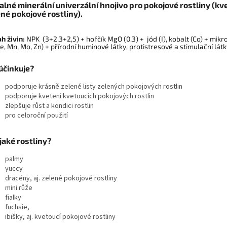
lné minerální univerzální hnojivo pro pokojové rostliny (kve
né pokojové rostliny).
h živin:
NPK (3+2,3+2,5) + hořčík MgO (0,3) + jód (I), kobalt (Co) + mikr
Fe, Mn, Mo, Zn) + přírodní huminové látky, protistresové a stimulační lát
účinkuje?
podporuje krásně zelené listy zelených pokojových rostlin
podporuje kvetení kvetoucích pokojových rostlin
zlepšuje růst a kondici rostlin
pro celoroční použití
jaké rostliny?
palmy
yuccy
dracény, aj. zelené pokojové rostliny
mini růže
fialky
fuchsie,
ibišky, aj. kvetoucí pokojové rostliny