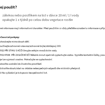
jej použít?
zálivkou nebo postřikem na list v dávce 20 ml / 1 l vody
opakujte 1 x týdně po celou dobu vegetace rostlin
né informace mají informativní charakter. Před použitím si vždy přečtěte označení a informace o příp
čnostní pokyny:
chovávejte mimo dosah dětí.
oužívejte ochranné rukavice/ochranné brýle/obličejový štít.
352 PŘI STYKU S KŮŽI Omyjte velkým množstvím vody.
351+P338: PŘI ZASAŽENÍ OČÍ Několik minut opatrně vyplachujte vodou. Vyjměte kontaktní čočky, jsou
je lze vyjmout snadno. Pokračujte ve vyplachování.
abraňte uvolnění do životního prostředí.
dstraňte obsah/obal na skládce nebezpečných odpadů dle místních předpisů.
0 Na vyžádání je k dspozici bezpečnostní list.