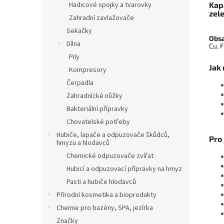
Kapa
Hadicové spojky a tvarovky
zele
Zahradní zavlažovače
Sekačky
Obsa
Dílna
Cu, 
Pily
Jak 
Kompresory
Čerpadla
Zahradnícké nůžky
Bakteriální přípravky
Chovatelské potřeby
Hubiče, lapače a odpuzovače škůdců,
Pro 
hmyzu a hlodavců
Chemické odpuzovače zvířat
Hubicí a odpuzovací přípravky na hmyz
Pasti a hubiče hlodavců
Přírodní kosmetika a bioprodukty
Chemie pro bazény, SPA, jezírka
Značky