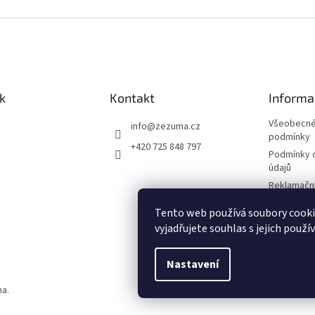
k
Kontakt
Informa
Všeobecné
info
@
zezuma.cz
podmínky
+420 725 848 797
Podmínky 
údajů
Reklamační
Formulář p
Tento web používá soubory cook
kupní smlo
vyjadřujete souhlas s jejich použí
Napište n
Nastavení
na.