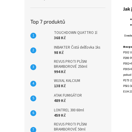
Jak 
Top 7 produktů
TOUCHDOWN QUATTRO 1l
Uvede
368 Kč
Bezpe
INBAKTER Čistá dešťovka 1ks
98 Kč
P102 U
P280 P
REVUS PROTI PLÍSNI
P302+P
BRAMBOROVÉ 250ml
P305+P
994 Kč
pokud 
WUXAL KALCIUM
P273 Z
138 Kč
P501 O
EUH 21
ATAK FUMIGÁTOR
489 Kč
LONTREL 300 60ml
459 Kč
REVUS PROTI PLÍSNI
BRAMBOROVÉ 50ml