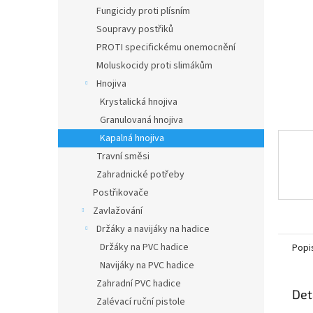
n
Fungicidy proti plísním
e
Soupravy postřiků
l
PROTI specifickému onemocnění
Moluskocidy proti slimákům
Hnojiva
Krystalická hnojiva
Granulovaná hnojiva
Kapalná hnojiva
Travní směsi
Zahradnické potřeby
Postřikovače
Zavlažování
Držáky a navijáky na hadice
Držáky na PVC hadice
Popi
Navijáky na PVC hadice
Zahradní PVC hadice
Det
Zalévací ruční pistole