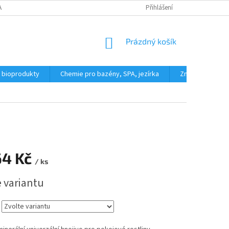
AJŮ
REKLAMAČNÍ ŘÁD
FORMULÁŘ PRO ODSTOUPENÍ OD KUPNÍ SML
Přihlášení
NÁKUPNÍ
Prázdný košík
KOŠÍK
a bioprodukty
Chemie pro bazény, SPA, jezírka
Značky
64 Kč
/ ks
e variantu