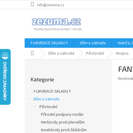
Přejít
info@zezuma.cz
na
obsah
!! LIKVIDACE SKLADU !!
Dům a zahrada
Hubiče,
Domů
Dům a zahrada
Pěstování
Hnojiva
P
FAN
o
Přeskočit
s
Průměr
Neohod
Kategorie
kategorie
t
hodnoce
r
produkt
!! LIKVIDACE SKLADU !!
a
je
Dům a zahrada
0,0
n
z
Pěstování
n
5
í
Přírodní podpora rostlin
hvězdič
p
Herbicidy proti plevelům
a
Insekticidy proti škůdcům