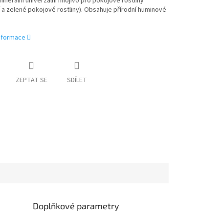
inerální univerzální hnojivo pro pokojové rostliny
 a zelené pokojové rostliny). Obsahuje přírodní huminové
informace
ZEPTAT SE
SDÍLET
Doplňkové parametry