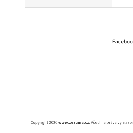
Z
á
p
a
t
Faceboo
í
Copyright 2026
www.zezuma.cz
. Všechna práva vyhraze