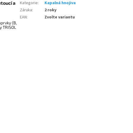
toucí a
Kategorie
:
Kapalná hnojiva
Záruka
:
2 roky
EAN
:
Zvolte variantu
oprvky (B,
ky TRISOL