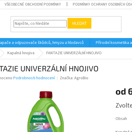
VŠEOBECNÉ OBCHODNÍ PODMÍNKY
PODMÍNKY OCHRANY OSOBNÍCH ÚD
HLEDAT
 lapače a odpuzovače škůdců, hmyzu a hlodavců
Přírodní kosmetika 
Kapalná hnojiva
FANTAZIE UNIVERZÁLNÍ HNOJIVO
TAZIE UNIVERZÁLNÍ HNOJIVO
né
noceno
Podrobnosti hodnocení
Značka:
AgroBio
ní
od
u
Měrná
Zvolt
cena:
ek.
Obsah