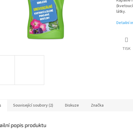
Kapalné m
(kvetoucí
látky.
Detailní 
TISK
s
Související soubory (2)
Diskuze
Značka
ailní popis produktu