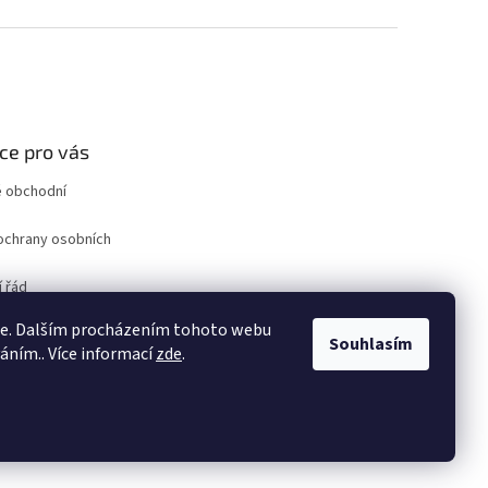
ce pro vás
 obchodní
ochrany osobních
 řád
ro odstoupení od
ie. Dalším procházením tohoto webu
uvy
Souhlasím
váním.. Více informací
zde
.
ám
Vytvořil Shoptet