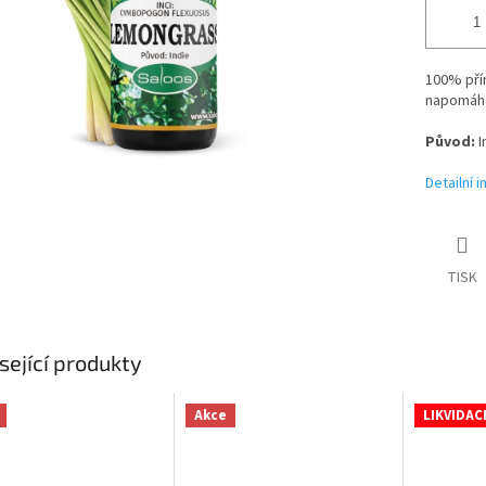
100% přír
napomáhá 
Původ:
I
Detailní 
TISK
sející produkty
Akce
LIKVIDAC