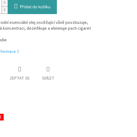
Přidat do košíku
odní esenciální olej osvěžující vůně povzbuzuje,
koncentraci, dezinfikuje a eliminuje pach cigaret
ndie
informace
ZEPTAT SE
SDÍLET
E