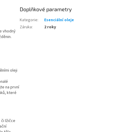
Doplňkové parametry
Kategorie
:
Esenciální oleje
Záruka
:
2 roky
je vhodný
žděnin.
ními oleji
onalé
jte na první
nků, které
či lžičce
ační