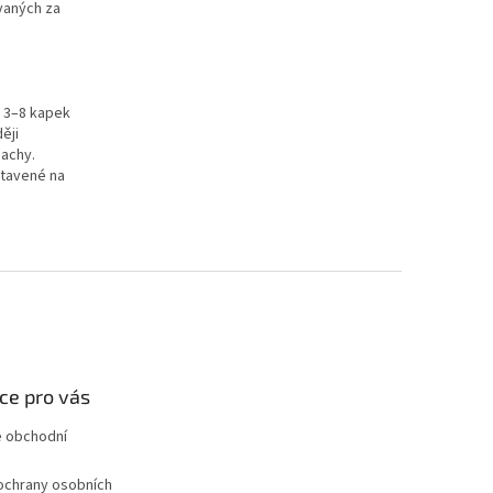
ovaných za
y 3–8 kapek
ěji
pachy.
stavené na
ce pro vás
 obchodní
ochrany osobních