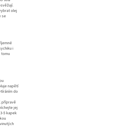
do těla
svěžují.
vybrat olej
e se
říjemné
ychiku i
y tomu
kou
luje napětí
vtíráním do
K přípravě
íchejte jej
 3-5 kapek
okou
vinutých