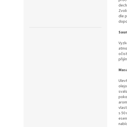
proce
deche
Zvoli
dle 
dopo
Sau
Vyzk
atmo
očis
přijí
Mas
Ulevt
olej
svals
poko
aroma
vlast
s 50
esen
nabí