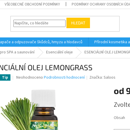
VŠEOBECNÉ OBCHODNÍ PODMÍNKY
PODMÍNKY OCHRANY OSOBNÍCH ÚD
HLEDAT
 lapače a odpuzovače škůdců, hmyzu a hlodavců
Přírodní kosmetika 
pro SPA a saunování
Esenciální oleje
ESENCIÁLNÍ OLEJ LEMONG
NCIÁLNÍ OLEJ LEMONGRASS
Průměrné
Neohodnoceno
Podrobnosti hodnocení
Značka:
Saloos
Tip
hodnocení
produktu
od
je
0,0
Měrná
Zvolt
z
cena:
5
hvězdiček.
Obsah