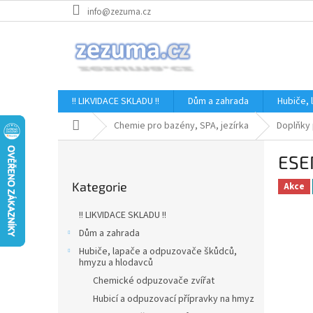
Přejít
info@zezuma.cz
na
obsah
!! LIKVIDACE SKLADU !!
Dům a zahrada
Hubiče,
Domů
Chemie pro bazény, SPA, jezírka
Doplňky 
P
ESE
o
Přeskočit
s
Kategorie
kategorie
Akce
t
r
!! LIKVIDACE SKLADU !!
a
Dům a zahrada
n
Hubiče, lapače a odpuzovače škůdců,
n
hmyzu a hlodavců
í
Chemické odpuzovače zvířat
p
Hubicí a odpuzovací přípravky na hmyz
a