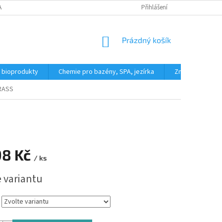
AJŮ
REKLAMAČNÍ ŘÁD
FORMULÁŘ PRO ODSTOUPENÍ OD KUPNÍ SML
Přihlášení
NÁKUPNÍ
Prázdný košík
KOŠÍK
a bioprodukty
Chemie pro bazény, SPA, jezírka
Značky
RASS
98 Kč
/ ks
e variantu