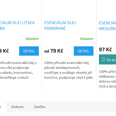
IÁLNÍ OLEJ LITSEA
ESENCIÁLNÍ OLEJ
ESENCIÁL
BA
POMERANČ
MEDUŇKA
10 ml
Skladem
Skladem
97 Kč
9 Kč
79 Kč
od
DETAIL
DETAIL
Do ko
řírodní esenciální olej s
100% přírodní esenciální olej
nou vůní podporuje
působí antidepresivně,
100% přírod
 náladu, koncentraci,
osvěžuje a uvolňuje vhodný při
oblíbenou 
a dezinfikuje vzduch
horečce, podporuje chuť k jídlu
dobrou nál
 Čína
Původ: Kalifornie
čistí a dez
Původ: Čín
s
Diskuze
Značka