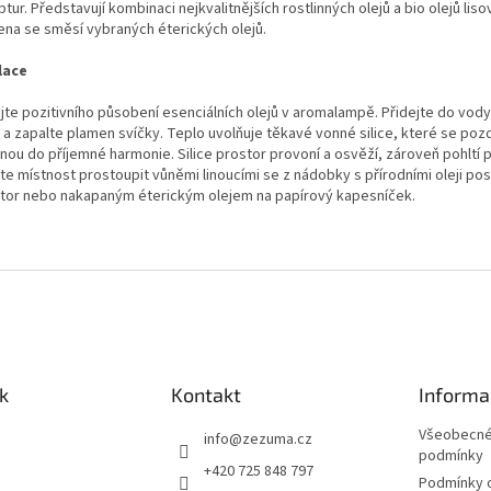
tur. Představují kombinaci nejkvalitnějších rostlinných olejů a bio olejů lis
ena se směsí vybraných éterických olejů.
lace
ijte pozitivního působení esenciálních olejů v aromalampě. Přidejte do vod
 a zapalte plamen svíčky. Teplo uvolňuje těkavé vonné silice, které se pozd
nou do příjemné harmonie. Silice prostor provoní a osvěží, zároveň pohltí 
te místnost prostoupit vůněmi linoucími se z nádobky s přírodními oleji po
átor nebo nakapaným éterickým olejem na papírový kapesníček.
k
Kontakt
Informa
Všeobecné
info
@
zezuma.cz
podmínky
+420 725 848 797
Podmínky 