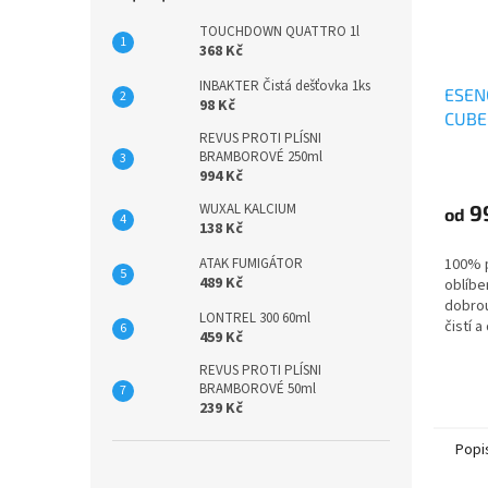
TOUCHDOWN QUATTRO 1l
368 Kč
INBAKTER Čistá dešťovka 1ks
ESENC
98 Kč
CUBE
REVUS PROTI PLÍSNI
BRAMBOROVÉ 250ml
994 Kč
WUXAL KALCIUM
9
od
138 Kč
ATAK FUMIGÁTOR
100% p
489 Kč
oblíbe
dobrou
LONTREL 300 60ml
čistí 
459 Kč
Původ:
REVUS PROTI PLÍSNI
BRAMBOROVÉ 50ml
239 Kč
Popi