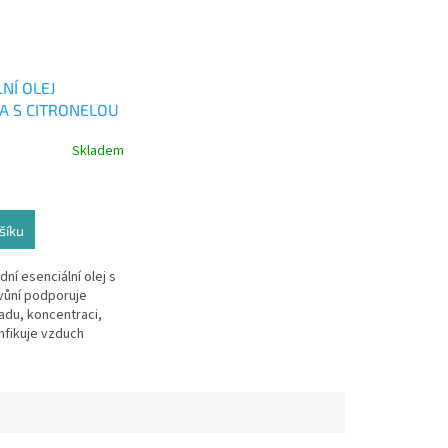
NÍ OLEJ
 S CITRONELOU
Skladem
šíku
ní esenciální olej s
vůní podporuje
adu, koncentraci,
infikuje vzduch
a