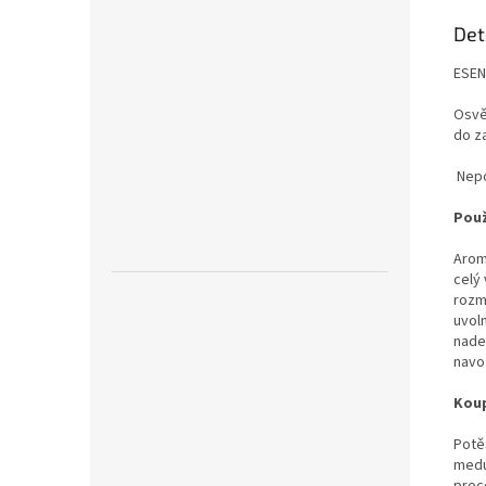
Det
ESEN
Osvě
do z
Nepo
Použ
Arom
celý 
rozm
uvoln
nadec
navoz
Kou
Potě
medu