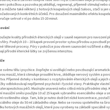
durou, která zároveň obejme vaše tělo i mysl. Esenciální oleje prostupují 
m i pokožkou a pozvolna jej uklidňují, regenerují, příjemně stimulují nebo o
t si můžete také některý z hotových koupelových olejů Saloos, stačí si jen 
požadovaných konkrétních účinků. Pro dosažení maximálního efektu koupel
ručuje setrvat v ní po dobu 15-20 minut.
nování
oušejte kvality přírodních éterických olejů v sauně nejenom pro navození p
sféry. Pouhých 10 – 20 kapek provoní prostor sytou přírodou a povzbudí ps
tné tělesné procesy. Póry v pokožce jsou vlivem saunování rozšířené a dík
mají přírodní éterické látky se zvýšenou intenzitou.
áže
e svému tělu i psychice. Dopřejte si uvolňující nebo povzbuzující aromatic
ovou masáž, která stimuluje proudění krve, zklidňuje nervový systém a povo
tva. Příjemné doteky v kombinaci s rozptylováním éterických olejů a jejich 
žky odblokovávají nepříjemné psychické i fyzické stavy. Praktikujte vlastní
terapeutickou péči. Masírujte unavená nebo citlivá místa přírodními oleji. 
ní masážní směsi použijte 10 až 25 kapek vybraného esenciálního oleje a sm
 ml rostlinného oleje. Tam, kde je nutno dodržet nízké koncentrace, postačí
ciálního oleje do 50 ml základního oleje. Nebo se rovnou spolehněte na šir
dku hotových masážních olejů, které jsou vyrobeny na základě speciálně vy