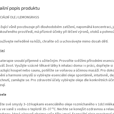
ailní popis produktu
CIÁLNÍ OLEJ LEMONGRASS
žující vůně povzbuzuje při dlouhodobém zatížení, napomáhá koncentraci, 
akouřeného prostředí, má příznivé účinky při léčení výronů, otoků a pohmo
užívejte neředěné na kůži, chraňte oči a uchovávejte mimo dosah dětí.
ití
aterapie snoubí příjemné s užitečným. Provoňte svěžími přírodními esenciál
váš život. Využijte vzácné těkavé látky k inhalaci doma i v práci, dopřejte si
azlující koupel nebo saunu, potěšte se voňavou a účinnou masáží. Pro dok
ění a harmonii smyslů si vybírejte esenciální oleje spontánně, intuitivně, de
hnutí, zamilujte se. Pro zdravotní účely vybírejte oleje dle konkrétních úči
ují.
pele
šte své smysly 3–10 kapkami esenciálního oleje rozmíchaného v 1dcl mléka 
 ve vaně s vodou o teplotě 35–37 °C. Nechte se konejšit ozdravnou a relax