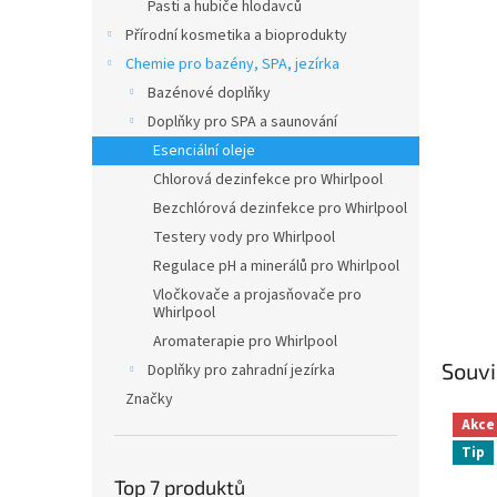
n
Pasti a hubiče hlodavců
e
Přírodní kosmetika a bioprodukty
l
Chemie pro bazény, SPA, jezírka
Bazénové doplňky
Doplňky pro SPA a saunování
Esenciální oleje
Chlorová dezinfekce pro Whirlpool
Bezchlórová dezinfekce pro Whirlpool
Testery vody pro Whirlpool
Regulace pH a minerálů pro Whirlpool
Vločkovače a projasňovače pro
Whirlpool
Aromaterapie pro Whirlpool
Souvi
Doplňky pro zahradní jezírka
Značky
Akce
Tip
Top 7 produktů