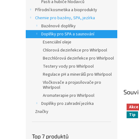
n
Pasti a hubiče hlodavců
e
Přírodní kosmetika a bioprodukty
l
Chemie pro bazény, SPA, jezírka
Bazénové doplňky
Doplňky pro SPA a saunování
Esenciální oleje
Chlorová dezinfekce pro Whirlpool
Bezchlórová dezinfekce pro Whirlpool
Testery vody pro Whirlpool
Regulace pH a minerálů pro Whirlpool
Vločkovače a projasňovače pro
Whirlpool
Souvi
Aromaterapie pro Whirlpool
Doplňky pro zahradní jezírka
Akce
Značky
Tip
Top 7 produktů