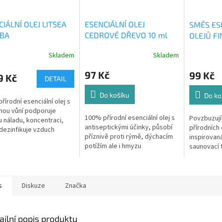
IÁLNÍ OLEJ LITSEA
ESENCIÁLNÍ OLEJ
SMĚS ES
BA
CEDROVÉ DŘEVO 10 ml
OLEJŮ FI
Skladem
Skladem
97 Kč
99 Kč
9 Kč
DETAIL
Do košíku
Do ko
řírodní esenciální olej s
nou vůní podporuje
100% přírodní esenciální olej s
Povzbuzuj
 náladu, koncentraci,
antiseptickými účinky, působí
přírodních 
a dezinfikuje vzduch
příznivě proti rýmě, dýchacím
inspirovaná
 Čína
potížím ale i hmyzu
saunovací t
Původ: Indie
eukalyptus 
energii, pro
s
Diskuze
Značka
ailní popis produktu