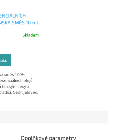
ENCIÁLNÍCH
NSKÁ SMĚS 10 ml
Skladem
šíku
ící směs 100%
esenciálních olejů
 finskými lesy a
radicí. Cedr, jalovec,
a citron dodávají
čišťují vzduch a...
Doplňkové parametry