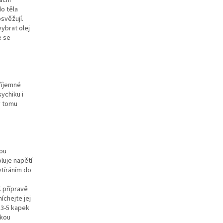
ační
do těla
svěžují.
vybrat olej
e se
říjemné
ychiku i
y tomu
kou
luje napětí
vtíráním do
K přípravě
íchejte jej
 3-5 kapek
okou