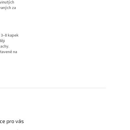
vinutých
ovaných za
y 3–8 kapek
ěji
pachy.
stavené na
ce pro vás