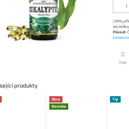
100% přír
dezinfiku
Původ:
Č
Detailní 
TISK
sející produkty
Akce
Tip
Novinka