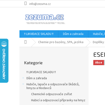
Přejít
info@zezuma.cz
na
obsah
!! LIKVIDACE SKLADU !!
Dům a zahrada
Hubiče,
Domů
Chemie pro bazény, SPA, jezírka
Doplňky 
P
ESE
o
Přeskočit
s
Kategorie
kategorie
Akce
t
r
!! LIKVIDACE SKLADU !!
a
Dům a zahrada
n
Hubiče, lapače a odpuzovače škůdců,
n
hmyzu a hlodavců
í
Chemické odpuzovače zvířat
p
Hubicí a odpuzovací přípravky na hmyz
a