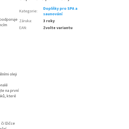
Doplňky pro SPA a
Kategorie
:
saunování
, podporuje
Záruka
:
3 roky
encím
EAN
:
Zvolte variantu
ními oleji
onalé
jte na první
nků, které
či lžičce