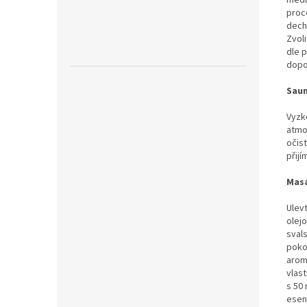
medu
proce
deche
Zvoli
dle 
dopo
Sau
Vyzk
atmo
očis
přijí
Mas
Ulevt
olej
svals
poko
aroma
vlast
s 50
esen