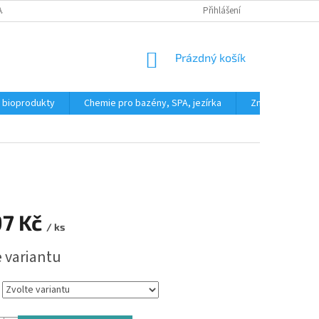
AJŮ
REKLAMAČNÍ ŘÁD
FORMULÁŘ PRO ODSTOUPENÍ OD KUPNÍ SML
Přihlášení
NÁKUPNÍ
Prázdný košík
KOŠÍK
a bioprodukty
Chemie pro bazény, SPA, jezírka
Značky
97 Kč
/ ks
e variantu