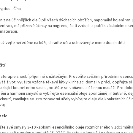
yptus - Čína
n z nejúčinnějších olejů při všech dýchacích obtížích, napomáhá hojení ran
ntraci, má příznivé účinky na migrénu, čistí vzduch a patří k základním es
omaterapii.
užívejte neředěné na kůži, chraňte oči a uchovávejte mimo dosah dětí.
ití
aterapie snoubí příjemné s užitečným. Provoňte svěžími přírodními esenciál
váš život. Využijte vzácné těkavé látky k inhalaci doma i v práci, dopřejte si
azlující koupel nebo saunu, potěšte se voňavou a účinnou masáží. Pro dok
ění a harmonii smyslů si vybírejte esenciální oleje spontánně, intuitivně, de
hnutí, zamilujte se. Pro zdravotní účely vybírejte oleje dle konkrétních úči
ují.
pele
šte své smysly 3–10 kapkami esenciálního oleje rozmíchaného v 1dcl mléka 