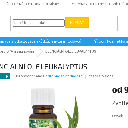
VŠEOBECNÉ OBCHODNÍ PODMÍNKY
PODMÍNKY OCHRANY OSOBNÍCH ÚD
HLEDAT
 lapače a odpuzovače škůdců, hmyzu a hlodavců
Přírodní kosmetika 
pro SPA a saunování
ESENCIÁLNÍ OLEJ EUKALYPTUS
NCIÁLNÍ OLEJ EUKALYPTUS
Průměrné
Neohodnoceno
Podrobnosti hodnocení
Značka:
Saloos
Tip
hodnocení
produktu
od
je
0,0
Měrná
Zvolt
z
cena:
5
hvězdiček.
Obsah