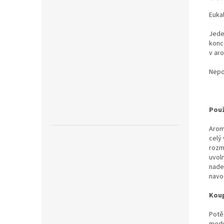
Eukal
Jede
konce
v ar
Nepo
Použ
Arom
celý 
rozm
uvoln
nadec
navoz
Kou
Potě