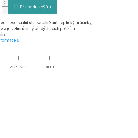
Přidat do košíku
odní esenciální olej se silně antiseptickými účinky,
je a je velmi účinný při dýchacích potížích
ína
informace
ZEPTAT SE
SDÍLET