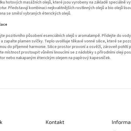
dku hotových masážních olejů, které jsou vyrobeny na základě speciálně vy
tur. Představují kombinaci nejkvalitnějších rostlinných olejů a bio olejů lis
ena se směsí vybraných éterických olejů.
lace
ijte pozitivního působení esenciálních olejů v aromalampě. Přidejte do vod
 a zapalte plamen svíčky. Teplo uvolňuje těkavé vonné silice, které se pozd
nou do příjemné harmonie. Silice prostor provoní a osvěží, zároveň pohltí 
te místnost prostoupit vůněmi linoucími se z nádobky s přírodními oleji po
átor nebo nakapaným éterickým olejem na papírový kapesníček.
k
Kontakt
Informa