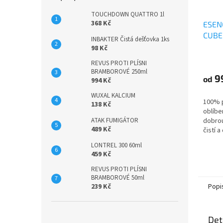
TOUCHDOWN QUATTRO 1l
368 Kč
ESENC
CUBE
INBAKTER Čistá dešťovka 1ks
98 Kč
REVUS PROTI PLÍSNI
BRAMBOROVÉ 250ml
9
od
994 Kč
WUXAL KALCIUM
100% p
138 Kč
oblíbe
ATAK FUMIGÁTOR
dobrou
489 Kč
čistí 
Původ:
LONTREL 300 60ml
459 Kč
REVUS PROTI PLÍSNI
BRAMBOROVÉ 50ml
239 Kč
Popi
Det