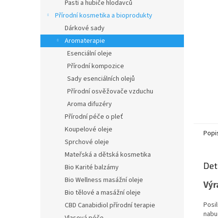
n
Pasti a hubiče hlodavců
e
Přírodní kosmetika a bioprodukty
l
Dárkové sady
Aromaterapie
Esenciální oleje
Přírodní kompozice
Sady esenciálních olejů
Přírodní osvěžovače vzduchu
Aroma difuzéry
Přírodní péče o pleť
Koupelové oleje
Popi
Sprchové oleje
Mateřská a dětská kosmetika
Det
Bio Karité balzámy
Bio Wellness masážní oleje
Výr
Bio tělové a masážní oleje
Posi
CBD Canabidiol přírodní terapie
nabu