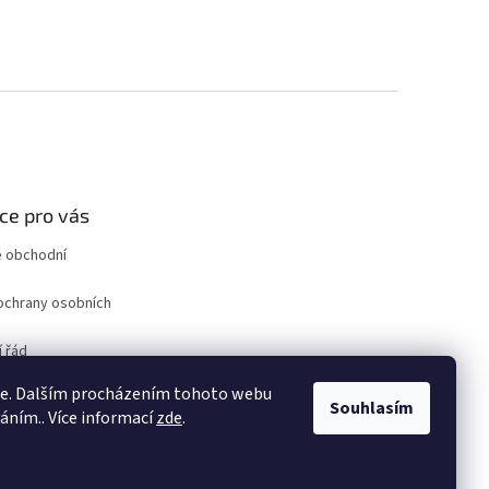
ce pro vás
 obchodní
ochrany osobních
 řád
ro odstoupení od
ie. Dalším procházením tohoto webu
uvy
Souhlasím
váním.. Více informací
zde
.
ám