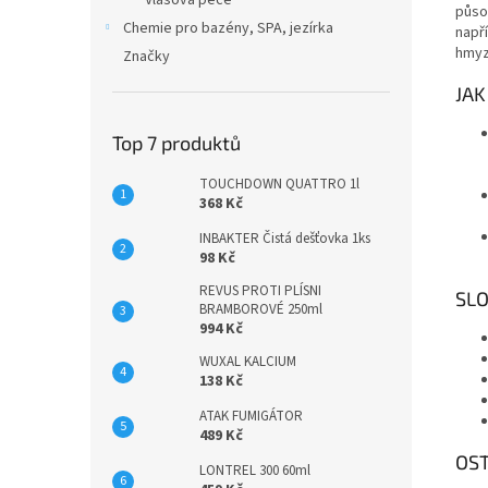
Vlasová péče
půso
Chemie pro bazény, SPA, jezírka
napří
hmyz
Značky
JAK
Top 7 produktů
TOUCHDOWN QUATTRO 1l
368 Kč
INBAKTER Čistá dešťovka 1ks
98 Kč
REVUS PROTI PLÍSNI
SLO
BRAMBOROVÉ 250ml
994 Kč
WUXAL KALCIUM
138 Kč
ATAK FUMIGÁTOR
489 Kč
OST
LONTREL 300 60ml