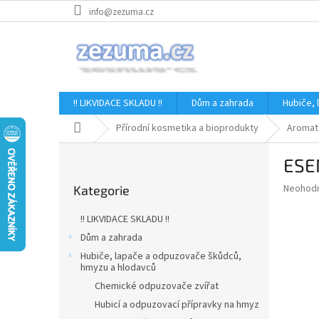
Přejít
info@zezuma.cz
na
obsah
!! LIKVIDACE SKLADU !!
Dům a zahrada
Hubiče,
Domů
Přírodní kosmetika a bioprodukty
Aromat
P
ESE
o
Přeskočit
s
Průměr
Neohod
Kategorie
kategorie
t
hodnoce
r
produkt
!! LIKVIDACE SKLADU !!
a
je
Dům a zahrada
0,0
n
z
Hubiče, lapače a odpuzovače škůdců,
n
hmyzu a hlodavců
5
í
hvězdič
Chemické odpuzovače zvířat
p
Hubicí a odpuzovací přípravky na hmyz
a