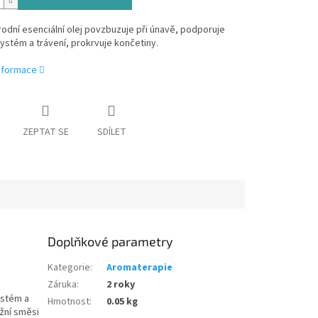
odní esenciální olej povzbuzuje při únavě, podporuje
systém a trávení, prokrvuje končetiny.
informace
ZEPTAT SE
SDÍLET
Doplňkové parametry
Kategorie
:
Aromaterapie
Záruka
:
2 roky
ystém a
Hmotnost
:
0.05 kg
žní směsi