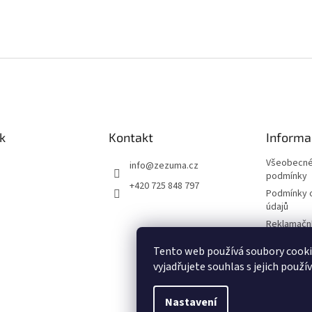
k
Kontakt
Informa
Všeobecné
info
@
zezuma.cz
podmínky
+420 725 848 797
Podmínky 
údajů
Reklamační
Formulář p
Tento web používá soubory cook
kupní smlo
vyjadřujete souhlas s jejich použí
Napište n
Nastavení