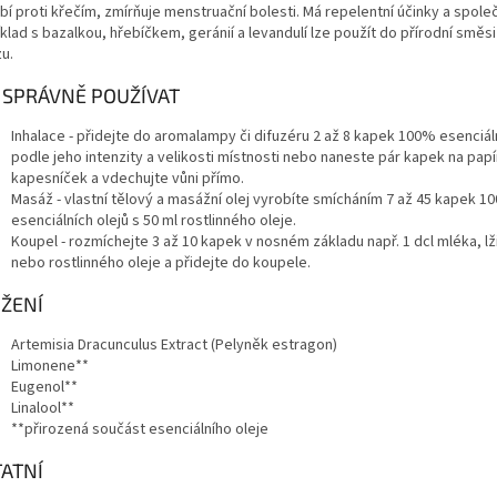
bí proti křečím, zmírňuje menstruační bolesti. Má repelentní účinky a spole
klad s bazalkou, hřebíčkem, geránií a levandulí lze použít do přírodní směsi
u.
 SPRÁVNĚ POUŽÍVAT
Inhalace - přidejte do aromalampy či difuzéru 2 až 8 kapek 100% esenciál
podle jeho intenzity a velikosti místnosti nebo naneste pár kapek na pap
kapesníček a vdechujte vůni přímo.
Masáž - vlastní tělový a masážní olej vyrobíte smícháním 7 až 45 kapek 1
esenciálních olejů s 50 ml rostlinného oleje.
Koupel - rozmíchejte 3 až 10 kapek v nosném základu např. 1 dcl mléka, 
nebo rostlinného oleje a přidejte do koupele.
ŽENÍ
Artemisia Dracunculus Extract (Pelyněk estragon)
Limonene**
Eugenol**
Linalool**
**přirozená součást esenciálního oleje
ATNÍ