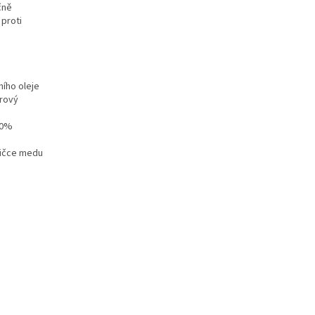
čně
 proti
ního oleje
írový
00%
lžičce medu