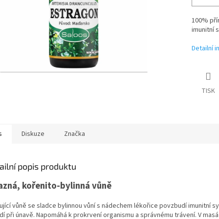
100% přír
imunitní 
Detailní 
TISK
s
Diskuze
Značka
ailní popis produktu
azná, kořenito-bylinná vůně
lující vůně se sladce bylinnou vůní s nádechem lékořice povzbudí imunitní s
dí při únavě. Napomáhá k prokrvení organismu a správnému trávení. V masá