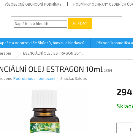
VŠEOBECNÉ OBCHODNÍ PODMÍNKY
PODMÍNKY OCHRANY OSOBNÍCH ÚD
HLEDAT
 lapače a odpuzovače škůdců, hmyzu a hlodavců
Přírodní kosmetika 
erapie
ESENCIÁLNÍ OLEJ ESTRAGON 10ml
NCIÁLNÍ OLEJ ESTRAGON 10ml
2364
né
noceno
Podrobnosti hodnocení
Značka:
Saloos
ní
294
u
Měrná
Skla
cena:
ek.