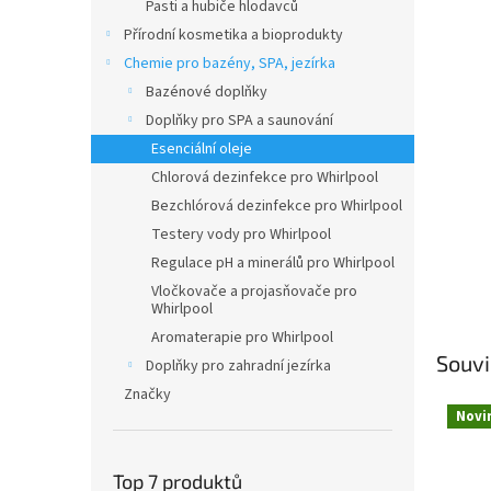
n
Pasti a hubiče hlodavců
e
Přírodní kosmetika a bioprodukty
l
Chemie pro bazény, SPA, jezírka
Bazénové doplňky
Doplňky pro SPA a saunování
Esenciální oleje
Chlorová dezinfekce pro Whirlpool
Bezchlórová dezinfekce pro Whirlpool
Testery vody pro Whirlpool
Regulace pH a minerálů pro Whirlpool
Vločkovače a projasňovače pro
Whirlpool
Aromaterapie pro Whirlpool
Souvi
Doplňky pro zahradní jezírka
Značky
Novi
Top 7 produktů