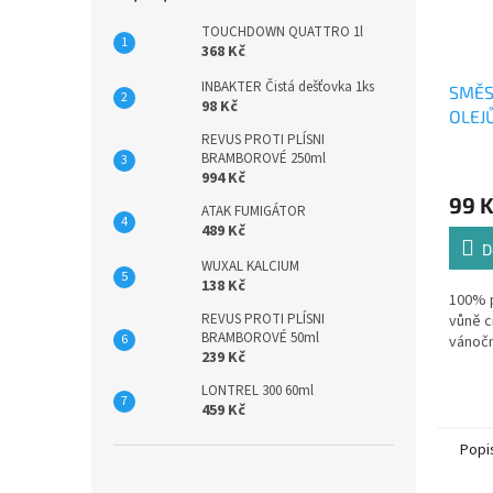
TOUCHDOWN QUATTRO 1l
368 Kč
INBAKTER Čistá dešťovka 1ks
SMĚS
98 Kč
OLEJ
REVUS PROTI PLÍSNI
10 ml
BRAMBOROVÉ 250ml
994 Kč
99 
ATAK FUMIGÁTOR
489 Kč
D
WUXAL KALCIUM
138 Kč
100% p
REVUS PROTI PLÍSNI
vůně ci
BRAMBOROVÉ 50ml
vánočn
239 Kč
LONTREL 300 60ml
459 Kč
Popi