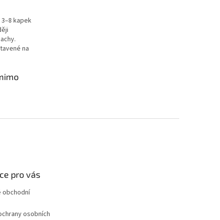
y 3–8 kapek
ěji
pachy.
stavené na
 mimo
ce pro vás
 obchodní
ochrany osobních