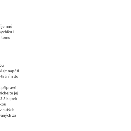
říjemné
ychiku i
y tomu
kou
luje napětí
vtíráním do
K přípravě
íchejte jej
 3-5 kapek
okou
vinutých
ovaných za