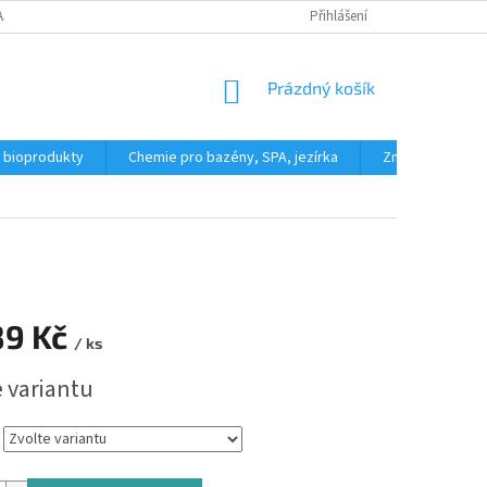
AJŮ
REKLAMAČNÍ ŘÁD
FORMULÁŘ PRO ODSTOUPENÍ OD KUPNÍ SML
Přihlášení
NÁKUPNÍ
Prázdný košík
KOŠÍK
a bioprodukty
Chemie pro bazény, SPA, jezírka
Značky
89 Kč
/ ks
e variantu