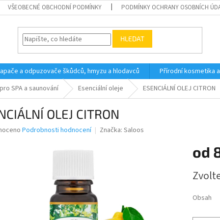
VŠEOBECNÉ OBCHODNÍ PODMÍNKY
PODMÍNKY OCHRANY OSOBNÍCH ÚD
HLEDAT
 lapače a odpuzovače škůdců, hmyzu a hlodavců
Přírodní kosmetika 
pro SPA a saunování
Esenciální oleje
ESENCIÁLNÍ OLEJ CITRON
NCIÁLNÍ OLEJ CITRON
né
noceno
Podrobnosti hodnocení
Značka:
Saloos
ní
od
u
Měrná
Zvolt
cena:
ek.
Obsah