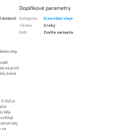
Doplňkové parametry
i bolesti
Kategorie
:
Esenciální oleje
,
Záruka
:
2 roky
EAN
:
Zvolte variantu
ními oleji
onalé
jte na první
nků, které
či lžičce
ační
do těla
svěžují.
vybrat olej
e se