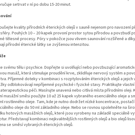
ručuje setrvat v ní po dobu 15-20 minut.
nování
oušejte kvality přírodních éterických olejů v sauně nejenom pro navození p
sféry. Pouhých 10 – 20 kapek provoní prostor sytou přírodou a povzbudí ps
tné tělesné procesy. Póry v pokožce jsou vlivem saunování rozšířené a dík
mají přírodní éterické látky se zvýšenou intenzitou.
áže
e svému tělu i psychice. Dopřejte si uvolňující nebo povzbuzující aromatic
ovou masáž, která stimuluje proudění krve, zklidňuje nervový systém a povo
tva. Příjemné doteky v kombinaci s rozptylováním éterických olejů a jejich 
žky odblokovávají nepříjemné psychické i fyzické stavy. Praktikujte vlastní
terapeutickou péči. Masírujte unavená nebo citlivá místa přírodními oleji. 
ní masážní směsi použijte 10 až 25 kapek vybraného esenciálního oleje a sm
 ml rostlinného oleje. Tam, kde je nutno dodržet nízké koncentrace, postačí
ciálního oleje do 50 ml základního oleje. Nebo se rovnou spolehněte na šir
dku hotových masážních olejů, které jsou vyrobeny na základě speciálně vy
tur. Představují kombinaci nejkvalitnějších rostlinných olejů a bio olejů lis
ena se směsí vybraných éterických olejů.