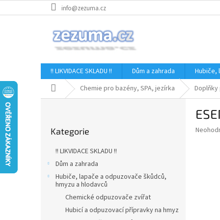
Přejít
info@zezuma.cz
na
obsah
!! LIKVIDACE SKLADU !!
Dům a zahrada
Hubiče,
Domů
Chemie pro bazény, SPA, jezírka
Doplňky 
P
ESE
o
Přeskočit
s
Průměr
Neohod
Kategorie
kategorie
t
hodnoce
r
produkt
!! LIKVIDACE SKLADU !!
a
je
Dům a zahrada
0,0
n
z
Hubiče, lapače a odpuzovače škůdců,
n
hmyzu a hlodavců
5
í
hvězdič
Chemické odpuzovače zvířat
p
Hubicí a odpuzovací přípravky na hmyz
a