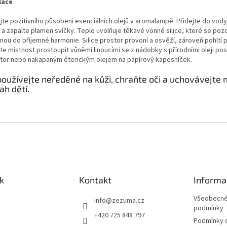
lace
ijte pozitivního působení esenciálních olejů v aromalampě. Přidejte do vod
 a zapalte plamen svíčky. Teplo uvolňuje těkavé vonné silice, které se pozd
nou do příjemné harmonie. Silice prostor provoní a osvěží, zároveň pohltí 
te místnost prostoupit vůněmi linoucími se z nádobky s přírodními oleji po
átor nebo nakapaným éterickým olejem na papírový kapesníček.
oužívejte neředěné na kůži, chraňte oči a uchovávejte
ah dětí.
k
Kontakt
Informa
Všeobecné
info
@
zezuma.cz
podmínky
+420 725 848 797
Podmínky 