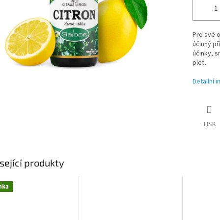
Pro své o
účinný př
účinky, s
pleť.
Detailní 
TISK
sející produkty
nka