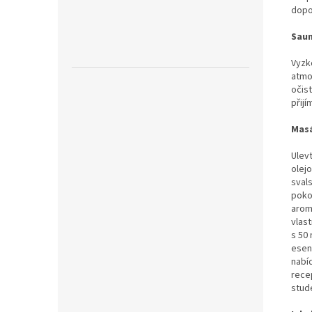
dopo
Sau
Vyzk
atmo
očis
přijí
Mas
Ulevt
olej
svals
poko
aroma
vlast
s 50
esen
nabí
recep
stud