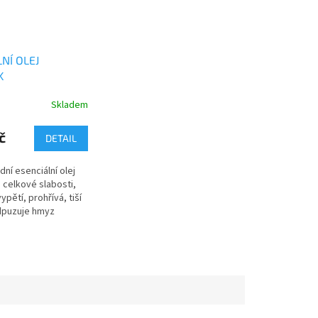
NÍ OLEJ
K
Skladem
č
DETAIL
ní esenciální olej
 celkové slabosti,
pětí, prohřívá, tiší
dpuzuje hmyz
onesie