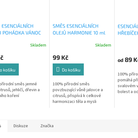
 ESENCIÁLNÍCH
SMĚS ESENCIÁLNÍCH
ESENCIÁL
Ů POHÁDKA VÁNOC
OLEJŮ HARMONIE 10 ml
HŘEBÍČE
Skladem
Skladem
Kč
99 Kč
89 K
od
o košíku
Do košíku
100% přírod
pomáhá při
řírodní směs jemné
100% přírodní směs
svalovém vy
trusů, jehličí, dřevin a
povzbuzující vůně jalovce a
bolest a o
ího koření
citrusů, přispívá k celkové
Původ: Ind
harmonizaci těla a mysli
s
Diskuze
Značka