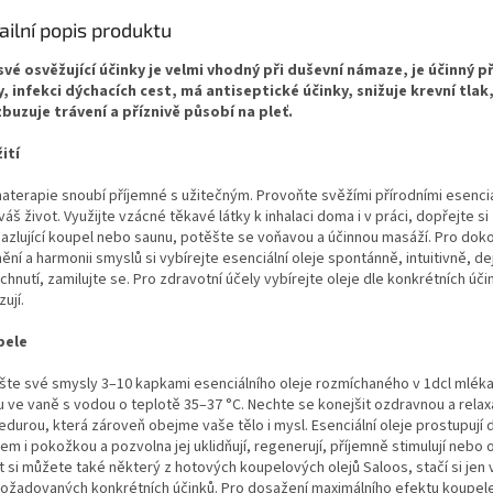
ailní popis produktu
své osvěžující účinky je velmi vhodný při duševní námaze, je účinný př
y, infekci dýchacích cest, má antiseptické účinky, snižuje krevní tlak
buzuje trávení a příznivě působí na pleť.
ití
aterapie snoubí příjemné s užitečným. Provoňte svěžími přírodními esenciál
váš život. Využijte vzácné těkavé látky k inhalaci doma i v práci, dopřejte si
azlující koupel nebo saunu, potěšte se voňavou a účinnou masáží. Pro dok
ění a harmonii smyslů si vybírejte esenciální oleje spontánně, intuitivně, de
hnutí, zamilujte se. Pro zdravotní účely vybírejte oleje dle konkrétních úči
ují.
pele
šte své smysly 3–10 kapkami esenciálního oleje rozmíchaného v 1dcl mléka 
 ve vaně s vodou o teplotě 35–37 °C. Nechte se konejšit ozdravnou a relax
durou, která zároveň obejme vaše tělo i mysl. Esenciální oleje prostupují 
m i pokožkou a pozvolna jej uklidňují, regenerují, příjemně stimulují nebo o
t si můžete také některý z hotových koupelových olejů Saloos, stačí si jen 
požadovaných konkrétních účinků. Pro dosažení maximálního efektu koupel