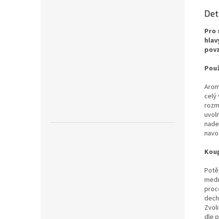
Det
Pro 
hlav
povz
Použ
Arom
celý 
rozm
uvoln
nadec
navoz
Kou
Potě
medu
proce
deche
Zvoli
dle 