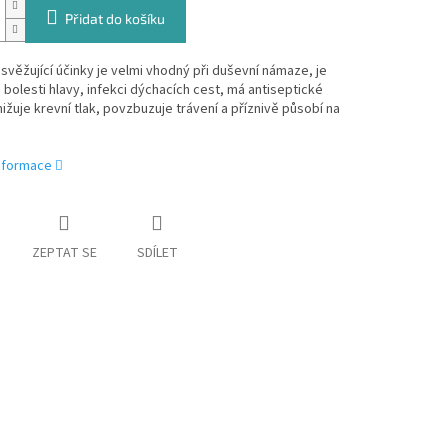
Přidat do košíku
svěžující účinky je velmi vhodný při duševní námaze, je
i bolesti hlavy, infekci dýchacích cest, má antiseptické
nižuje krevní tlak, povzbuzuje trávení a příznivě působí na
informace
ZEPTAT SE
SDÍLET