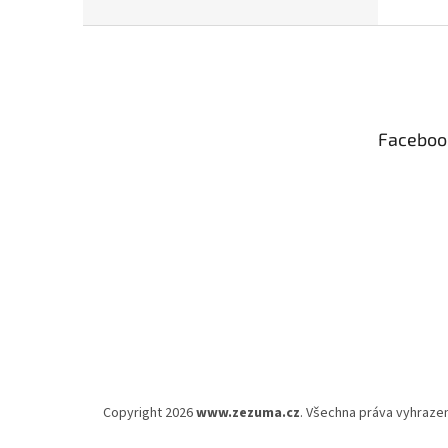
Z
á
p
a
t
Faceboo
í
Copyright 2026
www.zezuma.cz
. Všechna práva vyhraze