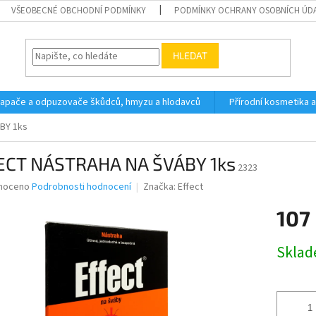
VŠEOBECNÉ OBCHODNÍ PODMÍNKY
PODMÍNKY OCHRANY OSOBNÍCH ÚD
HLEDAT
 lapače a odpuzovače škůdců, hmyzu a hlodavců
Přírodní kosmetika 
BY 1ks
ECT NÁSTRAHA NA ŠVÁBY 1ks
2323
né
noceno
Podrobnosti hodnocení
Značka:
Effect
ní
107
u
Měrná
Skla
cena:
ek.