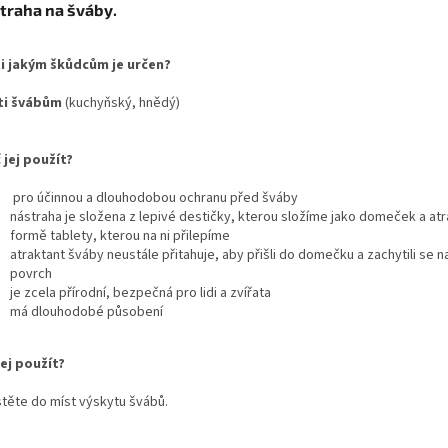
traha na šváby.
i jakým škůdcům je určen?
ti
švábům
(kuchyňský, hnědý)
 jej použít?
pro účinnou a dlouhodobou ochranu před šváby
nástraha je složena z lepivé destičky, kterou složíme jako domeček a at
formě tablety, kterou na ni přilepíme
atraktant šváby neustále přitahuje, aby přišli do domečku a zachytili se n
povrch
je zcela přírodní, bezpečná pro lidi a zvířata
má dlouhodobé působení
jej použít?
těte do míst výskytu švábů.