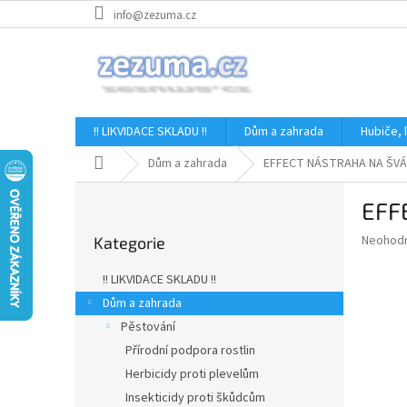
Přejít
info@zezuma.cz
na
obsah
!! LIKVIDACE SKLADU !!
Dům a zahrada
Hubiče,
Domů
Dům a zahrada
EFFECT NÁSTRAHA NA ŠVÁ
P
EFF
o
Přeskočit
s
Průměr
Neohod
Kategorie
kategorie
t
hodnoce
r
produkt
!! LIKVIDACE SKLADU !!
a
je
Dům a zahrada
0,0
n
z
Pěstování
n
5
í
Přírodní podpora rostlin
hvězdič
p
Herbicidy proti plevelům
a
Insekticidy proti škůdcům