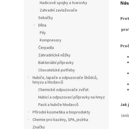
Nás
Hadicové spojky a tvarovky
Zahradní zavlažovače
Sekačky
Prot
Dílna
pro
Pily
Kompresory
Proč
Čerpadla
Zahradnícké nůžky
Bakteriální přípravky
Chovatelské potřeby
Hubiče, lapače a odpuzovače škůdců,
hmyzu a hlodavců
Chemické odpuzovače zvířat
Hubicí a odpuzovací přípravky na hmyz
Jak 
Pasti a hubiče hlodavců
Přírodní kosmetika a bioprodukty
Umís
Chemie pro bazény, SPA, jezírka
Značky