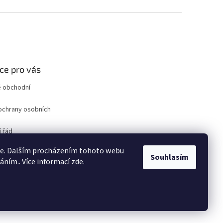
ce pro vás
 obchodní
ochrany osobních
 řád
ro odstoupení od
ie. Dalším procházením tohoto webu
uvy
Souhlasím
váním.. Více informací
zde
.
ám
Vytvořil Shoptet