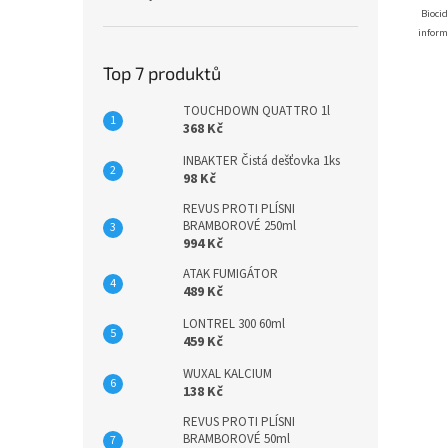
Biocid
inform
Top 7 produktů
TOUCHDOWN QUATTRO 1l
368 Kč
INBAKTER Čistá dešťovka 1ks
98 Kč
REVUS PROTI PLÍSNI
BRAMBOROVÉ 250ml
994 Kč
ATAK FUMIGÁTOR
489 Kč
LONTREL 300 60ml
459 Kč
WUXAL KALCIUM
138 Kč
REVUS PROTI PLÍSNI
BRAMBOROVÉ 50ml