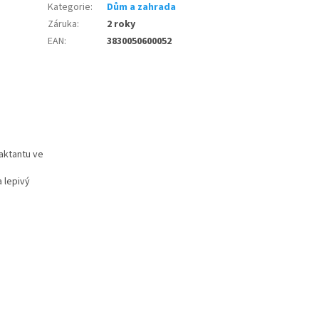
Kategorie
:
Dům a zahrada
Záruka
:
2 roky
EAN
:
3830050600052
raktantu ve
a lepivý