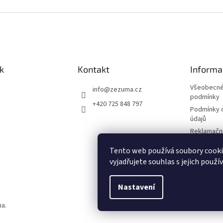
k
Kontakt
Informa
Všeobecné
info
@
zezuma.cz
podmínky
+420 725 848 797
Podmínky 
údajů
Reklamační
Formulář p
Tento web používá soubory cook
kupní smlo
vyjadřujete souhlas s jejich použí
Napište n
Nastavení
na.