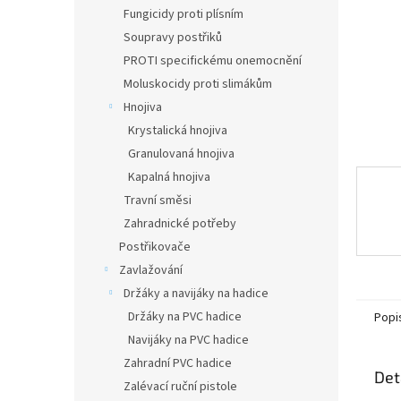
n
Fungicidy proti plísním
e
Soupravy postřiků
l
PROTI specifickému onemocnění
Moluskocidy proti slimákům
Hnojiva
Krystalická hnojiva
Granulovaná hnojiva
Kapalná hnojiva
Travní směsi
Zahradnické potřeby
Postřikovače
Zavlažování
Držáky a navijáky na hadice
Držáky na PVC hadice
Popi
Navijáky na PVC hadice
Zahradní PVC hadice
Det
Zalévací ruční pistole