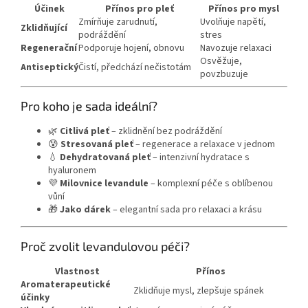
Účinek
Přínos pro pleť
Přínos pro mysl
Zmírňuje zarudnutí,
Uvolňuje napětí,
Zklidňující
podráždění
stres
Regenerační
Podporuje hojení, obnovu
Navozuje relaxaci
Osvěžuje,
Antiseptický
Čistí, předchází nečistotám
povzbuzuje
Pro koho je sada ideální?
🌿
Citlivá pleť
– zklidnění bez podráždění
😰
Stresovaná pleť
– regenerace a relaxace v jednom
💧
Dehydratovaná pleť
– intenzivní hydratace s
hyaluronem
💜
Milovnice levandule
– komplexní péče s oblíbenou
vůní
🎁
Jako dárek
– elegantní sada pro relaxaci a krásu
Proč zvolit levandulovou péči?
Vlastnost
Přínos
Aromaterapeutické
Zklidňuje mysl, zlepšuje spánek
účinky