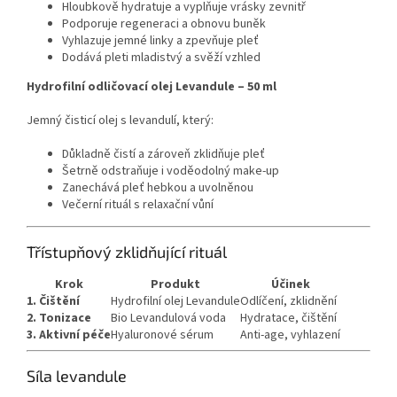
Hloubkově hydratuje a vyplňuje vrásky zevnitř
Podporuje regeneraci a obnovu buněk
Vyhlazuje jemné linky a zpevňuje pleť
Dodává pleti mladistvý a svěží vzhled
Hydrofilní odličovací olej Levandule – 50 ml
Jemný čisticí olej s levandulí, který:
Důkladně čistí a zároveň zklidňuje pleť
Šetrně odstraňuje i voděodolný make-up
Zanechává pleť hebkou a uvolněnou
Večerní rituál s relaxační vůní
Třístupňový zklidňující rituál
Krok
Produkt
Účinek
1. Čištění
Hydrofilní olej Levandule
Odlíčení, zklidnění
2. Tonizace
Bio Levandulová voda
Hydratace, čištění
3. Aktivní péče
Hyaluronové sérum
Anti-age, vyhlazení
Síla levandule