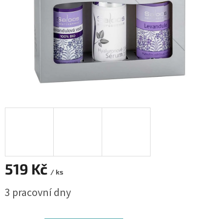
519 Kč
/ ks
Měrná
3 pracovní dny
cena: