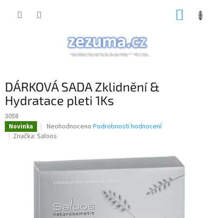
Přejít
NÁKUP
na
obsah
KOŠÍK
DÁRKOVÁ SADA Zklidnění &
Hydratace pleti 1Ks
3058
Průměrné
Neohodnoceno
Podrobnosti hodnocení
Novinka
hodnocení
Značka:
Saloos
produktu
je
0,0
z
5
hvězdiček.