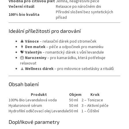
Vhodná pro citlivou pleť
Jemná, neagresivní péče
Večerní rituál
Relaxace po náročném dni
Přírodní složení bez syntetických
100% bio kvalita
přísad
Ideální příležitosti pro darování
🎄
Vánoce
– relaxační dárek pod stromeček
👩
Den matek
– péče a odpočinek pro maminku
💝
Valentýn
– romantický dárek s vůní levandule
🎂
Narozeniny
– pro kamarádku, která potřebuje
relaxovat
🧘
Wellness dárek
– pro milovnice sebelásky a rituálů
Obsah balení
Produkt
Objem
Krok
100% Bio Levandulová voda
50 ml
2 – Tonizace
Hyaluronové sérum
50 ml
3 – Aktivní péče
Hydrofilní odličovací olej Levandule
50 ml
1 – Čištění
Doplňkové parametry