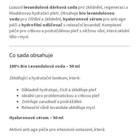
Luxusní
levandulová dárková sada
pro zklidnění, regeneraci a
hloubkovou hydrataci pleti. Obsahuje
bio levandulovou
vodu
pro čištění a zklidnění,
hyaluronové sérum
pro anti-age
péči a
hydrofilní odličovač
s relaxační levandulí. Komplexní
péče pro citlivou a podrážděnou pleť s něžnou vůní, která uklidní
tělo i mysl.
Co sada obsahuje
100% Bio Levandulová voda – 50 ml
Zklidňující a hydratační tonikum, které:
Důkladně hydratuje, čistí a zklidňuje pleť
Ideální i pro problematickou a citlivou pleť
Zmírňuje zarudnutí a podráždění
Relaxační vůně levandule uklidňuje mysl
Hyaluronové sérum – 50 ml
Aktivní anti-age péče pro intenzivní omlazení, která: