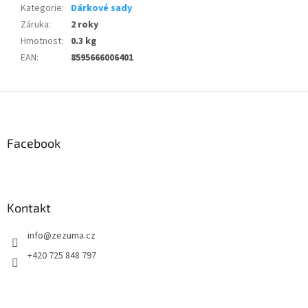
Kategorie
:
Dárkové sady
Záruka
:
2 roky
Hmotnost
:
0.3 kg
EAN
:
8595666006401
Z
á
p
a
Facebook
t
í
Kontakt
info
@
zezuma.cz
+420 725 848 797