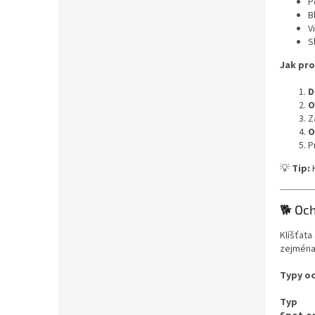
P
B
V
S
Jak pro
D
O
Z
O
P
💡
Tip:
🐕 Och
Klíšťata
zejména
Typy oc
Typ