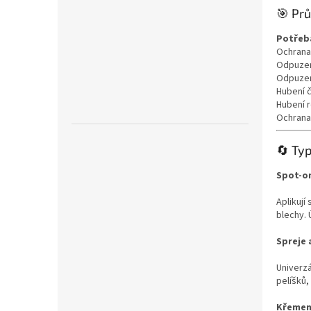
🎯 Pr
Potřeb
Ochrana 
Odpuzen
Odpuzen
Hubení č
Hubení r
Ochrana 
🔄 Ty
Spot-o
Aplikují
blechy. 
Spreje 
Univerzá
pelíšků,
Křemeni