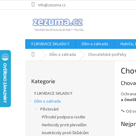
Přejít
info@zezuma.cz
na
obsah
!! LIKVIDACE SKLADU !!
Dům a zahrada
Hubiče,
Domů
Dům a zahrada
Chovatelské potřeby
P
Cho
o
Přeskočit
s
Kategorie
kategorie
Chova
t
r
!! LIKVIDACE SKLADU !!
Ochrana 
a
a čmel
Dům a zahrada
n
Pěstování
n
🐾 Od od
í
Přírodní podpora rostlin
Nejpr
p
Herbicidy proti plevelům
a
Insekticidy proti škůdcům