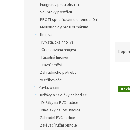
n
Fungicidy proti plísním
e
Soupravy postřiků
l
PROTI specifickému onemocnění
Moluskocidy proti slimákům
Hnojiva
Krystalická hnojiva
Ř
Granulovaná hnojiva
a
Dopor
z
Kapalná hnojiva
e
Travní směsi
n
Zahradnické potřeby
í
Postřikovače
p
V
Zavlažování
r
Novi
ý
Držáky a navijáky na hadice
o
p
d
Držáky na PVC hadice
i
u
Navijáky na PVC hadice
s
k
p
Zahradní PVC hadice
t
r
Zalévací ruční pistole
ů