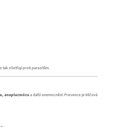
 tak ošetřují proti parazitům.
zu, anaplazmózu
a další onemocnění. Prevence je klíčová