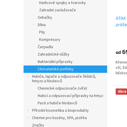
o
Hadicové spojky a tvarovky
d
Zahradní zavlažovače
u
Sekačky
ATAK 
k
práš
Dílna
t
ů
Pily
Kompresory
Čerpadla
6
od
Zahradnícké nůžky
Bakteriální přípravky
Křemen
vší, št
Chovatelské potřeby
blízko
Hubiče, lapače a odpuzovače škůdců,
hmyzu a hlodavců
Chemické odpuzovače zvířat
Akce
Hubicí a odpuzovací přípravky na hmyz
Pasti a hubiče hlodavců
Přírodní kosmetika a bioprodukty
Chemie pro bazény, SPA, jezírka
Značky