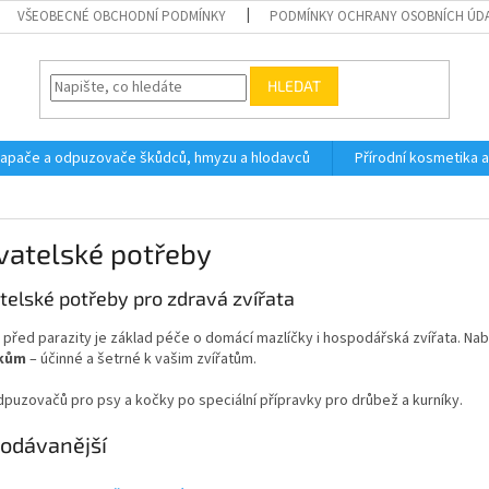
VŠEOBECNÉ OBCHODNÍ PODMÍNKY
PODMÍNKY OCHRANY OSOBNÍCH ÚD
HLEDAT
 lapače a odpuzovače škůdců, hmyzu a hlodavců
Přírodní kosmetika 
vatelské potřeby
telské potřeby pro zdravá zvířata
před parazity je základ péče o domácí mazlíčky i hospodářská zvířata. Na
íkům
– účinné a šetrné k vašim zvířatům.
puzovačů pro psy a kočky po speciální přípravky pro drůbež a kurníky.
odávanější