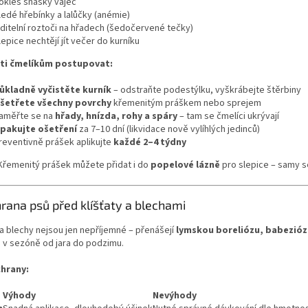
okles snášky vajec
ledé hřebínky a lalůčky (anémie)
iditelní roztoči na hřadech (šedočervené tečky)
lepice nechtějí jít večer do kurníku
ti čmelíkům postupovat:
ůkladně vyčistěte kurník
– odstraňte podestýlku, vyškrábejte štěrbiny
šetřete všechny povrchy
křemenitým práškem nebo sprejem
aměřte se na
hřady, hnízda, rohy a spáry
– tam se čmelíci ukrývají
pakujte ošetření
za 7–10 dní (likvidace nově vylíhlých jedinců)
reventivně prášek aplikujte
každé 2–4 týdny
Křemenitý prášek můžete přidat i do
popelové lázně
pro slepice – samy se
rana psů před klíšťaty a blechami
 a blechy nejsou jen nepříjemné – přenášejí
lymskou boreliózu, babezió
 v sezóně od jara do podzimu.
hrany:
Výhody
Nevýhody