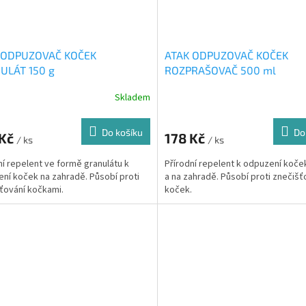
 ODPUZOVAČ KOČEK
ATAK ODPUZOVAČ KOČEK
ULÁT 150 g
ROZPRAŠOVAČ 500 ml
Skladem
Do košíku
Do
 Kč
178 Kč
/ ks
/ ks
ní repelent ve formě granulátu k
Přírodní repelent k odpuzení koče
ní koček na zahradě. Působí proti
a na zahradě. Působí proti znečišť
ťování kočkami.
koček.