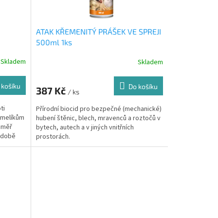
ATAK KŘEMENITÝ PRÁŠEK VE SPREJI
500ml 1ks
Skladem
Skladem
 košíku
Do košíku
387 Kč
/ ks
ti
Přírodní biocid pro bezpečné (mechanické)
čmelíkům
hubení štěnic, blech, mravenců a roztočů v
éměř
bytech, autech a v jiných vnitřních
odobě
prostorách.