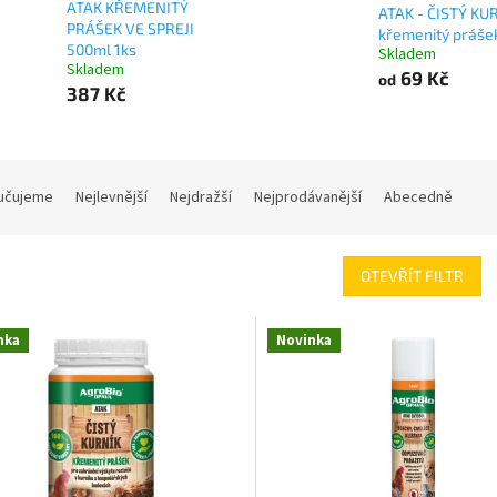
ATAK KŘEMENITÝ
ATAK - ČISTÝ KUR
PRÁŠEK VE SPREJI
křemenitý práše
500ml 1ks
Skladem
Skladem
69 Kč
od
387 Kč
učujeme
Nejlevnější
Nejdražší
Nejprodávanější
Abecedně
OTEVŘÍT FILTR
nka
Novinka