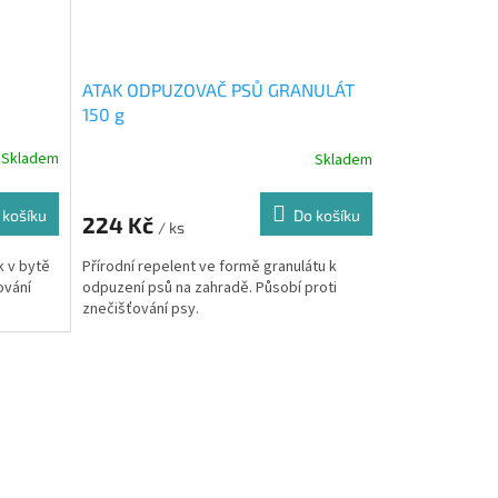
ATAK ODPUZOVAČ PSŮ GRANULÁT
150 g
Skladem
Skladem
 košíku
Do košíku
224 Kč
/ ks
k v bytě
Přírodní repelent ve formě granulátu k
ování
odpuzení psů na zahradě. Působí proti
znečišťování psy.