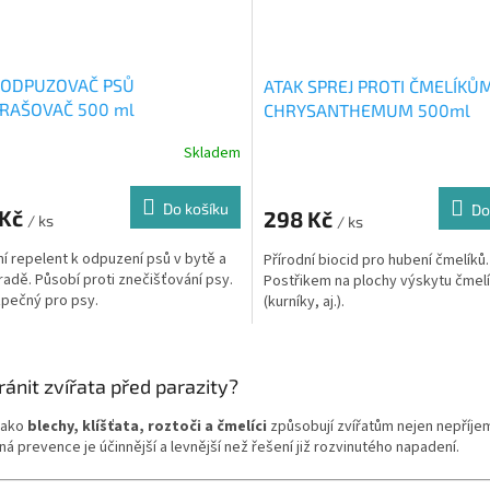
 ODPUZOVAČ PSŮ
ATAK SPREJ PROTI ČMELÍKŮ
RAŠOVAČ 500 ml
CHRYSANTHEMUM 500ml
Skladem
Do košíku
Do
 Kč
298 Kč
/ ks
/ ks
ní repelent k odpuzení psů v bytě a
Přírodní biocid pro hubení čmelíků.
radě. Působí proti znečišťování psy.
Postřikem na plochy výskytu čmel
pečný pro psy.
(kurníky, aj.).
O
v
ránit zvířata před parazity?
l
á
jako
blechy, klíšťata, roztoči a čmelíci
způsobují zvířatům nejen nepříje
d
ná prevence je účinnější a levnější než řešení již rozvinutého napadení.
a
c