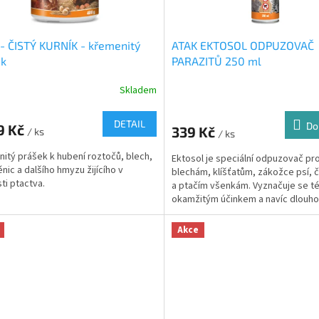
- ČISTÝ KURNÍK - křemenitý
ATAK EKTOSOL ODPUZOVAČ
ek
PARAZITŮ 250 ml
Skladem
DETAIL
Do
9 Kč
339 Kč
/ ks
/ ks
itý prášek k hubení roztočů, blech,
Ektosol je speciální odpuzovač pro
ěnic a dalšího hmyzu žijícího v
blechám, klíšťatům, zákožce psí, 
sti ptactva.
a ptačím všenkám. Vyznačuje se t
okamžitým účinkem a navíc dlouh
chrání zvířata před...
Akce