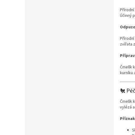
Přírodní
Účinný p
Odpuzo
Přírodní
zvířata 
Příprav
Čmelík k
kurníku 
🐔 Péč
Čmelík k
vylézá a
Příznak
S