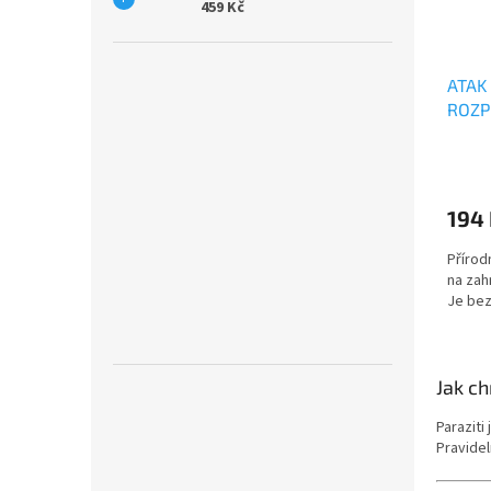
459 Kč
ATAK
ROZP
194
Přírod
na zah
Je bez
Jak ch
Paraziti 
Pravidel