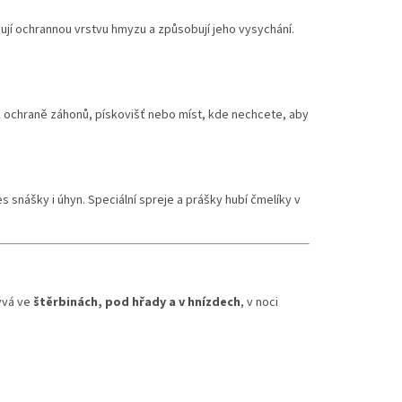
zují ochrannou vrstvu hmyzu a způsobují jeho vysychání.
 k ochraně záhonů, pískovišť nebo míst, kde nechcete, aby
s snášky i úhyn. Speciální spreje a prášky hubí čmelíky v
ývá ve
štěrbinách, pod hřady a v hnízdech
, v noci