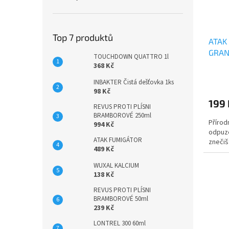
Top 7 produktů
ATAK
GRAN
TOUCHDOWN QUATTRO 1l
368 Kč
INBAKTER Čistá dešťovka 1ks
98 Kč
199
REVUS PROTI PLÍSNI
BRAMBOROVÉ 250ml
Přírod
994 Kč
odpuze
ATAK FUMIGÁTOR
znečiš
489 Kč
WUXAL KALCIUM
138 Kč
REVUS PROTI PLÍSNI
BRAMBOROVÉ 50ml
239 Kč
LONTREL 300 60ml