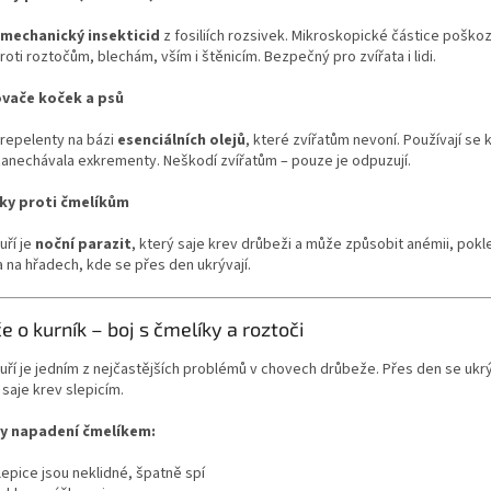
mechanický insekticid
z fosiliích rozsivek. Mikroskopické částice poško
roti roztočům, blechám, vším i štěnicím. Bezpečný pro zvířata i lidi.
vače koček a psů
 repelenty na bázi
esenciálních olejů
, které zvířatům nevoní. Používají se
zanechávala exkrementy. Neškodí zvířatům – pouze je odpuzují.
ky proti čmelíkům
uří je
noční parazit
, který saje krev drůbeži a může způsobit anémii, pokle
a na hřadech, kde se přes den ukrývají.
e o kurník – boj s čmelíky a roztoči
uří je jedním z nejčastějších problémů v chovech drůbeže. Přes den se ukr
 saje krev slepicím.
y napadení čmelíkem:
lepice jsou neklidné, špatně spí