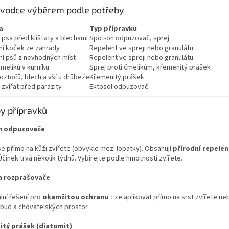
í
ůvodce výběrem podle potřeby
p
r
a
Typ přípravku
v
psa před klíšťaty a blechami
Spot-on odpuzovač, sprej
k
í koček ze zahrady
Repelent ve spreji nebo granulátu
y
í psů z nevhodných míst
Repelent ve spreji nebo granulátu
v
melíků v kurníku
Sprej proti čmelíkům, křemenitý prášek
ý
oztočů, blech a vší u drůbeže
Křemenitý prášek
p
zvířat před parazity
Ektosol odpuzovač
i
s
py přípravků
u
n odpuzovače
 se přímo na kůži zvířete (obvykle mezi lopatky). Obsahují
přírodní repelen
Účinek trvá několik týdnů. Vybírejte podle hmotnosti zvířete.
a rozprašovače
lní řešení pro
okamžitou ochranu
. Lze aplikovat přímo na srst zvířete n
 bud a chovatelských prostor.
tý prášek (diatomit)