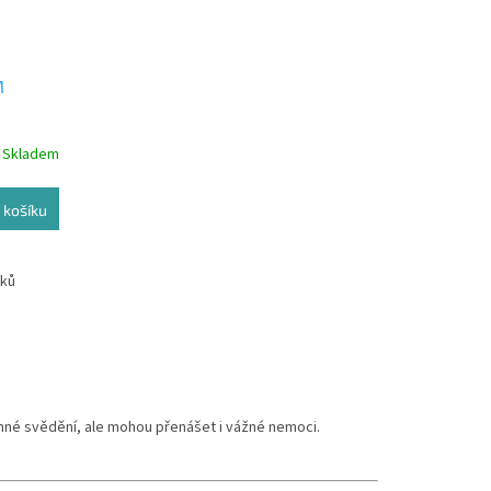
M
Skladem
 košíku
íků
mné svědění, ale mohou přenášet i vážné nemoci.