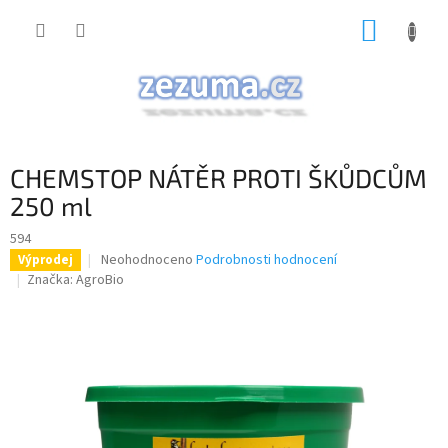
Přejít
NÁKUP
na
obsah
KOŠÍK
CHEMSTOP NÁTĚR PROTI ŠKŮDCŮM
250 ml
594
Průměrné
Neohodnoceno
Podrobnosti hodnocení
Výprodej
hodnocení
Značka:
AgroBio
produktu
je
0,0
z
5
hvězdiček.