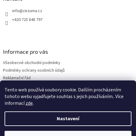
info
@
zezuma.cz
+420 725 848 797
Informace pro vás
Všeobecné obchodní podmínky
Podmínky ochrany osobních údajů
Reklamační řád
Formulář pro odstoupení od kupní smlouvy
Tento web používá soubory cookie. Dalším procházením
Napište nám
tohoto webu vyjadřujete souhlas s jejich používáním.. Více
informací
zde
.
Nastavení
Vytvořil Shoptet