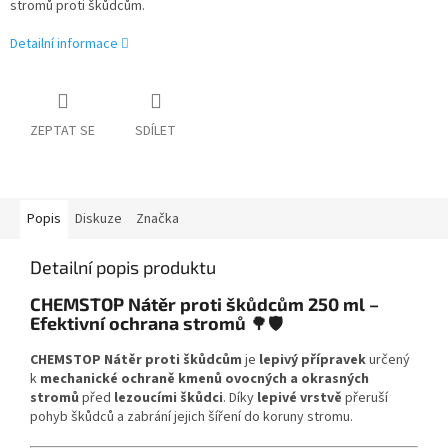
stromů proti škůdcům.
Detailní informace
ZEPTAT SE
SDÍLET
Popis
Diskuze
Značka
Detailní popis produktu
CHEMSTOP Nátěr proti škůdcům 250 ml –
Efektivní ochrana stromů
🌳🛡️
CHEMSTOP Nátěr proti škůdcům
je
lepivý přípravek
určený
k
mechanické ochraně kmenů ovocných a okrasných
stromů
před
lezoucími škůdci
. Díky
lepivé vrstvě
přeruší
pohyb škůdců a zabrání jejich šíření do koruny stromu.