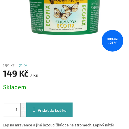
189 Kč
–21 %
189 Kč
–21 %
149 Kč
/ ks
Měrná
Skladem
cena:
Přidat do košíku
Lep na mravence a jiné lezoucí škůdce na stromech. Lepivý nátěr