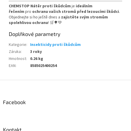
CHEMSTOP Nátěr proti škůdcům
je
ideálním
řešením
pro
ochranu vašich stromů před lezoucími škůdci
.
Objednejte si ho ještě dnes a
zajistěte svým stromům
spolehlivou ochranu
! 🛒🌳💚
Doplňkové parametry
Kategorie
:
Insekticidy proti škůdcům
Záruka
:
3 roky
Hmotnost
:
0.26 kg
EAN
:
8585025400254
Z
á
p
a
Facebook
t
í
Kontakt