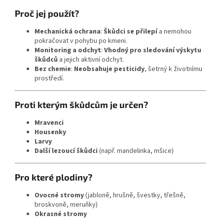
Proč jej použít?
Mechanická ochrana
:
Škůdci se přilepí
a nemohou
pokračovat v pohybu po kmeni.
Monitoring a odchyt
:
Vhodný pro sledování výskytu
škůdců
a jejich aktivní odchyt.
Bez chemie
:
Neobsahuje pesticidy
, šetrný k životnímu
prostředí.
Proti kterým škůdcům je určen?
Mravenci
Housenky
Larvy
Další lezoucí škůdci
(např. mandelinka, mšice)
Pro které plodiny?
Ovocné stromy
(jabloně, hrušně, švestky, třešně,
broskvoně, meruňky)
Okrasné stromy