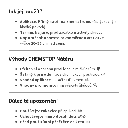
Jak jej použít?
Aplikace
:
Přímý nátěr na kmen stromu
(čistý, suchý a
hladký povrch).
Termín
:
Na jaře
, před začátkem aktivity škůdců.
Doporučení
:
Naneste rovnoměrnou vrstvu
ve
výšce
20–30 cm
nad zemí.
Výhody CHEMSTOP Nátěru
Efektivní ochrana
proti lezoucím škůdcům. 🛡️
Šetrný k přírodě
– bez chemických pesticidů. 🌿
Snadná aplikace
– stačí natřít kmen. 🎨
Vhodný pro monitoring
výskytu škůdců. 🔍
Důležité upozornění
Používejte rukavice
při aplikaci. 🧤
Uchovávejte mimo dosah dětí
. 👶🚫
Před použitím si přečtěte etiketu!
📖