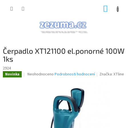
Přejít
NÁKUP
na
obsah
KOŠÍK
Čerpadlo XT121100 el.ponorné 100W
1ks
2924
Průměrné
Neohodnoceno
Podrobnosti hodnocení
Značka:
XTline
Novinka
hodnocení
produktu
je
0,0
z
5
hvězdiček.