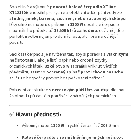
Spolehlivé a výkonné
ponorné kalové čerpadlo XTline
XT121100
je ideální pro rychlé a efektivní odčerpání vody ze
studní, jímek, bazénů, čistíren, nebo zatopených sklepů
.
Díky silnému motoru s příkonem
1100 W
dosahuje čerpadlo
maximálního průtoku až
18 500 litrů za hodinu
, což z něj dělá
perfektní volbu nejen pro domácnosti, ale i pro náročnější
použití.
Sací část čerpadla je navržena tak, aby si poradila s
vláknitými
nečistotami
, jako je listí, papír nebo drobné zbytky
organických látek.
Úzké otvory
zabraňují vniknutí větších
předmětů, zatímco
ochranný spínač proti chodu nasucho
zajišťuje bezpečný provoz bez poškození zařízení.
Robustní konstrukce s
nerezovým pláštěm
zaručuje dlouhou
životnost i při častém používání v náročných podmínkách.
✅
Hlavní přednosti:
Výkonný motor
1100 W
– rychlé čerpání až
308 l/min
Kalové čerpadlo s rozmělněním jemných nečistot