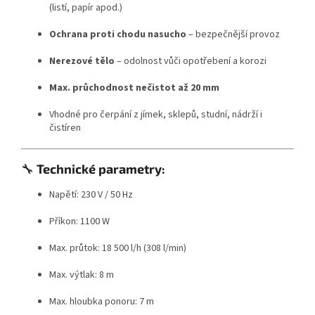
(listí, papír apod.)
Ochrana proti chodu nasucho
– bezpečnější provoz
Nerezové tělo
– odolnost vůči opotřebení a korozi
Max. průchodnost nečistot až 20 mm
Vhodné pro čerpání z jímek, sklepů, studní, nádrží i
čistíren
🔧
Technické parametry:
Napětí: 230 V / 50 Hz
Příkon: 1100 W
Max. průtok: 18 500 l/h (308 l/min)
Max. výtlak: 8 m
Max. hloubka ponoru: 7 m