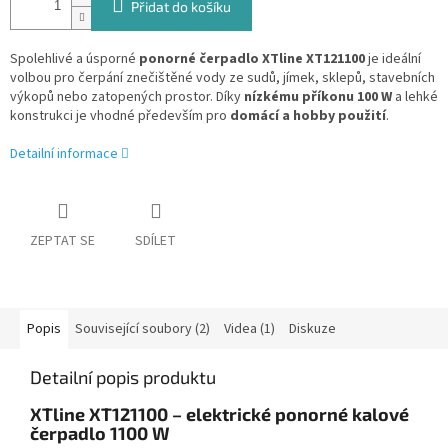
Přidat do košíku
Spolehlivé a úsporné
ponorné čerpadlo XTline XT121100
je ideální
volbou pro čerpání znečištěné vody ze sudů, jímek, sklepů, stavebních
výkopů nebo zatopených prostor. Díky
nízkému příkonu 100 W
a lehké
konstrukci je vhodné především pro
domácí a hobby použití
.
Detailní informace
ZEPTAT SE
SDÍLET
Popis
Související soubory (2)
Videa (1)
Diskuze
Detailní popis produktu
XTline XT121100 – elektrické ponorné kalové
čerpadlo 1100 W