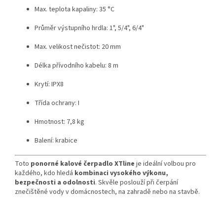
Max. teplota kapaliny: 35 °C
Průměr výstupního hrdla: 1", 5/4", 6/4"
Max. velikost nečistot: 20 mm
Délka přívodního kabelu: 8 m
Krytí: IPX8
Třída ochrany: I
Hmotnost: 7,8 kg
Balení: krabice
Toto
ponorné kalové čerpadlo XTline
je ideální volbou pro
každého, kdo hledá
kombinaci vysokého výkonu,
bezpečnosti a odolnosti
. Skvěle poslouží při čerpání
znečištěné vody v domácnostech, na zahradě nebo na stavbě.