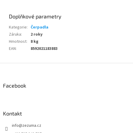
Doplňkové parametry
Kategorie
:
Čerpadla
Záruka
:
2 roky
Hmotnost
:
8 kg
EAN
:
8592021183883
Z
á
p
a
Facebook
t
í
Kontakt
info
@
zezuma.cz