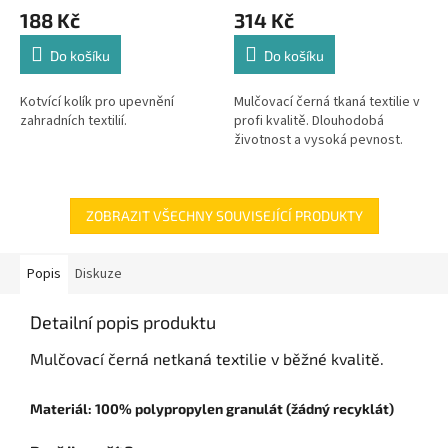
188 Kč
314 Kč
Do košíku
Do košíku
Kotvící kolík pro upevnění
Mulčovací černá tkaná textilie v
zahradních textilií.
profi kvalitě. Dlouhodobá
životnost a vysoká pevnost.
ZOBRAZIT VŠECHNY SOUVISEJÍCÍ PRODUKTY
Popis
Diskuze
Detailní popis produktu
Mulčovací černá netkaná textilie v běžné kvalitě.
Materiál: 100% polypropylen granulát (žádný recyklát)