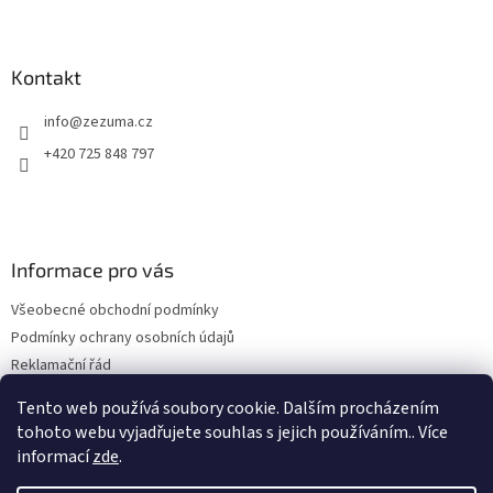
í
Kontakt
info
@
zezuma.cz
+420 725 848 797
Informace pro vás
Všeobecné obchodní podmínky
Podmínky ochrany osobních údajů
Reklamační řád
Formulář pro odstoupení od kupní smlouvy
Tento web používá soubory cookie. Dalším procházením
Napište nám
tohoto webu vyjadřujete souhlas s jejich používáním.. Více
informací
zde
.