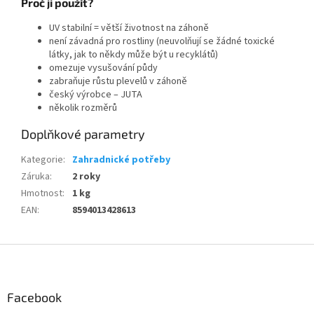
Proč ji použít?
UV stabilní = větší životnost na záhoně
není závadná pro rostliny (neuvolňují se žádné toxické
látky, jak to někdy může být u recyklátů)
omezuje vysušování půdy
zabraňuje růstu plevelů v záhoně
český výrobce – JUTA
několik rozměrů
Doplňkové parametry
Kategorie
:
Zahradnické potřeby
Záruka
:
2 roky
Hmotnost
:
1 kg
EAN
:
8594013428613
Z
á
p
a
Facebook
t