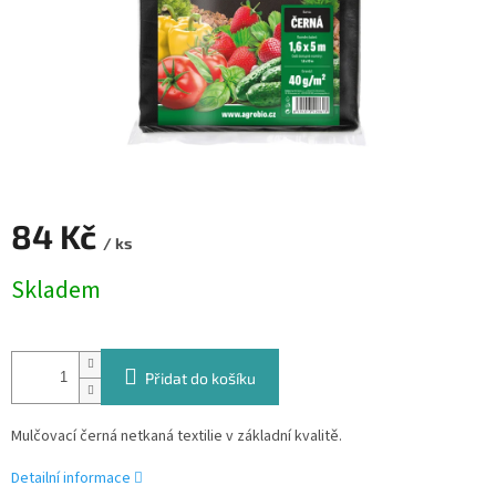
84 Kč
/ ks
Měrná
Skladem
cena:
Přidat do košíku
Mulčovací černá netkaná textilie v základní kvalitě.
Detailní informace