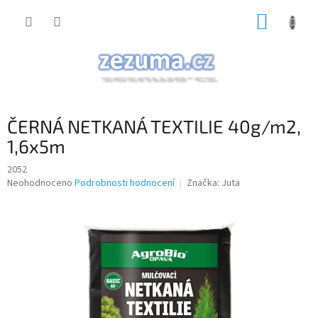
Přejít
NÁKUP
na
obsah
KOŠÍK
ČERNÁ NETKANÁ TEXTILIE 40g/m2,
1,6x5m
2052
Průměrné
Neohodnoceno
Podrobnosti hodnocení
Značka:
Juta
hodnocení
produktu
je
0,0
z
5
hvězdiček.