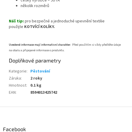
český výrobce – JUTA
několik rozměrů
Náš tip:
pro bezpečné a jednoduché upevnění textilie
použijte
KOTVÍCÍ KOLÍKY.
Uvedené informace mají informativní charakter.
Před použitím si vždy přečtěte údaje
na obalu a připojené informace o produktu.
Doplňkové parametry
Kategorie
:
Pěstování
Záruka
:
2 roky
Hmotnost
:
0.1 kg
EAN
:
8594013425742
Z
á
p
a
Facebook