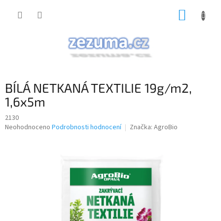
Přejít
NÁKUP
na
obsah
KOŠÍK
BÍLÁ NETKANÁ TEXTILIE 19g/m2,
1,6x5m
2130
Průměrné
Neohodnoceno
Podrobnosti hodnocení
Značka:
AgroBio
hodnocení
produktu
je
0,0
z
5
hvězdiček.