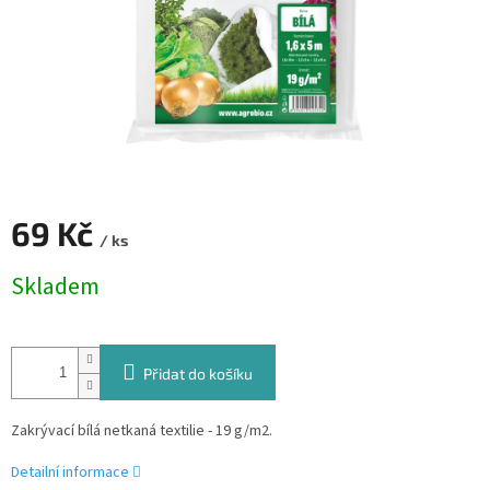
69 Kč
/ ks
Měrná
Skladem
cena:
Přidat do košíku
Zakrývací bílá netkaná textilie - 19 g/m2.
Detailní informace