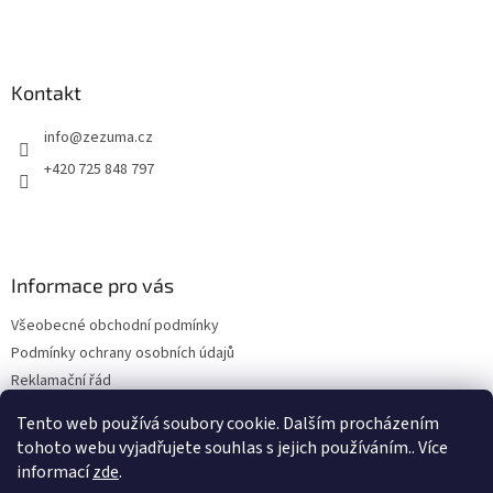
t
í
Kontakt
info
@
zezuma.cz
+420 725 848 797
Informace pro vás
Všeobecné obchodní podmínky
Podmínky ochrany osobních údajů
Reklamační řád
Formulář pro odstoupení od kupní smlouvy
Tento web používá soubory cookie. Dalším procházením
Napište nám
tohoto webu vyjadřujete souhlas s jejich používáním.. Více
informací
zde
.