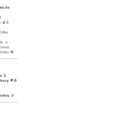
cm) do
🍇
ů
. 🍎🍐
čátku
án. ⚠️
činnou
činku. 🔄
í
. ⏳
mbory
. 🌳🍇
lodiny
. 🌿