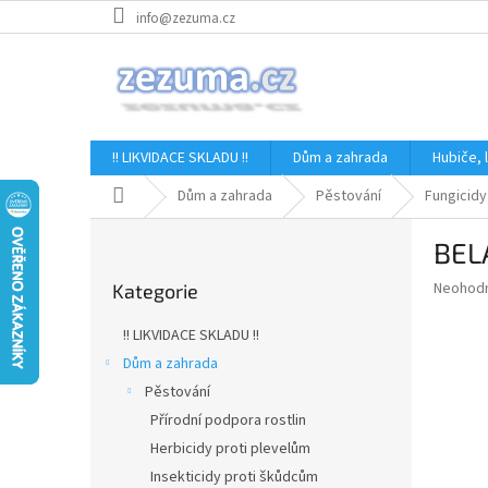
Přejít
info@zezuma.cz
na
obsah
!! LIKVIDACE SKLADU !!
Dům a zahrada
Hubiče,
Domů
Dům a zahrada
Pěstování
Fungicidy
P
BEL
o
Přeskočit
s
Průměr
Neohod
Kategorie
kategorie
t
hodnoce
r
produkt
!! LIKVIDACE SKLADU !!
a
je
Dům a zahrada
0,0
n
z
Pěstování
n
5
í
Přírodní podpora rostlin
hvězdič
p
Herbicidy proti plevelům
a
Insekticidy proti škůdcům