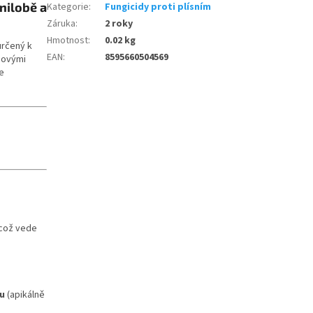
nilobě a
Kategorie
:
Fungicidy proti plísním
Záruka
:
2 roky
Hmotnost
:
0.02 kg
určený k
EAN
:
8595660504569
bovými
je
což vede
ou
(apikálně