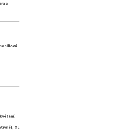
iva a
moniliová
okvétání
.
ntivně), OL