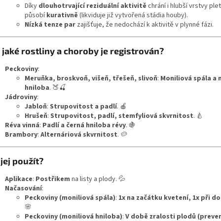
Díky
dlouhotrvající reziduální aktivitě
chrání i hlubší vrstvy plet
působí
kurativně
(likviduje již vytvořená stádia houby).
Nízká tenze par
zajišťuje, že nedochází k aktivitě v plynné fázi.
 jaké rostliny a choroby je registrován?
Peckoviny
:
Meruňka, broskvoň, višeň, třešeň, slivoň
:
Moniliová spála a 
hniloba
. 🍑🍒
Jádroviny
:
Jabloň
:
Strupovitost a padlí
. 🍎
Hrušeň
:
Strupovitost, padlí, stemfyliová skvrnitost
. 🍐
Réva vinná
:
Padlí a černá hniloba révy
. 🍇
Brambory
:
Alternáriová skvrnitost
. 🥔
 jej použít?
Aplikace
:
Postřikem
na listy a plody. 💦
Načasování
:
Peckoviny (moniliová spála)
:
1x na začátku kvetení, 1x při d
🌸
Peckoviny (moniliová hniloba)
:
V době zralosti plodů (preve