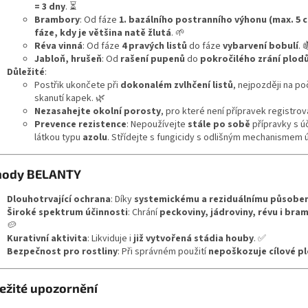
= 3 dny
. ⏳
Brambory
: Od fáze
1. bazálního postranního výhonu (max. 5 
fáze, kdy je většina natě žlutá
. 🌱
Réva vinná
: Od fáze
4 pravých listů
do fáze
vybarvení bobulí
. 
Jabloň, hrušeň
: Od
rašení pupenů
do
pokročilého zrání plod
Důležité
:
Postřik ukončete při
dokonalém zvlhčení listů
, nejpozději na po
skanutí kapek. 🌿
Nezasahejte okolní porosty
, pro které není přípravek registrov
Prevence rezistence
: Nepoužívejte
stále po sobě
přípravky s ú
látkou typu
azolu
. Střídejte s fungicidy s odlišným mechanismem ú
hody BELANTY
Dlouhotrvající ochrana
: Díky
systemickému a reziduálnímu působen
Široké spektrum účinnosti
: Chrání
peckoviny, jádroviny, révu i bra
🥔
Kurativní aktivita
: Likviduje i
již vytvořená stádia houby
. ✅
Bezpečnost pro rostliny
: Při správném použití
nepoškozuje cílové p
ežité upozornění