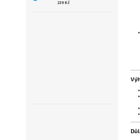
239 Kč
Vý
Důl