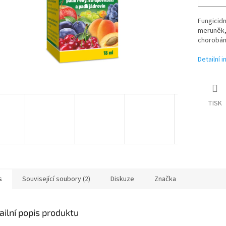
Fungicidn
meruněk, t
chorobám
Detailní 
TISK
s
Související soubory (2)
Diskuze
Značka
ailní popis produktu