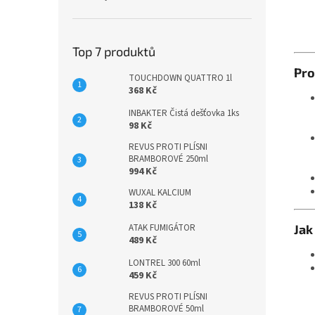
Top 7 produktů
Pro
TOUCHDOWN QUATTRO 1l
368 Kč
INBAKTER Čistá dešťovka 1ks
98 Kč
REVUS PROTI PLÍSNI
BRAMBOROVÉ 250ml
994 Kč
WUXAL KALCIUM
138 Kč
Jak
ATAK FUMIGÁTOR
489 Kč
LONTREL 300 60ml
459 Kč
REVUS PROTI PLÍSNI
BRAMBOROVÉ 50ml