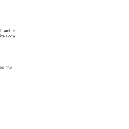
a brambor
těte svým
ečně. Před