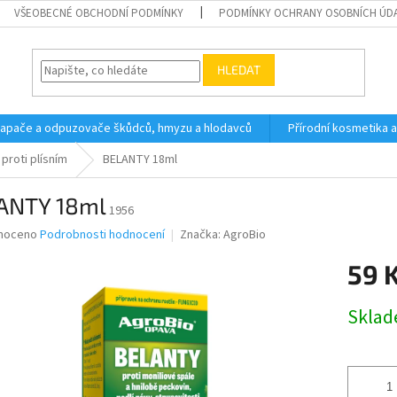
VŠEOBECNÉ OBCHODNÍ PODMÍNKY
PODMÍNKY OCHRANY OSOBNÍCH ÚD
HLEDAT
 lapače a odpuzovače škůdců, hmyzu a hlodavců
Přírodní kosmetika 
 proti plísním
BELANTY 18ml
ANTY 18ml
1956
né
noceno
Podrobnosti hodnocení
Značka:
AgroBio
ní
59 
u
Měrná
Skla
cena:
ek.