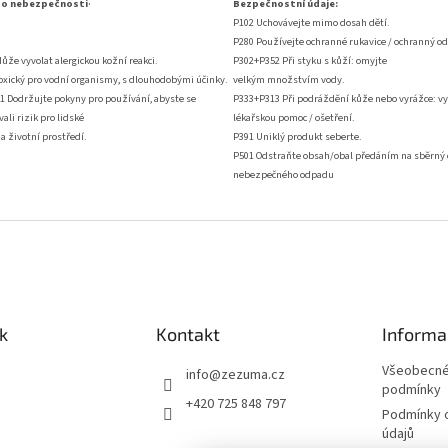
:
 o nebezpečnosti
Bezpečnostní údaje:
P
102
Uchovávejte mimo dosah dětí.
P280 Používejte ochranné rukavice / ochranný od
ůže vyvolat alergickou kožní reakci.
P302+P352 Při styku s kůží: omyjte
oxický pro vodní organismy, s dlouhodobými účinky.
velkým množstvím vody.
 Dodržujte pokyny pro používání, abyste se
P333+P313 Při podráždění kůže nebo vyrážce: vy
ovali rizik pro lidské
lékařskou pomoc / ošetření.
 a životní prostředí.
P391
Uniklý produkt seberte.
P501 Odstraňte obsah/obal předáním na sběrný d
nebezpečného odpadu
k
Kontakt
Informa
Všeobecné
info
@
zezuma.cz
podmínky
+420 725 848 797
Podmínky 
údajů