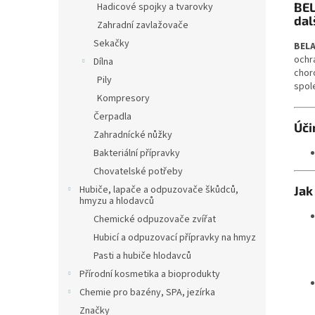
BEL
Hadicové spojky a tvarovky
dal
Zahradní zavlažovače
Sekačky
BEL
ochr
Dílna
chor
Pily
spole
Kompresory
Čerpadla
Úči
Zahradnícké nůžky
Bakteriální přípravky
Chovatelské potřeby
Jak
Hubiče, lapače a odpuzovače škůdců,
hmyzu a hlodavců
Chemické odpuzovače zvířat
Hubicí a odpuzovací přípravky na hmyz
Pasti a hubiče hlodavců
Přírodní kosmetika a bioprodukty
Chemie pro bazény, SPA, jezírka
Značky