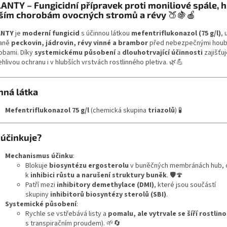
ANTY – Fungicidní přípravek proti moniliové spále, h
ším chorobám ovocných stromů a révy
🍑🍇🍎
ANTY
je
moderní fungicid
s účinnou látkou
mefentriflukonazol (75 g/l)
, 
aně
peckovin, jádrovin, révy vinné a brambor
před nebezpečnými hou
obami. Díky
systemickému působení
a
dlouhotrvající účinnosti
zajišťu
hlivou ochranu i v hlubších vrstvách rostlinného pletiva. 🌿💪
nná látka
Mefentriflukonazol 75 g/l
(chemická skupina
triazolů
) 🧪
 účinkuje?
Mechanismus účinku
:
Blokuje
biosyntézu ergosterolu
v buněčných membránách hub, 
k
inhibici růstu a narušení struktury buněk
. 🛡️🍄
Patří mezi
inhibitory demethylace (DMI)
, které jsou součástí
skupiny
inhibitorů biosyntézy sterolů (SBI)
.
Systemické působení
:
Rychle se vstřebává listy a
pomalu, ale vytrvale se šíří rostlin
s transpiračním proudem). 🌱🔄