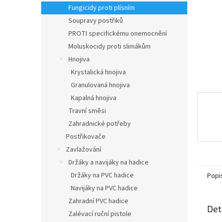
n
Fungicidy proti plísním
e
Soupravy postřiků
l
PROTI specifickému onemocnění
Moluskocidy proti slimákům
Hnojiva
Krystalická hnojiva
Granulovaná hnojiva
Kapalná hnojiva
Travní směsi
Zahradnické potřeby
Postřikovače
Zavlažování
Držáky a navijáky na hadice
Držáky na PVC hadice
Popi
Navijáky na PVC hadice
Zahradní PVC hadice
Det
Zalévací ruční pistole