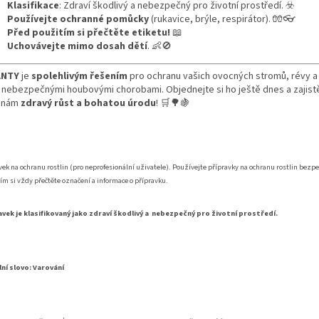
Klasifikace
: Zdraví škodlivý a nebezpečný pro životní prostředí. ☣️
Používejte ochranné pomůcky
(rukavice, brýle, respirátor). 🧤👓
Před použitím si přečtěte etiketu!
📖
Uchovávejte mimo dosah dětí
. 👶🚫
ANTY
je
spolehlivým řešením
pro ochranu vašich ovocných stromů, révy 
 nebezpečnými houbovými chorobami. Objednejte si ho ještě dnes a zajis
linám
zdravý růst a bohatou úrodu
! 🛒🌳🍇
vek na ochranu rostlin (pro neprofesionální uživatele). Používejte přípravky na ochranu rostlin bezp
ím si vždy přečtěte označení a informace o přípravku.
avek je klasifikovaný jako zdraví škodlivý a nebezpečný pro životní prostředí.
ní slovo: Varování