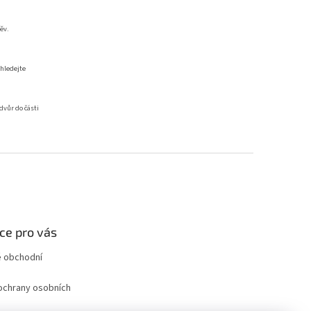
ěv.
hledejte
vůr do části
ce pro vás
 obchodní
ochrany osobních