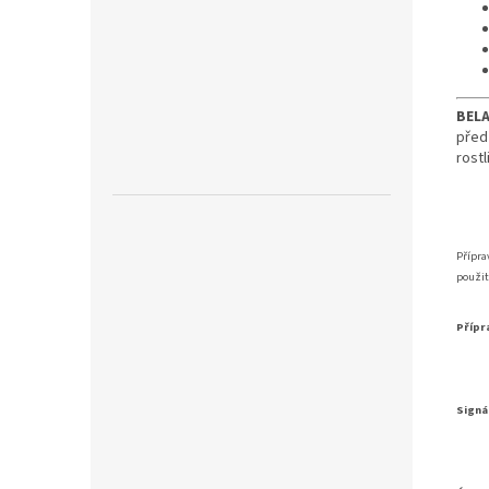
BEL
před
rost
Přípra
použit
Přípr
Signál