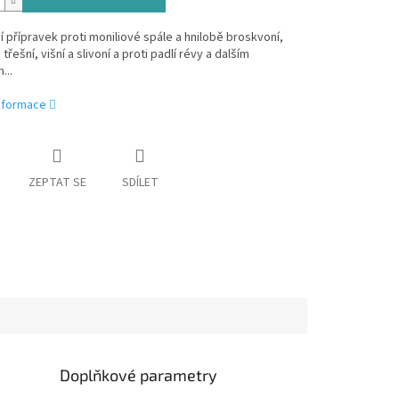
í přípravek proti moniliové spále a hnilobě broskvoní,
řešní, višní a slivoní a proti padlí révy a dalším
...
informace
ZEPTAT SE
SDÍLET
Doplňkové parametry