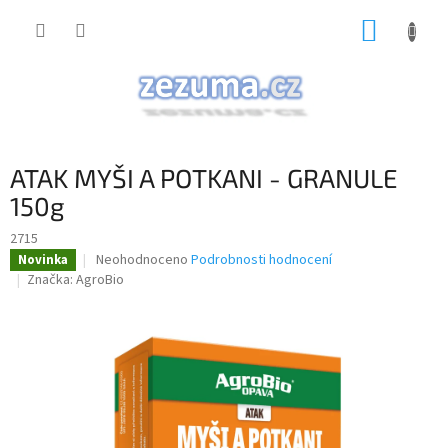
Přejít
NÁKUP
na
obsah
KOŠÍK
ATAK MYŠI A POTKANI - GRANULE
150g
2715
Průměrné
Neohodnoceno
Podrobnosti hodnocení
Novinka
hodnocení
Značka:
AgroBio
produktu
je
0,0
z
5
hvězdiček.