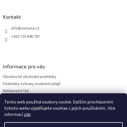
í
Kontakt
info
@
zezuma.cz
+420 725 848 797
Informace pro vás
Všeobecné obchodní podmínky
Podmínky ochrany osobních údajů
Reklamační řád
Formulář pro odstoupení od kupní smlouvy
Tento web používá soubory cookie. Dalším procházením
Napište nám
tohoto webu vyjadřujete souhlas s jejich používáním.. Více
informací
zde
.