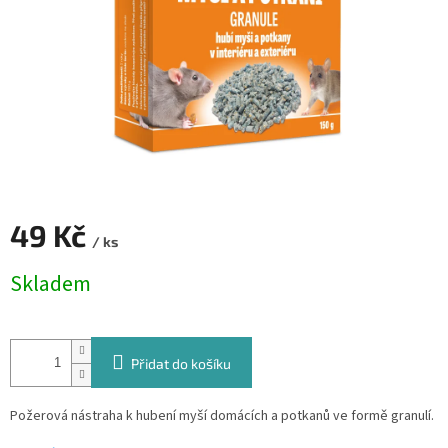
49 Kč
/ ks
Měrná
Skladem
cena:
Přidat do košíku
Požerová nástraha k hubení myší domácích a potkanů ve formě granulí.