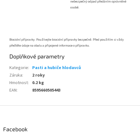
nebezpečný odpad předáním oprávněné
osobě.
Biocidní přípravky. Používejte biocidní přípravky bezpečně. Před použitím si vždy
přečtěte údaje na obalu a připojené informace o přípravku.
Doplňkové parametry
Kategorie
:
Pasti a hubiče hlodavců
Záruka
:
2 roky
Hmotnost
:
0.2 kg
EAN
:
8595660505443
Z
á
p
a
Facebook
t