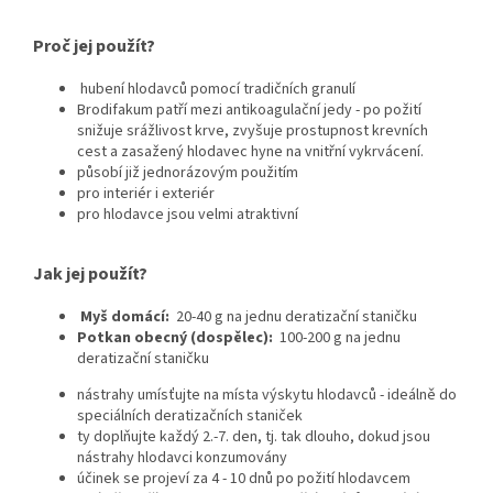
Proč jej použít?
hubení hlodavců pomocí tradičních granulí
Brodifakum patří mezi antikoagulační jedy - po požití
snižuje srážlivost krve, zvyšuje prostupnost krevních
cest a zasažený hlodavec hyne na vnitřní vykrvácení.
působí již jednorázovým použitím
pro interiér i exteriér
pro hlodavce jsou velmi atraktivní
Jak jej použít?
Myš domácí:
20-40 g na jednu deratizační staničku
Potkan obecný (dospělec):
100-200 g na jednu
deratizační staničku
nástrahy umísťujte na místa výskytu hlodavců - ideálně do
speciálních deratizačních staniček
ty doplňujte každý 2.-7. den, tj. tak dlouho, dokud jsou
nástrahy hlodavci konzumovány
účinek se projeví za 4 - 10 dnů po požití hlodavcem