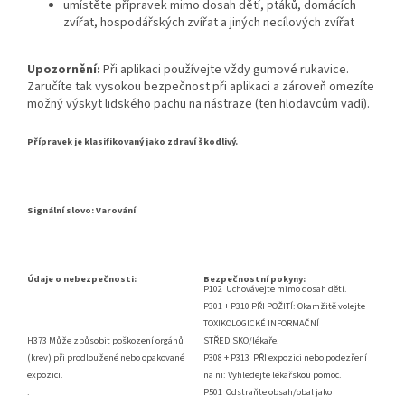
umístěte přípravek mimo dosah dětí, ptáků, domácích
zvířat, hospodářských zvířat a jiných necílových zvířat
Upozornění:
Při aplikaci používejte vždy gumové rukavice.
Zaručíte tak vysokou bezpečnost při aplikaci a zároveň omezíte
možný výskyt lidského pachu na nástraze (ten hlodavcům vadí).
Přípravek je klasifikovaný jako zdraví škodlivý.
Signální slovo: Varování
Údaje o nebezpečnosti:
Bezpečnostní pokyny:
P102 Uchovávejte mimo dosah dětí.
P301 + P310 PŘI POŽITÍ: Okamžitě volejte
TOXIKOLOGICKÉ INFORMAČNÍ
H373 Může způsobit poškození orgánů
STŘEDISKO/lékaře.
(krev) při prodloužené nebo opakované
P308 + P313 PŘI expozici nebo podezření
expozici.
na ni: Vyhledejte lékařskou pomoc.
.
P501 Odstraňte obsah/obal jako