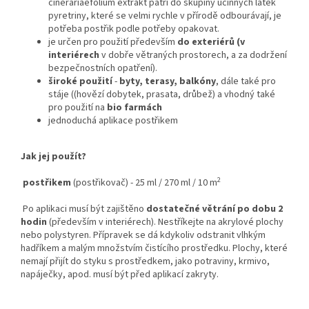
cinerariaefolium extrakt patří do skupiny účinných látek
pyretriny, které se velmi rychle v přírodě odbourávají, je
potřeba postřik podle potřeby opakovat.
je určen pro použití především
do exteriérů
(v
interiérech
v dobře větraných prostorech, a za dodržení
bezpečnostních opatření).
široké použití
-
byty, terasy, balkóny
, dále také pro
stáje ((hovězí dobytek, prasata, drůbež) a vhodný také
pro použití na
bio farmách
jednoduchá aplikace postřikem
Jak jej použít?
2
postřikem
(postřikovač) - 25 ml / 270 ml / 10 m
Po aplikaci musí být zajištěno
dostatečné větrání po dobu 2
hodin
(především v interiérech). Nestříkejte na akrylové plochy
nebo polystyren. Přípravek se dá kdykoliv odstranit vlhkým
hadříkem a malým množstvím čistícího prostředku. Plochy, které
nemají přijít do styku s prostředkem, jako potraviny, krmivo,
napáječky, apod. musí být před aplikací zakryty.