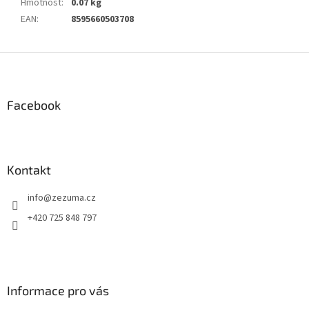
Hmotnost
:
0.07 kg
EAN
:
8595660503708
Z
á
p
a
Facebook
t
í
Kontakt
info
@
zezuma.cz
+420 725 848 797
Informace pro vás