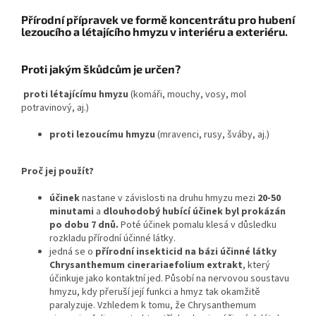
Přírodní přípravek ve formě koncentrátu pro hubení
lezoucího a létajícího hmyzu v interiéru a exteriéru.
Proti jakým škůdcům je určen?
proti létajícímu hmyzu
(komáři, mouchy, vosy, mol
potravinový, aj.)
proti lezoucímu hmyzu
(mravenci, rusy, šváby, aj.)
Proč jej použít?
účinek
nastane v závislosti na druhu hmyzu mezi
20-50
minutami
a
dlouhodobý hubící účinek byl prokázán
po dobu 7 dnů.
Poté účinek pomalu klesá v důsledku
rozkladu přírodní účinné látky.
jedná se o
přírodní insekticid na bázi účinné látky
Chrysanthemum cinerariaefolium extrakt
, který
účinkuje jako kontaktní jed. Působí na nervovou soustavu
hmyzu, kdy přeruší její funkci a hmyz tak okamžitě
paralyzuje. Vzhledem k tomu, že Chrysanthemum