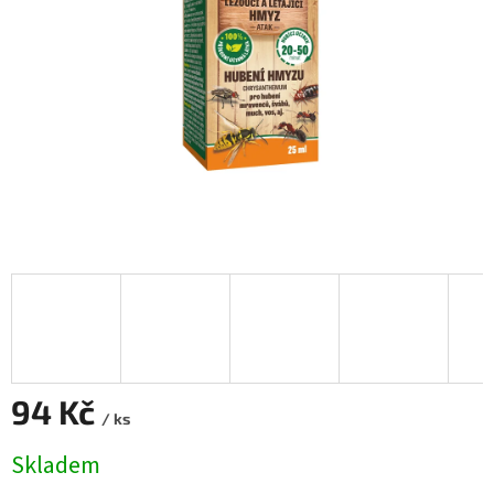
94 Kč
/ ks
Měrná
Skladem
cena: