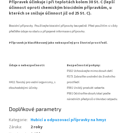
Přípravek účinkuje i při teplotách kolem 30 St. C (lepší
účinnost oproti chemickým biocidním přípravkům, u
kteréch se snižuje účinnost již od 25 St. C).
Biocidní přípravky. Používejte biocidní přípravky bezpečně. Před použitím si vždy
přečtěte údaje na obalu a připojené informace o přípravku.
Přípravek je klasifikovaný jako nebezpečný pro životní prostředí.
Údaje o nebezpečnosti:
Bezpečnostní pokyny:
P102 Uchovávejte mimo dosah detí.
P273 Zabraňte uvolnění do životního
H411 Toxický pro vodní organismy, s
prostředí.
dlouhodobými účinky.
P391 Uniklý produkt seberte.
P501 Odstraňte obsah/obal podle
národních předpisů o likvidaci odpadu.
Doplňkové parametry
Kategorie
:
Hubicí a odpuzovací přípravky na hmyz
Záruka
:
2 roky