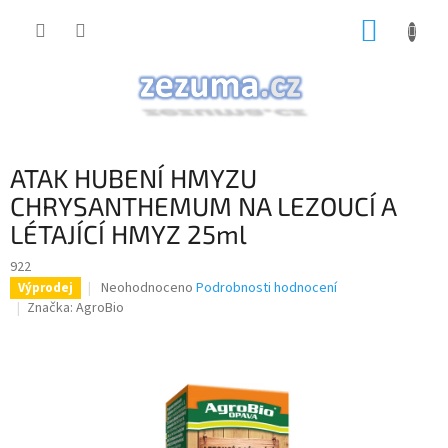
Přejít
NÁKUP
na
obsah
KOŠÍK
ATAK HUBENÍ HMYZU
CHRYSANTHEMUM NA LEZOUCÍ A
LÉTAJÍCÍ HMYZ 25ml
922
Průměrné
Neohodnoceno
Podrobnosti hodnocení
Výprodej
hodnocení
Značka:
AgroBio
produktu
je
0,0
z
5
hvězdiček.