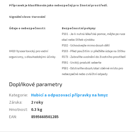
Přípravek je klasifikován jako nebezpečný pro životní prostředí.
Signální slovo: Varování
Údaje o nebezpečnosti:
Bezpečnostní pokyny:
P101 - Je-li nutná lékařská pomoc, mějte po ruce
obal nebo štítek výrobku
P102 - Uchovávejte mimo dosah dětí
H410 Vysoce toxický pro vodní
P103 - Před použitím si přečtěte údaje na štítku
organismy, s dlouhodobými účinky.
P273 - Zabraňte uvolnění do životního prostředí
P391 - Uniklý produkt seberte
P501 - Odstraňte obsah/obal sběrné místo pro
nebezpečné nebo zvláštní odpady
Doplňkové parametry
Kategorie
:
Hubicí a odpuzovací přípravky na hmyz
Záruka
:
2 roky
Hmotnost
:
0.3 kg
EAN
:
8595660501285
Z