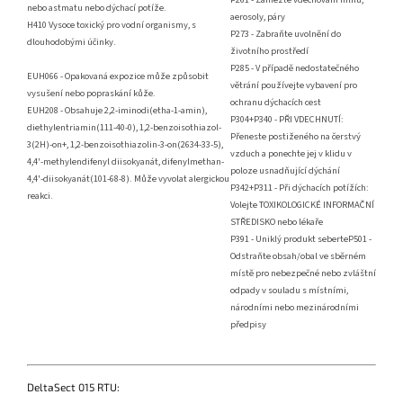
nebo astmatu nebo dýchací potíže.
aerosoly, páry
H410 Vysoce toxický pro vodní organismy, s
P273 - Zabraňte uvolnění do
dlouhodobými účinky.
životního prostředí
P285 - V případě nedostatečného
EUH066 - Opakovaná expozice může způsobit
větrání používejte vybavení pro
vysušení nebo popraskání kůže.
ochranu dýchacích cest
EUH208 - Obsahuje 2,2-iminodi(etha-1-amin),
P304+P340 - PŘI VDECHNUTÍ:
diethylentriamin(111-40-0), 1,2-benzoisothiazol-
Přeneste postiženého na čerstvý
3(2H)-on+, 1,2-benzoisothiazolin-3-on(2634-33-5),
vzduch a ponechte jej v klidu v
4,4'-methylendifenyl diisokyanát, difenylmethan-
poloze usnadňující dýchání
4,4'-diisokyanát(101-68-8). Může vyvolat alergickou
P342+P311 - Při dýchacích potížích:
reakci.
Volejte TOXIKOLOGICKÉ INFORMAČNÍ
STŘEDISKO nebo lékaře
P391 - Uniklý produkt seberteP501 -
Odstraňte obsah/obal ve sběrném
místě pro nebezpečné nebo zvláštní
odpady v souladu s místními,
národními nebo mezinárodními
předpisy
DeltaSect 015 RTU: