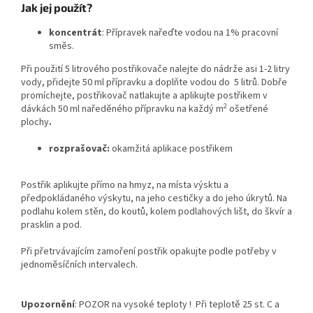
Jak jej použít?
koncentrát
: Přípravek nařeďte vodou na 1% pracovní
směs.
Při použití 5 litrového postřikovače nalejte do nádrže asi 1-2 litry
vody, přidejte 50 ml přípravku a doplňte vodou do 5 litrů. Dobře
promíchejte, postřikovač natlakujte a aplikujte postřikem v
2
dávkách 50 ml naředěného přípravku na každý m
ošetřené
plochy
.
rozprašovač:
okamžitá aplikace postřikem
Postřik aplikujte přímo na hmyz, na místa výsktu a
předpokládaného výskytu, na jeho cestičky a do jeho úkrytů. Na
podlahu kolem stěn, do koutů, kolem podlahových lišt, do škvír a
prasklin a pod.
Při přetrvávajícím zamoření postřik opakujte podle potřeby v
jednoměsíčních intervalech.
Upozornění
: POZOR na vysoké teploty ! Při teplotě 25 st. C a