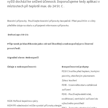
vyšší dochází ke snížení účinnosti. Doporučujeme tedy aplikaci v
místostech při teplotě max. do 24 St. C .
Biocidní přípravky. Používejte biocidní přípravky bezpečně. Před použitím si vždy
přečtěte údaje na obalu a připojené informace o přípravku.
DeltaCaps 50 CS:
Přípravek je klasifikován jako zdraví škodlivý a nebezpečný pro životní
prostředí.
Signální slovo: Nebezpečí
Údaje o nebezpečnosti:
Bezpečnostní pokyny:
P210 Chraňte před teplem, horkými
povrchy, otevřeným plamenem.
Zákaz kouření
P240 - Uzemněte obal a odběrové
zařízení
P241 - Používejte elektrické,
osvětlovací, ventilační zařízení do
H226 Hořlavá kapalina a páry.
výbušného prostředí
H334 Při vdechování může vyvolat příznaky alergie
P261 - Zamezte vdechování mlhu,