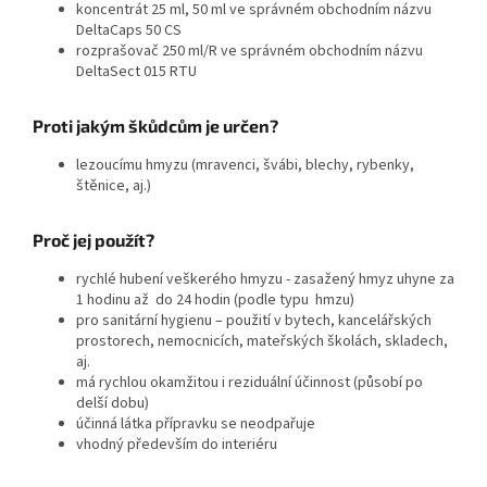
koncentrát 25 ml, 50 ml ve správném obchodním názvu
DeltaCaps 50 CS
rozprašovač 250 ml/R ve správném obchodním názvu
DeltaSect 015 RTU
Proti jakým škůdcům je určen?
lezoucímu hmyzu (mravenci, švábi, blechy, rybenky,
štěnice, aj.)
Proč jej použít?
rychlé hubení veškerého hmyzu - zasažený hmyz uhyne za
1 hodinu až do 24 hodin (podle typu hmzu)
pro sanitární hygienu – použití v bytech, kancelářských
prostorech, nemocnicích, mateřských školách, skladech,
aj.
má rychlou okamžitou i reziduální účinnost (působí po
delší dobu)
účinná látka přípravku se neodpařuje
vhodný především do interiéru