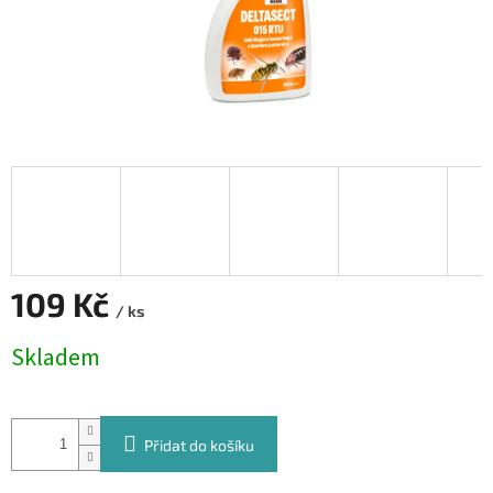
109 Kč
/ ks
Měrná
Skladem
cena:
Přidat do košíku