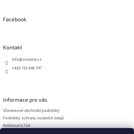
á
p
a
Facebook
t
í
Kontakt
info
@
zezuma.cz
+420 725 848 797
Informace pro vás
Všeobecné obchodní podmínky
Podmínky ochrany osobních údajů
Reklamační řád
Formulář pro odstoupení od kupní smlouvy