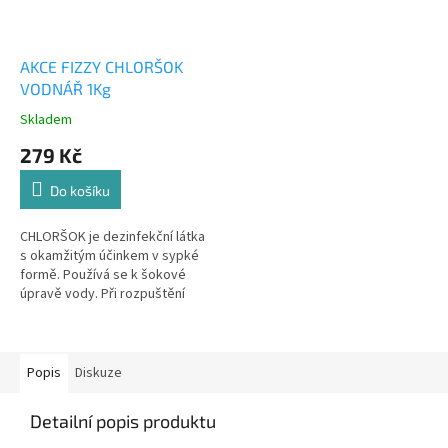
AKCE FIZZY CHLORŠOK
VODNÁŘ 1Kg
Skladem
Průměrné
hodnocení
279 Kč
produktu
je
Do košíku
4,6
z
5
CHLORŠOK je dezinfekční látka
hvězdiček.
s okamžitým účinkem v sypké
formě. Používá se k šokové
úpravě vody. Při rozpuštění
přípravku ve vodě dochází k
uvolňování chloru, který
působní...
Popis
Diskuze
Detailní popis produktu