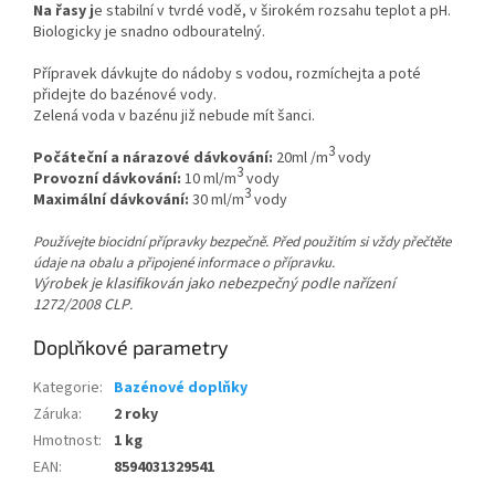
Na řasy j
e stabilní v tvrdé vodě, v širokém rozsahu teplot a pH.
Biologicky je snadno odbouratelný.
Přípravek dávkujte do nádoby s vodou, rozmíchejta a poté
přidejte do bazénové vody.
Zelená voda v bazénu již nebude mít šanci.
3
Počáteční a nárazové dávkování:
20ml /m
vody
3
Provozní dávkování:
10 ml/m
vody
3
Maximální dávkování:
30 ml/m
vody
Používejte biocidní přípravky bezpečně. Před použitím si vždy přečtěte
údaje na obalu a připojené informace o přípravku.
Výrobek je klasifikován jako nebezpečný podle nařízení
1272/2008 CLP
.
Doplňkové parametry
Kategorie
:
Bazénové doplňky
Záruka
:
2 roky
Hmotnost
:
1 kg
EAN
:
8594031329541