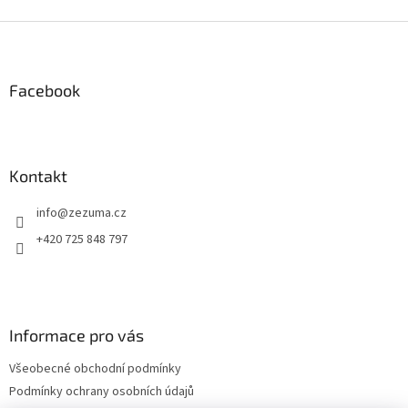
Z
á
p
a
Facebook
t
í
Kontakt
info
@
zezuma.cz
+420 725 848 797
Informace pro vás
Všeobecné obchodní podmínky
Podmínky ochrany osobních údajů