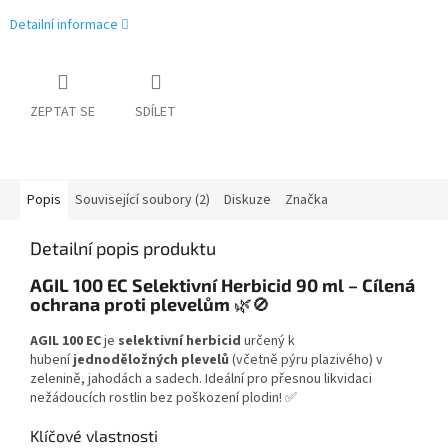
Detailní informace
ZEPTAT SE
SDÍLET
Popis
Související soubory (2)
Diskuze
Značka
Detailní popis produktu
AGIL 100 EC Selektivní Herbicid 90 ml – Cílená
ochrana proti plevelům
🌿🚫
AGIL 100 EC
je
selektivní herbicid
určený k
hubení
jednoděložných plevelů
(včetně pýru plazivého) v
zelenině, jahodách a sadech. Ideální pro přesnou likvidaci
nežádoucích rostlin bez poškození plodin! ✅
Klíčové vlastnosti