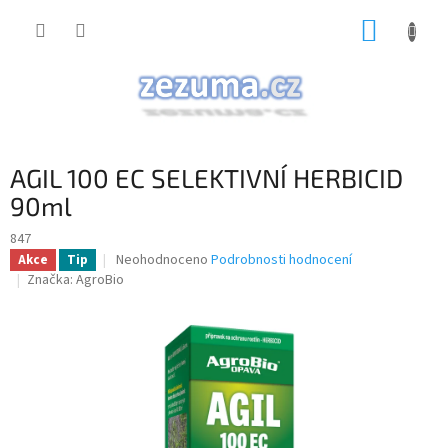
Přejít
NÁKUP
na
obsah
KOŠÍK
AGIL 100 EC SELEKTIVNÍ HERBICID
90ml
847
Průměrné
Neohodnoceno
Podrobnosti hodnocení
Akce
Tip
hodnocení
Značka:
AgroBio
produktu
je
0,0
z
5
hvězdiček.