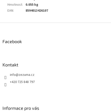
Hmotnost
:
0.055 kg
EAN
:
8594013426107
Z
á
p
a
Facebook
t
í
Kontakt
info
@
zezuma.cz
+420 725 848 797
Informace pro vás