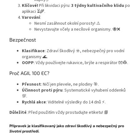
Klíčové!
Při likvidaci pýru:
3 týdny kultivačního klidu
po
aplikaci ⏳🌾.
Varování
:
Nesmí zasáhnout okolní porosty! ⚠️
Nevystavujte včely a necílové organismy. 🐝❌
Bezpečnost
Klasifikace
: Zdraví škodlivý ☣️, nebezpečný pro vodní
organismy 🌊.
OOPP
: Vždy používejte rukavice, brýle a respirátor 🧤👷.
Proč AGIL 100 EC?
Přesnost
: Ničí jen plevele, ne plodiny 🎯.
Účinnost proti pýru
: Systematické vyhubení oddenků
💯.
Rychlá akce
: Viditelné výsledky do 14 dnů ⚡.
Důležité
: Před použitím vždy prostudujte etiketu! 📘
Přípravek je klasifikovaný jako zdraví škodlivý a nebezpečný pro
životní prostředí.