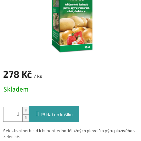
278 Kč
/ ks
Měrná
Skladem
cena:
Přidat do košíku
Selektivní herbicid k hubení jednoděložných plevelů a pýru plazivého v
zelenině.