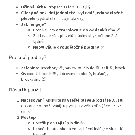
Účinná látka
: Propachizafop 100 g/l 🧪
Cílený účinek
: Ničí
jednoleté i vytrvalé jednoděložné
plevele
(výdrol obilnin, pýr plazivý).
Jak funguje?
Proniká listy a
translocuje do oddenků
🌱➡️🗡️.
Zastavuje růst plevelů → úplný úhyn během 2–3
týdnů.
Neovlivňuje dvouděložné plodiny
! ✅
Pro jaké plodiny?
Zelenina
: Brambory 🥔, mrkev 🥕, cibule 🧅, zelí 🥬, hrách.
Ovoce
: Jahodník 🍓, jádroviny (jabloně, hrušně),
broskvoně 🍑.
Návod k použití
Načasování
: Aplikujte na
vzešlé plevele
(od fáze 3. listu
do konce odnožování). U pýru plazivého při výšce 15–25
cm 📏.
Postup
:
Postřik
po vzejití plodin
💦.
Ukončete při dokonalém zvlhčení listů (ne skanuté
kapky!).