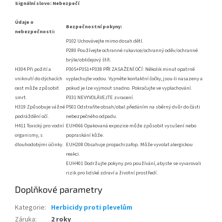
Signální slovo: Nebezpečí
Údaje o
Bezpečnostní pokyny:
nebezpečnosti:
P102 Uchovávejte mimo dosah dětí.
P280 Používejte ochranné rukavice/ochranný oděv/ochranné
brýle/obličejový štít.
H304 Při požití a
P305+P351+P338 PŘI ZASAŽENÍ OČÍ: Několik minut opatrně
vniknutí do dýchacích
vyplachujte vodou. Vyjměte kontaktní čočky, jsou-li nasazeny a
cest může způsobit
pokud je lze vyjmout snadno. Pokračujte ve vyplachování.
smrt.
P331 NEVYVOLÁVEJTE zvracení.
H319 Způsobuje vážné
P501 Odstraňte obsah/obal předáním na sběrný dvůr do části
podráždění očí.
nebezpečného odpadu.
H411 Toxický pro vodní
EUH066 Opakovaná expozice může způsobit vysušení nebo
organismy, s
popraskání kůže.
dlouhodobými účinky.
EUH208 Obsahuje propachizafop. Může vyvolat alergickou
reakci.
EUH401 Dodržujte pokyny pro používání, abyste se vyvarovali
rizik pro lidské zdraví a životní prostředí.
Doplňkové parametry
Kategorie
:
Herbicidy proti plevelům
Záruka
:
2 roky